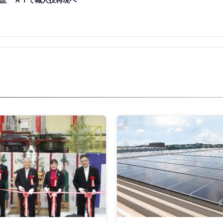
証 ＡＩで職人技再現へ