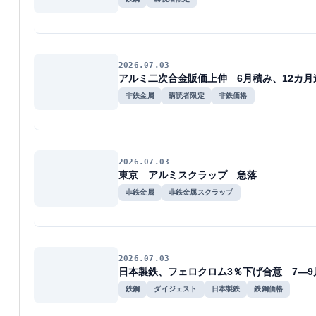
2026.07.03
アルミ二次合金販価上伸 6月積み、12カ月
非鉄金属
購読者限定
非鉄価格
2026.07.03
東京 アルミスクラップ 急落
非鉄金属
非鉄金属スクラップ
2026.07.03
日本製鉄、フェロクロム3％下げ合意 7―9
鉄鋼
ダイジェスト
日本製鉄
鉄鋼価格