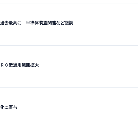
過去最高に 半導体装置関連など堅調
ＲＣ造適用範囲拡大
化に寄与