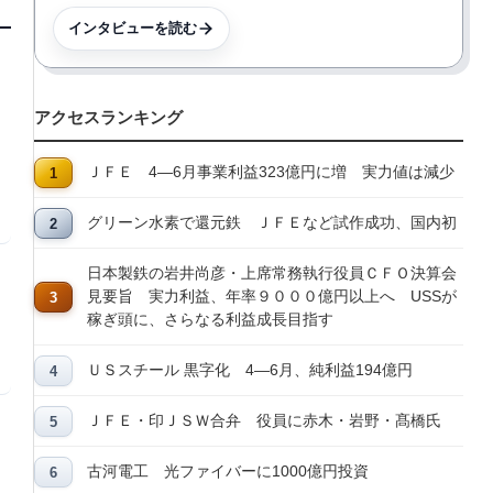
インタビューを読む
アクセスランキング
ＪＦＥ 4―6月事業利益323億円に増 実力値は減少
グリーン水素で還元鉄 ＪＦＥなど試作成功、国内初
日本製鉄の岩井尚彦・上席常務執行役員ＣＦＯ決算会
見要旨 実力利益、年率９０００億円以上へ USSが
稼ぎ頭に、さらなる利益成長目指す
ＵＳスチール 黒字化 4―6月、純利益194億円
ＪＦＥ・印ＪＳＷ合弁 役員に赤木・岩野・髙橋氏
古河電工 光ファイバーに1000億円投資