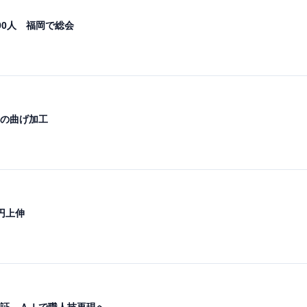
00人 福岡で総会
の曲げ加工
円上伸