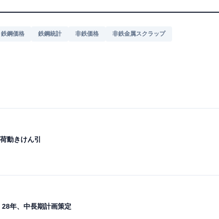
鉄鋼価格
鉄鋼統計
非鉄価格
非鉄金属スクラップ
が荷動きけん引
 28年、中長期計画策定