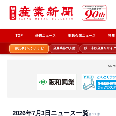
TOP
鉄鋼ニュース
非鉄金属ニュース
特集
金属業界の人財
鉄・非鉄金属リサイ
記事ジャンルナビ
ADV
2026年7月3日ニュース一覧
全 13 件