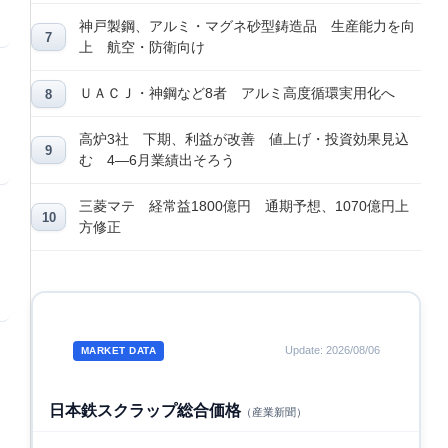
神戸製鋼、アルミ・マグネ砂型鋳造品 生産能力を向
上 航空・防衛向け
ＵＡＣＪ・神鋼など8者 アルミ高度循環実用化へ
高炉3社 下期、利益が改善 値上げ・投資効果見込
む 4―6月業績出そろう
三菱マテ 経常益1800億円 通期予想、1070億円上
方修正
Update: 2026/08/06
MARKET DATA
日本鉄スクラップ総合価格
（産業新聞）