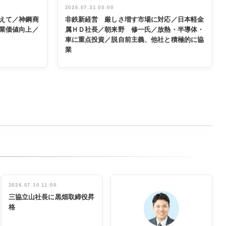
2026.07.31 05:00
えて／神鋼商
非鉄新経営 厳しさ増す市場に対応／日本軽金
業価値向上／
属ＨＤ社長／朝来野 修一氏／放熱・半導体・
車に重点投資／脱自前主義、他社と積極的に協
業
2026.07.10 11:00
三協立山社長に黒畑取締役昇
格