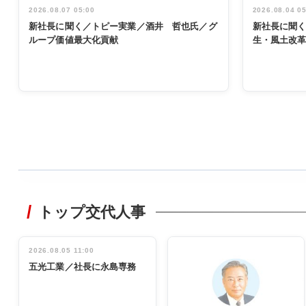
2026.08.07 05:00
2026.08.04 0
新社長に聞く／トピー実業／酒井 哲也氏／グ
新社長に聞
ループ価値最大化貢献
生・風土改
WORKING
STYLE
トップ交代人事
非鉄業界で
働く／女性
管理職編
2026.08.05 11:00
INTERVIEW
インタビュ
五光工業／社長に永島専務
ー／社内ア
イデア発掘
し形に