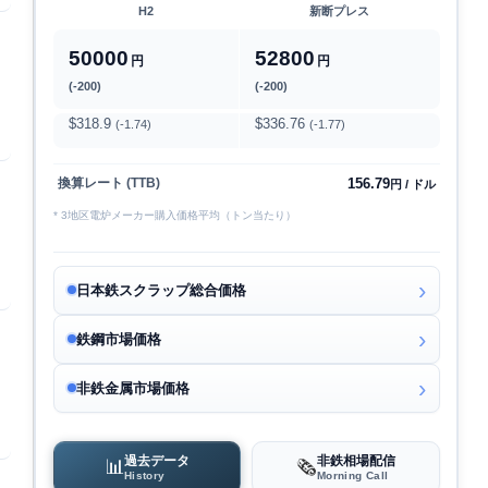
H2
新断プレス
50000
52800
円
円
(-200)
(-200)
$318.9
$336.76
(-1.74)
(-1.77)
156.79
換算レート (TTB)
円 / ドル
* 3地区電炉メーカー購入価格平均（トン当たり）
日本鉄スクラップ総合価格
鉄鋼市場価格
非鉄金属市場価格
過去データ
非鉄相場配信
📊
🗞️
History
Morning Call