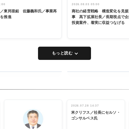
5:00
2026.08.03 05:00
く／東邦亜鉛 佐藤義和氏／事業再
商社の経営戦略 構造変化を見据
革を推進
事 髙下拡展社長／長期視点で企
投資案件、着実に収益つなげる
もっと読む
RECYCLING
タックトレー
ディング 創
立30周年記
INTERVIEW
念祝う 業界
2026.07.28 14:37
関係者ら220
米クリフス／社長にセルソ・
人出席
ゴンサルベス氏