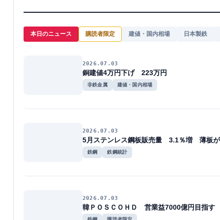
本日のニュース
購読者限定
建値・国内相場
日本製鉄
2026.07.03
銅建値4万円下げ 223万円
非鉄金属
建値・国内相場
2026.07.03
5月ステンレス鋼板販売量 3.1％増 薄板
鉄鋼
鉄鋼統計
2026.07.03
韓ＰＯＳＣＯＨＤ 営業益7000億円目指す
鉄鋼
購読者限定