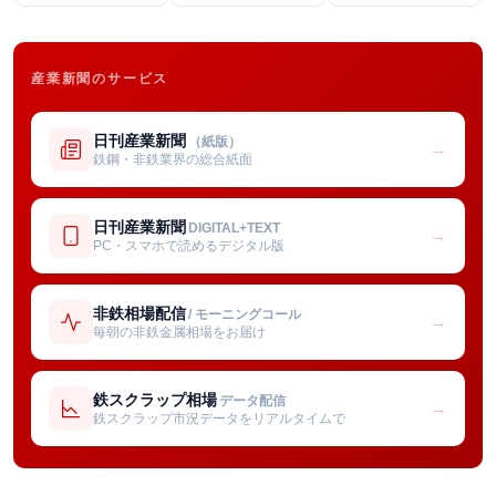
産業新聞のサービス
日刊産業新聞
（紙版）
→
鉄鋼・非鉄業界の総合紙面
日刊産業新聞
DIGITAL+TEXT
→
PC・スマホで読めるデジタル版
非鉄相場配信
/ モーニングコール
→
毎朝の非鉄金属相場をお届け
鉄スクラップ相場
データ配信
→
鉄スクラップ市況データをリアルタイムで