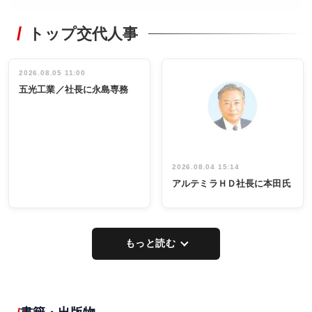
WORKING
RECYCLING
STYLE
トップ交代人事
タックトレー
非鉄業界で
ディング 創
働く／女性
立30周年記念
管理職編
祝う 業界関
インタビュ
2026.08.05 11:00
INTERVIEW
INTERVIEW
係者ら220人
ー／社内ア
五光工業／社長に永島専務
出席
イデア発掘
し形に
2026.08.04 15:14
アルテミラＨＤ社長に本田氏
もっと読む