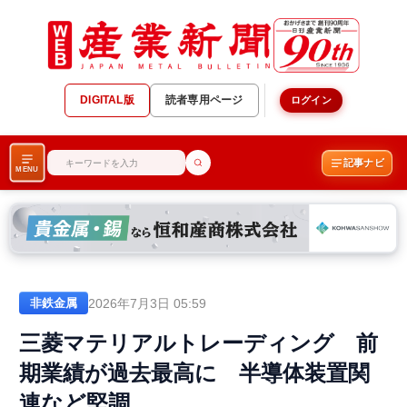
DIGITAL版
読者専用ページ
ログイン
記事ナビ
MENU
2026年7月3日 05:59
非鉄金属
三菱マテリアルトレーディング 前
期業績が過去最高に 半導体装置関
連など堅調