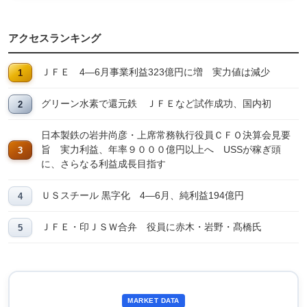
アクセスランキング
ＪＦＥ 4―6月事業利益323億円に増 実力値は減少
グリーン水素で還元鉄 ＪＦＥなど試作成功、国内初
日本製鉄の岩井尚彦・上席常務執行役員ＣＦＯ決算会見要
旨 実力利益、年率９０００億円以上へ USSが稼ぎ頭
に、さらなる利益成長目指す
ＵＳスチール 黒字化 4―6月、純利益194億円
ＪＦＥ・印ＪＳＷ合弁 役員に赤木・岩野・髙橋氏
MARKET DATA