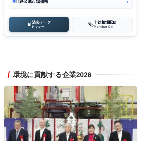
非鉄金属市場価格
過去データ
非鉄相場配信
📊
🗞️
History
Morning Call
環境に貢献する企業2026