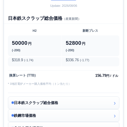
Update: 2026/08/06
日本鉄スクラップ総合価格
（産業新聞）
H2
新断プレス
50000
52800
円
円
(-200)
(-200)
$318.9
$336.76
(-1.74)
(-1.77)
156.79
換算レート (TTB)
円 / ドル
* 3地区電炉メーカー購入価格平均（トン当たり）
日本鉄スクラップ総合価格
鉄鋼市場価格