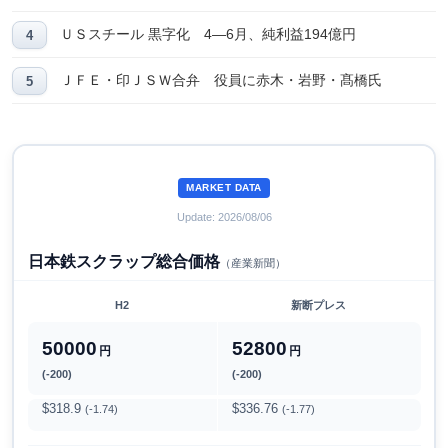
ＵＳスチール 黒字化 4―6月、純利益194億円
ＪＦＥ・印ＪＳＷ合弁 役員に赤木・岩野・髙橋氏
MARKET DATA
Update: 2026/08/06
日本鉄スクラップ総合価格
（産業新聞）
H2
新断プレス
50000
52800
円
円
(-200)
(-200)
$318.9
$336.76
(-1.74)
(-1.77)