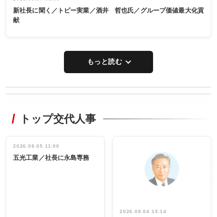
新社長に聞く／トピー実業／酒井 哲也氏／グループ価値最大化貢
献
もっと読む
WORKING
RECYCLING
STYLE
トップ交代人事
タックトレー
非鉄業界で
ディング 創
働く／女性
立30周年記念
管理職編
祝う 業界関
インタビュ
2026.08.05 11:00
INTERVIEW
INTERVIEW
係者ら220人
ー／社内ア
五光工業／社長に永島専務
出席
イデア発掘
し形に
2026.08.04 15:14