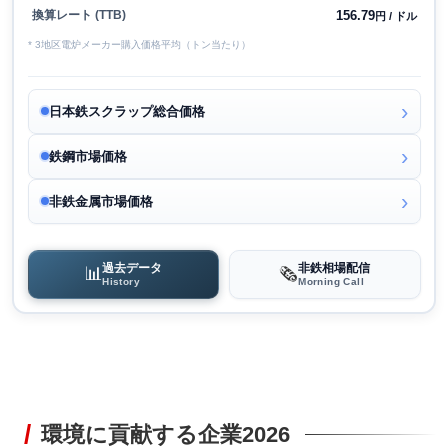
156.79
換算レート (TTB)
円 / ドル
* 3地区電炉メーカー購入価格平均（トン当たり）
日本鉄スクラップ総合価格
鉄鋼市場価格
非鉄金属市場価格
過去データ
非鉄相場配信
📊
🗞️
History
Morning Call
環境に貢献する企業2026