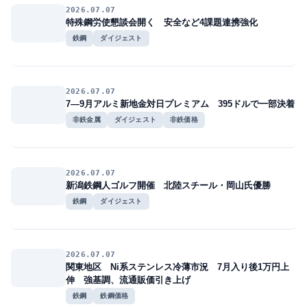
2026.07.07
特殊鋼労使懇談会開く 安全など4課題連携強化
鉄鋼
ダイジェスト
2026.07.07
7―9月アルミ新地金対日プレミアム 395ドルで一部決着
非鉄金属
ダイジェスト
非鉄価格
2026.07.07
新潟鉄鋼人ゴルフ開催 北陸スチール・岡山氏優勝
鉄鋼
ダイジェスト
2026.07.07
関東地区 Ni系ステンレス冷薄市況 7月入り後1万円上
伸 強基調、流通販価引き上げ
鉄鋼
鉄鋼価格