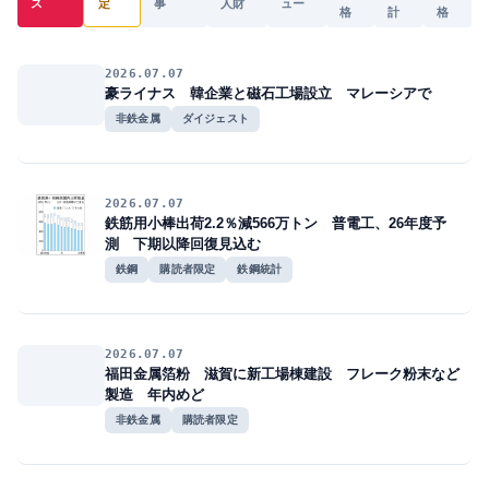
ス
定
事
人財
ュー
格
計
格
2026.07.07
豪ライナス 韓企業と磁石工場設立 マレーシアで
非鉄金属
ダイジェスト
2026.07.07
鉄筋用小棒出荷2.2％減566万トン 普電工、26年度予
測 下期以降回復見込む
鉄鋼
購読者限定
鉄鋼統計
2026.07.07
福田金属箔粉 滋賀に新工場棟建設 フレーク粉末など
製造 年内めど
非鉄金属
購読者限定