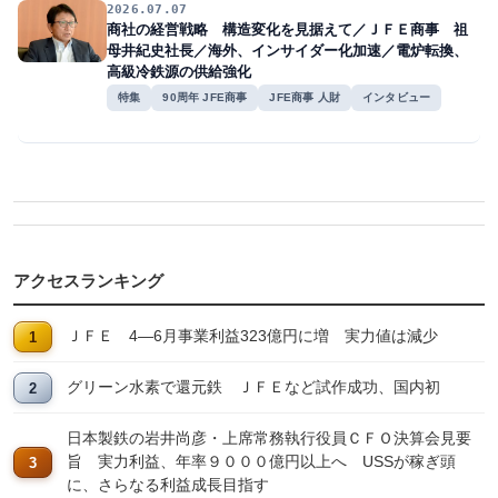
2026.07.07
商社の経営戦略 構造変化を見据えて／ＪＦＥ商事 祖
母井紀史社長／海外、インサイダー化加速／電炉転換、
高級冷鉄源の供給強化
特集
90周年 JFE商事
JFE商事 人財
インタビュー
アクセスランキング
ＪＦＥ 4―6月事業利益323億円に増 実力値は減少
グリーン水素で還元鉄 ＪＦＥなど試作成功、国内初
日本製鉄の岩井尚彦・上席常務執行役員ＣＦＯ決算会見要
旨 実力利益、年率９０００億円以上へ USSが稼ぎ頭
に、さらなる利益成長目指す