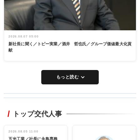
2026.08.07 05:00
新社長に聞く／トピー実業／酒井 哲也氏／グループ価値最大化貢
献
もっと読む
WORKING
RECYCLING
STYLE
トップ交代人事
タックトレー
非鉄業界で
ディング 創
働く／女性
立30周年記念
管理職編
祝う 業界関
インタビュ
2026.08.05 11:00
INTERVIEW
INTERVIEW
係者ら220人
ー／社内ア
五光工業／社長に永島専務