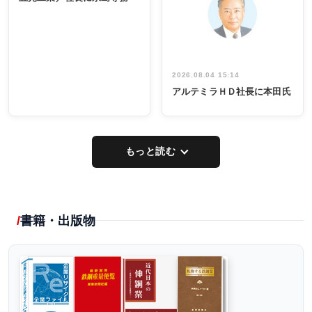
出席
イデア発掘
し形に
2026.08.04 15:14
アルテミラＨＤ社長に本田氏
もっと読む
書籍・出版物