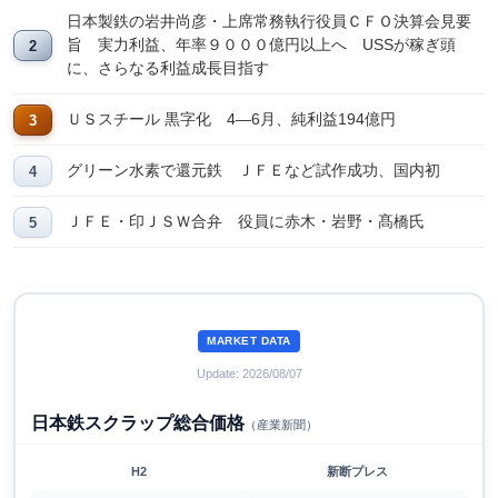
日本製鉄の岩井尚彦・上席常務執行役員ＣＦＯ決算会見要
旨 実力利益、年率９０００億円以上へ USSが稼ぎ頭
に、さらなる利益成長目指す
ＵＳスチール 黒字化 4―6月、純利益194億円
グリーン水素で還元鉄 ＪＦＥなど試作成功、国内初
ＪＦＥ・印ＪＳＷ合弁 役員に赤木・岩野・髙橋氏
MARKET DATA
Update: 2026/08/07
日本鉄スクラップ総合価格
（産業新聞）
H2
新断プレス