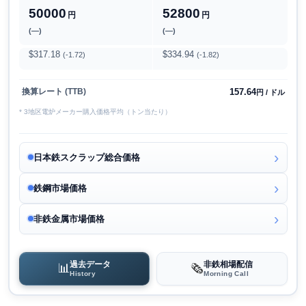
50000
52800
円
円
(―)
(―)
$317.18
$334.94
(-1.72)
(-1.82)
157.64
換算レート (TTB)
円 / ドル
* 3地区電炉メーカー購入価格平均（トン当たり）
日本鉄スクラップ総合価格
鉄鋼市場価格
非鉄金属市場価格
過去データ
非鉄相場配信
📊
🗞️
History
Morning Call