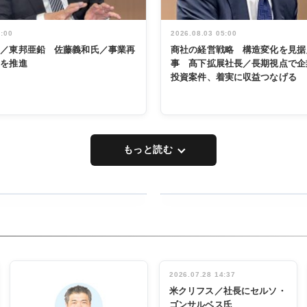
5:00
2026.08.03 05:00
く／東邦亜鉛 佐藤義和氏／事業再
商社の経営戦略 構造変化を見据
革を推進
事 髙下拡展社長／長期視点で企
投資案件、着実に収益つなげる
もっと読む
RECYCLING
タックトレー
ディング 創
立30周年記
INTERVIEW
念祝う 業界
2026.07.28 14:37
関係者ら220
米クリフス／社長にセルソ・
人出席
ゴンサルベス氏