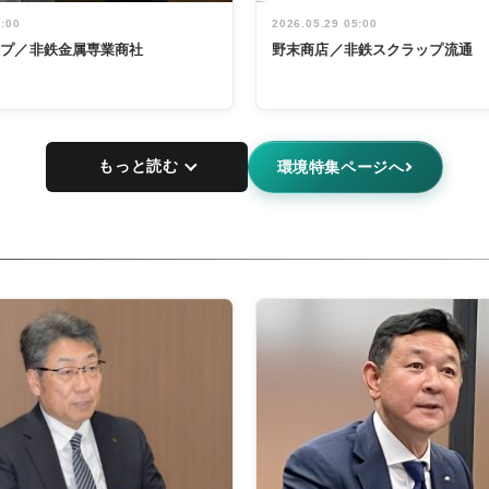
5:00
2026.05.29 05:00
ープ／非鉄金属専業商社
野末商店／非鉄スクラップ流通
もっと読む
環境特集ページへ