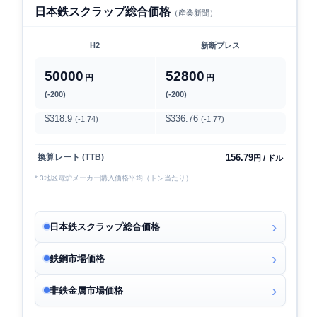
日本鉄スクラップ総合価格
（産業新聞）
H2
新断プレス
50000
52800
円
円
(-200)
(-200)
$318.9
$336.76
(-1.74)
(-1.77)
156.79
換算レート (TTB)
円 / ドル
* 3地区電炉メーカー購入価格平均（トン当たり）
日本鉄スクラップ総合価格
鉄鋼市場価格
非鉄金属市場価格