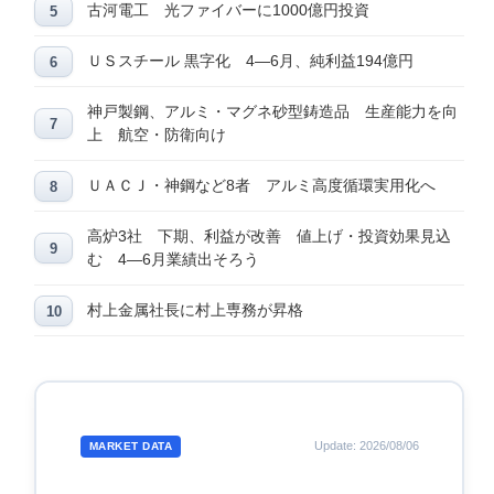
古河電工 光ファイバーに1000億円投資
ＵＳスチール 黒字化 4―6月、純利益194億円
神戸製鋼、アルミ・マグネ砂型鋳造品 生産能力を向
上 航空・防衛向け
ＵＡＣＪ・神鋼など8者 アルミ高度循環実用化へ
高炉3社 下期、利益が改善 値上げ・投資効果見込
む 4―6月業績出そろう
村上金属社長に村上専務が昇格
Update: 2026/08/06
MARKET DATA