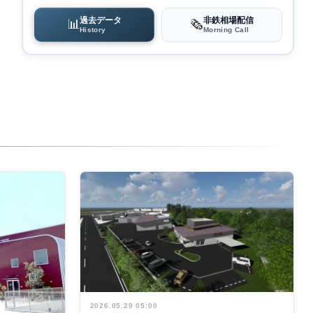
過去データ
非鉄相場配信
📊
🗞️
History
Morning Call
2026.05.29 05:00