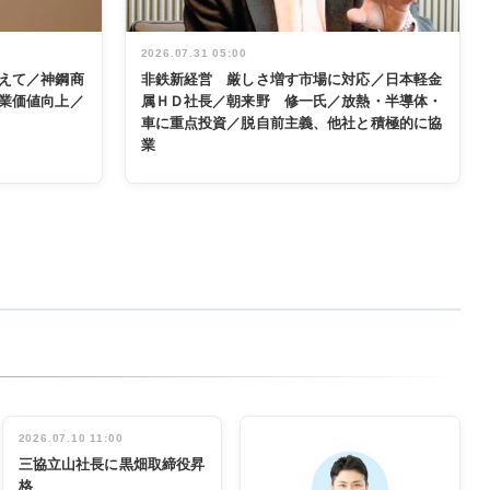
2026.07.31 05:00
えて／神鋼商
非鉄新経営 厳しさ増す市場に対応／日本軽金
業価値向上／
属ＨＤ社長／朝来野 修一氏／放熱・半導体・
車に重点投資／脱自前主義、他社と積極的に協
業
2026.07.10 11:00
三協立山社長に黒畑取締役昇
格