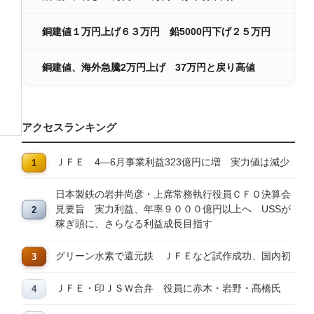
銅建値１万円上げ６３万円 鉛5000円下げ２５万円
銅建値、海外急騰2万円上げ 37万円と戻り高値
アクセスランキング
ＪＦＥ 4―6月事業利益323億円に増 実力値は減少
日本製鉄の岩井尚彦・上席常務執行役員ＣＦＯ決算会
見要旨 実力利益、年率９０００億円以上へ USSが
稼ぎ頭に、さらなる利益成長目指す
グリーン水素で還元鉄 ＪＦＥなど試作成功、国内初
ＪＦＥ・印ＪＳＷ合弁 役員に赤木・岩野・髙橋氏