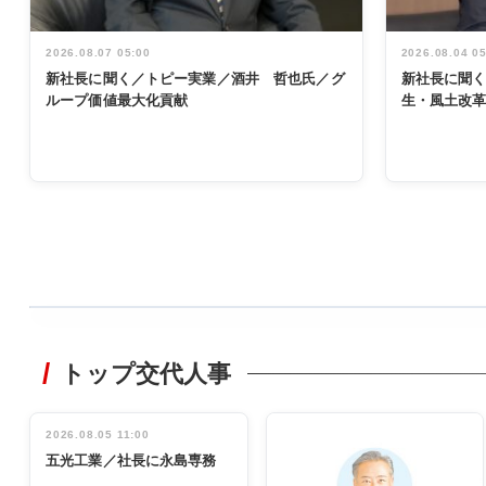
2026.08.07 05:00
2026.08.04 0
新社長に聞く／トピー実業／酒井 哲也氏／グ
新社長に聞
ループ価値最大化貢献
生・風土改
WORKING
STYLE
トップ交代人事
非鉄業界で
働く／女性
管理職編
2026.08.05 11:00
INTERVIEW
インタビュ
五光工業／社長に永島専務
ー／社内ア