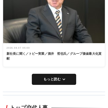
2026.08.07 05:00
新社長に聞く／トピー実業／酒井 哲也氏／グループ価値最大化貢
献
もっと読む
WORKING
RECYCLING
STYLE
トップ交代人事
タックトレー