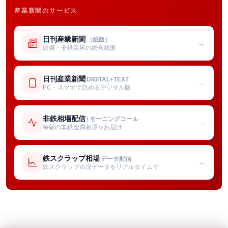
産業新聞のサービス
日刊産業新聞
（紙版）
→
鉄鋼・非鉄業界の総合紙面
日刊産業新聞
DIGITAL+TEXT
→
PC・スマホで読めるデジタル版
非鉄相場配信
/ モーニングコール
→
毎朝の非鉄金属相場をお届け
鉄スクラップ相場
データ配信
→
鉄スクラップ市況データをリアルタイムで