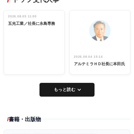
非鉄業界で
ディング 創
働く／女性
立30周年記念
管理職編
祝う 業界関
インタビュ
2026.08.05 11:00
INTERVIEW
INTERVIEW
係者ら220人
ー／社内ア
五光工業／社長に永島専務
出席
イデア発掘
し形に
2026.08.04 15:14
アルテミラＨＤ社長に本田氏
もっと読む
書籍・出版物