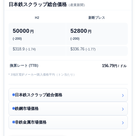
日本鉄スクラップ総合価格
（産業新聞）
H2
新断プレス
50000
52800
円
円
(-200)
(-200)
$318.9
$336.76
(-1.74)
(-1.77)
156.79
換算レート (TTB)
円 / ドル
* 3地区電炉メーカー購入価格平均（トン当たり）
日本鉄スクラップ総合価格
鉄鋼市場価格
非鉄金属市場価格