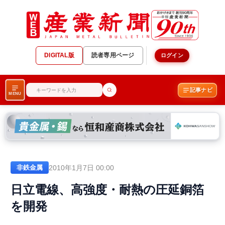
DIGITAL版
読者専用ページ
ログイン
記事ナビ
MENU
2010年1月7日 00:00
非鉄金属
日立電線、高強度・耐熱の圧延銅箔
を開発