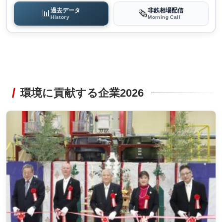
過去データ
非鉄相場配信
📊
🗞️
History
Morning Call
環境に貢献する企業2026