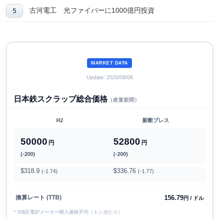
古河電工 光ファイバーに1000億円投資
MARKET DATA
Update: 2026/08/06
日本鉄スクラップ総合価格
（産業新聞）
H2
新断プレス
50000
52800
円
円
(-200)
(-200)
$318.9
$336.76
(-1.74)
(-1.77)
156.79
換算レート (TTB)
円 / ドル
* 3地区電炉メーカー購入価格平均（トン当たり）