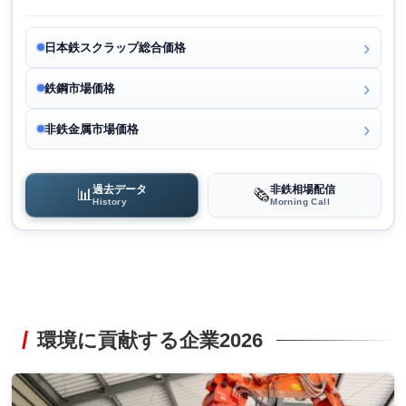
日本鉄スクラップ総合価格
鉄鋼市場価格
非鉄金属市場価格
過去データ
非鉄相場配信
📊
🗞️
History
Morning Call
環境に貢献する企業2026