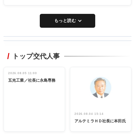
もっと読む
WORKING
RECYCLING
STYLE
トップ交代人事
タックトレー
非鉄業界で
ディング 創
働く／女性
立30周年記念
管理職編
祝う 業界関
インタビュ
2026.08.05 11:00
INTERVIEW
INTERVIEW
係者ら220人
ー／社内ア
五光工業／社長に永島専務
出席
イデア発掘
し形に
2026.08.04 15:14
アルテミラＨＤ社長に本田氏