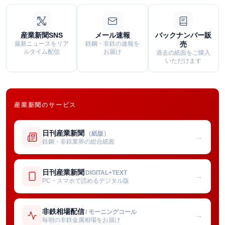
産業新聞SNS
メール速報
バックナンバー販
最新ニュースをリア
鉄鋼・非鉄の速報を
売
ルタイム配信
お届け
過去の紙面をご購入
いただけます
産業新聞のサービス
日刊産業新聞
（紙版）
→
鉄鋼・非鉄業界の総合紙面
日刊産業新聞
DIGITAL+TEXT
→
PC・スマホで読めるデジタル版
非鉄相場配信
/ モーニングコール
→
毎朝の非鉄金属相場をお届け