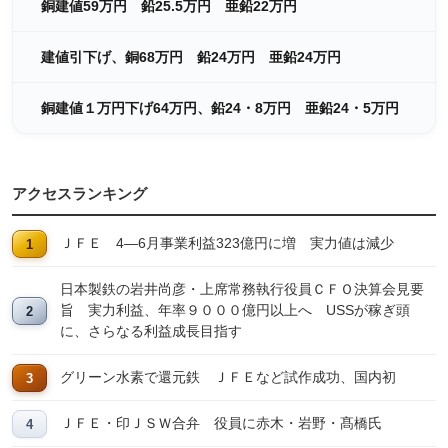
銅建値59万円 鉛25.5万円 亜鉛22万円
建値引下げ、銅68万円 鉛24万円 亜鉛24万円
銅建値１万円下げ64万円、鉛24・8万円 亜鉛24・5万円
アクセスランキング
ＪＦＥ 4―6月事業利益323億円に増 実力値は減少
日本製鉄の岩井尚彦・上席常務執行役員ＣＦＯ決算会見要
旨 実力利益、年率９０００億円以上へ USSが稼ぎ頭
に、さらなる利益成長目指す
グリーン水素で還元鉄 ＪＦＥなど試作成功、国内初
ＪＦＥ・印ＪＳＷ合弁 役員に赤木・岩野・髙橋氏