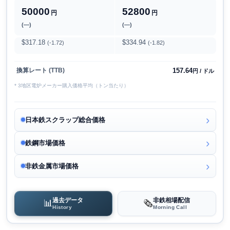
50000
52800
円
円
(―)
(―)
$317.18
$334.94
(-1.72)
(-1.82)
157.64
換算レート (TTB)
円 / ドル
* 3地区電炉メーカー購入価格平均（トン当たり）
日本鉄スクラップ総合価格
鉄鋼市場価格
非鉄金属市場価格
過去データ
非鉄相場配信
📊
🗞️
History
Morning Call