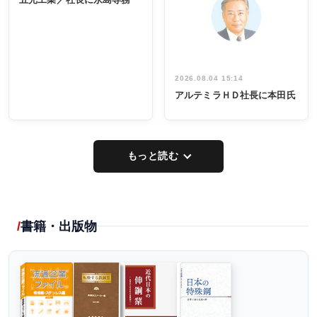
出席
イデア発掘
し形に
2026.08.04 15:14
アルテミラＨＤ社長に本田氏
もっと読む
書籍・出版物