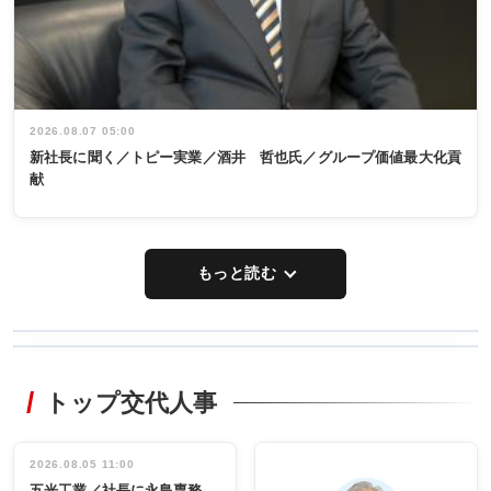
2026.08.07 05:00
新社長に聞く／トピー実業／酒井 哲也氏／グループ価値最大化貢
献
もっと読む
WORKING
RECYCLING
STYLE
トップ交代人事
タックトレー
非鉄業界で
ディング 創
働く／女性
立30周年記念
管理職編
祝う 業界関
インタビュ
2026.08.05 11:00
INTERVIEW
INTERVIEW
係者ら220人
ー／社内ア
五光工業／社長に永島専務