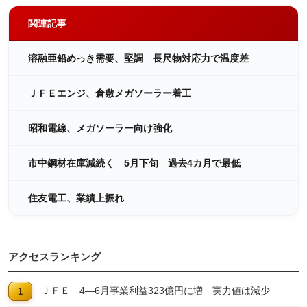
関連記事
溶融亜鉛めっき需要、堅調 長尺物対応力で温度差
ＪＦＥエンジ、倉敷メガソーラー着工
昭和電線、メガソーラー向け強化
市中鋼材在庫減続く 5月下旬 過去4カ月で最低
住友電工、業績上振れ
アクセスランキング
ＪＦＥ 4―6月事業利益323億円に増 実力値は減少