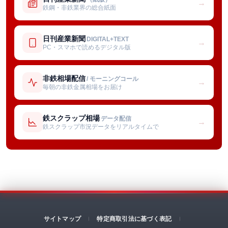
→
鉄鋼・非鉄業界の総合紙面
日刊産業新聞
DIGITAL+TEXT
→
PC・スマホで読めるデジタル版
非鉄相場配信
/ モーニングコール
→
毎朝の非鉄金属相場をお届け
鉄スクラップ相場
データ配信
→
鉄スクラップ市況データをリアルタイムで
サイトマップ
特定商取引法に基づく表記