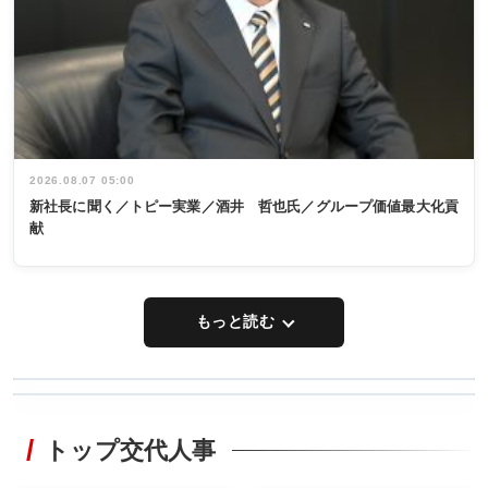
2026.08.07 05:00
新社長に聞く／トピー実業／酒井 哲也氏／グループ価値最大化貢
献
もっと読む
WORKING
RECYCLING
STYLE
トップ交代人事
タックトレー
非鉄業界で
ディング 創
働く／女性