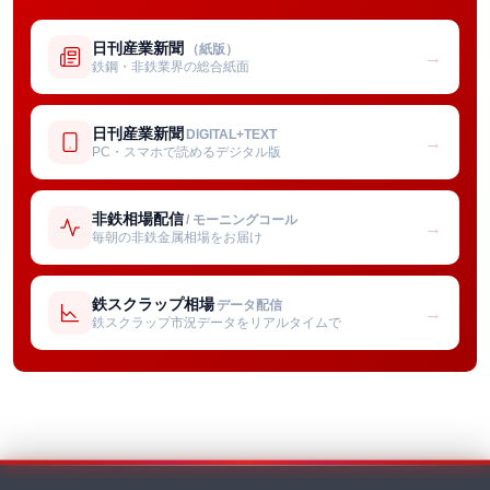
日刊産業新聞
（紙版）
→
鉄鋼・非鉄業界の総合紙面
日刊産業新聞
DIGITAL+TEXT
→
PC・スマホで読めるデジタル版
非鉄相場配信
/ モーニングコール
→
毎朝の非鉄金属相場をお届け
鉄スクラップ相場
データ配信
→
鉄スクラップ市況データをリアルタイムで