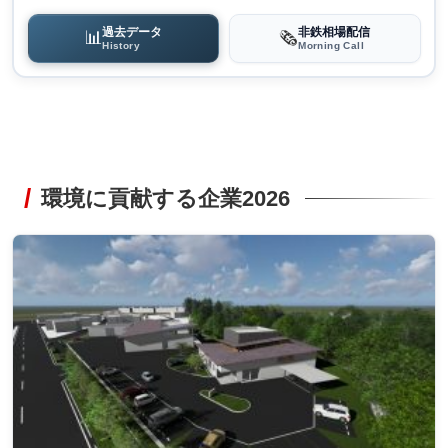
過去データ
非鉄相場配信
📊
🗞️
History
Morning Call
環境に貢献する企業2026