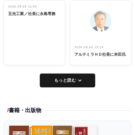
立30周年記念
管理職編
祝う 業界関
インタビュ
2026.08.05 11:00
INTERVIEW
INTERVIEW
係者ら220人
ー／社内ア
五光工業／社長に永島専務
出席
イデア発掘
し形に
2026.08.04 15:14
アルテミラＨＤ社長に本田氏
もっと読む
書籍・出版物