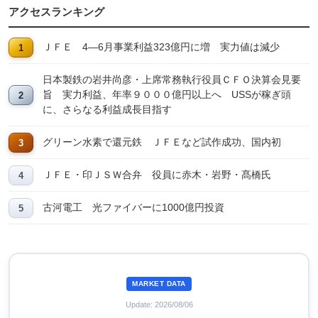
アクセスランキング
ＪＦＥ 4―6月事業利益323億円に増 実力値は減少
日本製鉄の岩井尚彦・上席常務執行役員ＣＦＯ決算会見要
旨 実力利益、年率９０００億円以上へ USSが稼ぎ頭
に、さらなる利益成長目指す
グリーン水素で還元鉄 ＪＦＥなど試作成功、国内初
ＪＦＥ・印ＪＳＷ合弁 役員に赤木・岩野・髙橋氏
古河電工 光ファイバーに1000億円投資
MARKET DATA
Update: 2026/08/06