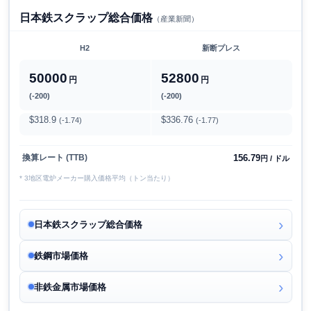
日本鉄スクラップ総合価格
（産業新聞）
H2
新断プレス
50000
52800
円
円
(-200)
(-200)
$318.9
$336.76
(-1.74)
(-1.77)
156.79
換算レート (TTB)
円 / ドル
* 3地区電炉メーカー購入価格平均（トン当たり）
日本鉄スクラップ総合価格
鉄鋼市場価格
非鉄金属市場価格