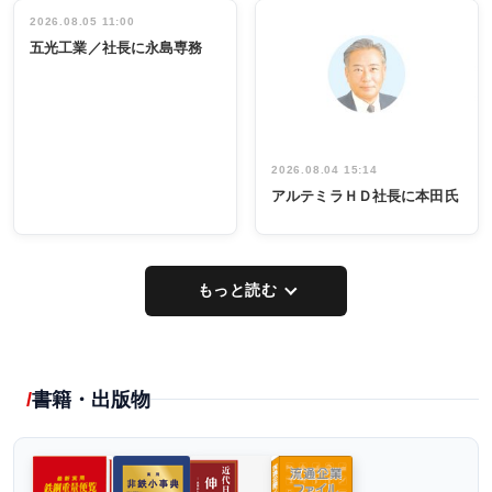
立30周年記念
管理職編
祝う 業界関
インタビュ
2026.08.05 11:00
INTERVIEW
INTERVIEW
係者ら220人
ー／社内ア
五光工業／社長に永島専務
出席
イデア発掘
し形に
2026.08.04 15:14
アルテミラＨＤ社長に本田氏
もっと読む
書籍・出版物