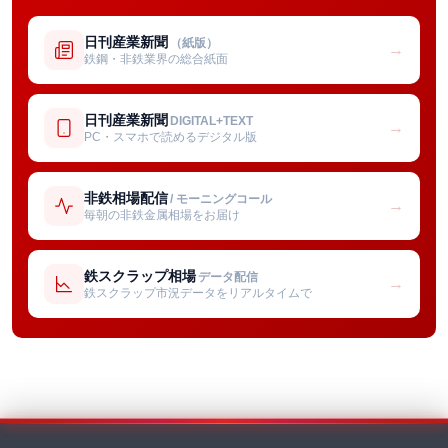
日刊産業新聞
（紙版）
→
鉄鋼・非鉄業界の総合紙面
日刊産業新聞
DIGITAL+TEXT
→
PC・スマホで読めるデジタル版
非鉄相場配信
/ モーニングコール
→
毎朝の非鉄金属相場をお届け
鉄スクラップ相場
データ配信
→
鉄スクラップ市況データをリアルタイムで