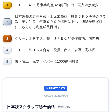
ＪＦＥ 4―6月事業利益323億円に増 実力値は減少
日本製鉄の岩井尚彦・上席常務執行役員ＣＦＯ決算会見要
旨 実力利益、年率９０００億円以上へ USSが稼ぎ頭
に、さらなる利益成長目指す
グリーン水素で還元鉄 ＪＦＥなど試作成功、国内初
ＪＦＥ・印ＪＳＷ合弁 役員に赤木・岩野・髙橋氏
古河電工 光ファイバーに1000億円投資
MARKET DATA
Update: 2026/08/06
日本鉄スクラップ総合価格
（産業新聞）