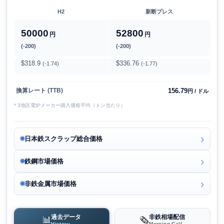
H2
新断プレス
50000
52800
円
円
(-200)
(-200)
$318.9
$336.76
(-1.74)
(-1.77)
156.79
換算レート (TTB)
円 / ドル
* 3地区電炉メーカー購入価格平均（トン当たり）
日本鉄スクラップ総合価格
鉄鋼市場価格
非鉄金属市場価格
過去データ
非鉄相場配信
📊
🗞️
History
Morning Call