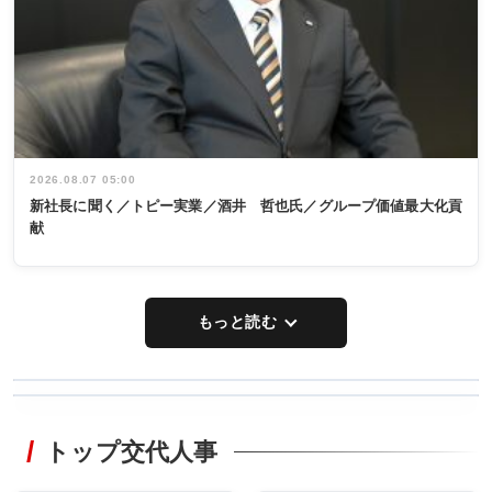
2026.08.07 05:00
新社長に聞く／トピー実業／酒井 哲也氏／グループ価値最大化貢
献
もっと読む
WORKING
RECYCLING
STYLE
トップ交代人事
タックトレー
非鉄業界で
ディング 創
働く／女性