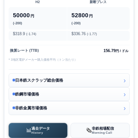
H2
新断プレス
50000
52800
円
円
(-200)
(-200)
$318.9
$336.76
(-1.74)
(-1.77)
156.79
換算レート (TTB)
円 / ドル
* 3地区電炉メーカー購入価格平均（トン当たり）
日本鉄スクラップ総合価格
鉄鋼市場価格
非鉄金属市場価格
過去データ
非鉄相場配信
📊
🗞️
History
Morning Call