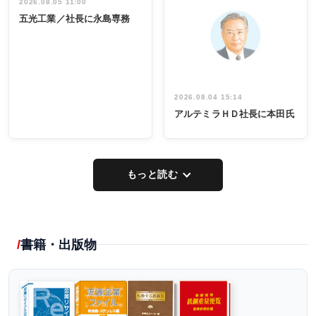
祝う 業界関
インタビュ
2026.08.05 11:00
INTERVIEW
INTERVIEW
係者ら220人
ー／社内ア
五光工業／社長に永島専務
出席
イデア発掘
し形に
2026.08.04 15:14
アルテミラＨＤ社長に本田氏
もっと読む
書籍・出版物