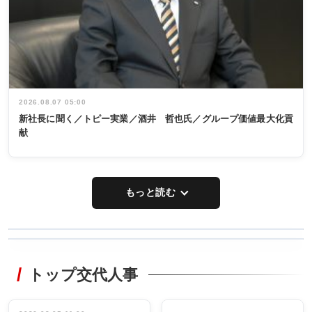
2026.08.07 05:00
新社長に聞く／トピー実業／酒井 哲也氏／グループ価値最大化貢
献
もっと読む
WORKING
RECYCLING
STYLE
トップ交代人事
タックトレー
非鉄業界で
ディング 創
働く／女性
立30周年記念
管理職編