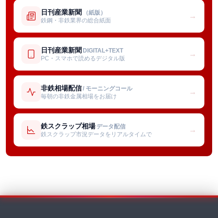
日刊産業新聞
（紙版）
→
鉄鋼・非鉄業界の総合紙面
日刊産業新聞
DIGITAL+TEXT
→
PC・スマホで読めるデジタル版
非鉄相場配信
/ モーニングコール
→
毎朝の非鉄金属相場をお届け
鉄スクラップ相場
データ配信
→
鉄スクラップ市況データをリアルタイムで