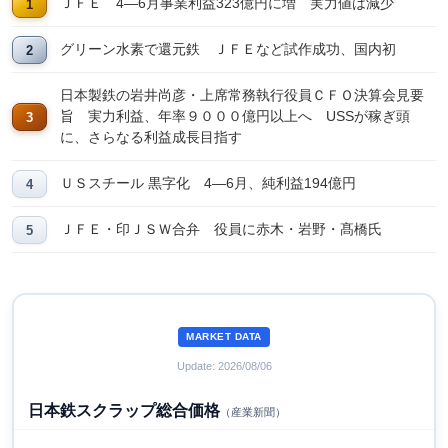
ＪＦＥ 4―6月事業利益323億円に増 実力値は減少
グリーン水素で還元鉄 ＪＦＥなど試作成功、国内初
日本製鉄の岩井尚彦・上席常務執行役員ＣＦＯ決算会見要
旨 実力利益、年率９０００億円以上へ USSが稼ぎ頭
に、さらなる利益成長目指す
ＵＳスチール 黒字化 4―6月、純利益194億円
ＪＦＥ・印ＪＳＷ合弁 役員に赤木・岩野・髙橋氏
MARKET DATA
Update: 2026/08/06
日本鉄スクラップ総合価格
（産業新聞）