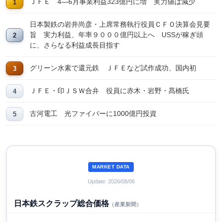
ＪＦＥ 4―6月事業利益323億円に増 実力値は減少
日本製鉄の岩井尚彦・上席常務執行役員ＣＦＯ決算会見要
旨 実力利益、年率９０００億円以上へ USSが稼ぎ頭
に、さらなる利益成長目指す
グリーン水素で還元鉄 ＪＦＥなど試作成功、国内初
ＪＦＥ・印ＪＳＷ合弁 役員に赤木・岩野・髙橋氏
古河電工 光ファイバーに1000億円投資
MARKET DATA
Update: 2026/08/06
日本鉄スクラップ総合価格
（産業新聞）