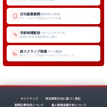
日刊産業新聞
DIGITAL+TEXT
→
PC・スマホで読めるデジタル版
非鉄相場配信
/ モーニングコール
→
毎朝の非鉄金属相場をお届け
鉄スクラップ相場
データ配信
→
鉄スクラップ市況データをリアルタイムで
サイトマップ
特定商取引法に基づく表記
新聞記事利用について
個人情報保護方針について