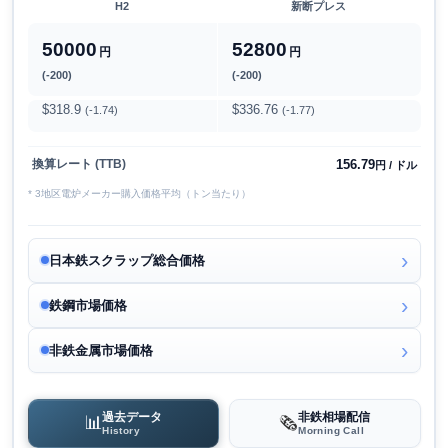
H2
新断プレス
50000
52800
円
円
(-200)
(-200)
$318.9
$336.76
(-1.74)
(-1.77)
156.79
換算レート (TTB)
円 / ドル
* 3地区電炉メーカー購入価格平均（トン当たり）
日本鉄スクラップ総合価格
鉄鋼市場価格
非鉄金属市場価格
過去データ
非鉄相場配信
📊
🗞️
History
Morning Call