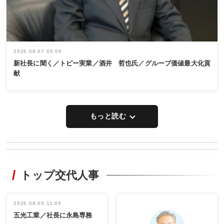
2026.08.07 05:00
新社長に聞く／トピー実業／酒井 哲也氏／グループ価値最大化貢
献
もっと読む
WORKING
RECYCLING
STYLE
トップ交代人事
タックトレー
非鉄業界で
ディング 創
働く／女性
立30周年記念
管理職編
祝う 業界関
インタビュ
2026.08.05 11:00
INTERVIEW
INTERVIEW
係者ら220人
ー／社内ア
五光工業／社長に永島専務
出席
イデア発掘