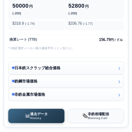
50000
52800
円
円
(-200)
(-200)
$318.9
$336.76
(-1.74)
(-1.77)
156.79
換算レート (TTB)
円 / ドル
* 3地区電炉メーカー購入価格平均（トン当たり）
日本鉄スクラップ総合価格
鉄鋼市場価格
非鉄金属市場価格
過去データ
非鉄相場配信
📊
🗞️
History
Morning Call