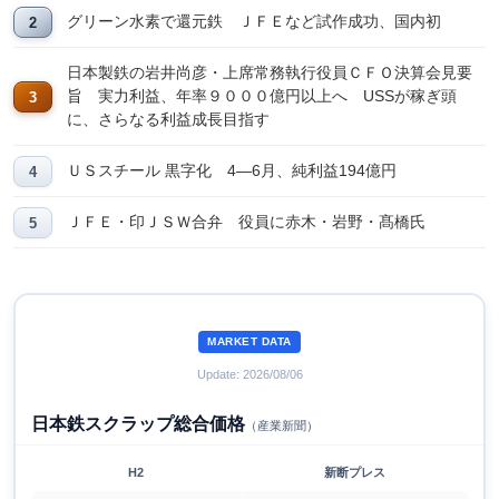
グリーン水素で還元鉄 ＪＦＥなど試作成功、国内初
日本製鉄の岩井尚彦・上席常務執行役員ＣＦＯ決算会見要
旨 実力利益、年率９０００億円以上へ USSが稼ぎ頭
に、さらなる利益成長目指す
ＵＳスチール 黒字化 4―6月、純利益194億円
ＪＦＥ・印ＪＳＷ合弁 役員に赤木・岩野・髙橋氏
MARKET DATA
Update: 2026/08/06
日本鉄スクラップ総合価格
（産業新聞）
H2
新断プレス