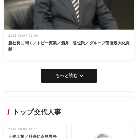
2026.08.07 05:00
新社長に聞く／トピー実業／酒井 哲也氏／グループ価値最大化貢
献
もっと読む
WORKING
RECYCLING
STYLE
トップ交代人事
タックトレー
非鉄業界で
ディング 創
働く／女性
立30周年記念
管理職編
祝う 業界関
インタビュ
2026.08.05 11:00
INTERVIEW
INTERVIEW
係者ら220人
ー／社内ア
五光工業／社長に永島専務