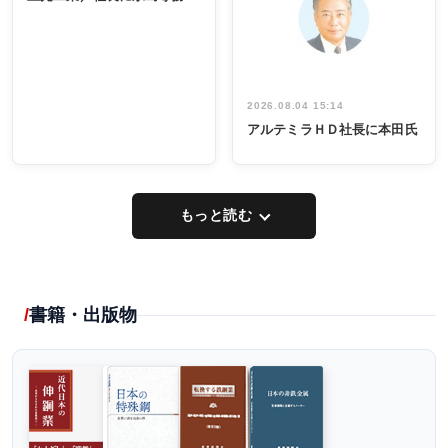
出席
イデア発掘
し形に
2026.08.04 15:14
アルテミラＨＤ社長に本田氏
もっと読む
書籍・出版物