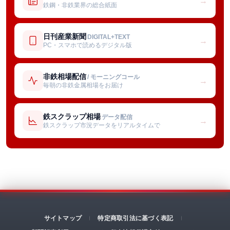
→
鉄鋼・非鉄業界の総合紙面
日刊産業新聞
DIGITAL+TEXT
→
PC・スマホで読めるデジタル版
非鉄相場配信
/ モーニングコール
→
毎朝の非鉄金属相場をお届け
鉄スクラップ相場
データ配信
→
鉄スクラップ市況データをリアルタイムで
サイトマップ
特定商取引法に基づく表記