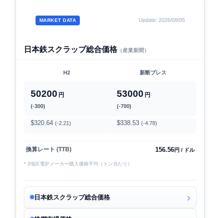
Update: 2026/08/05
MARKET DATA
日本鉄スクラップ総合価格
（産業新聞）
H2
新断プレス
50200
53000
円
円
(-300)
(-700)
$320.64
$338.53
(-2.21)
(-4.78)
156.56
換算レート (TTB)
円 / ドル
* 3地区電炉メーカー購入価格平均（トン当たり）
日本鉄スクラップ総合価格