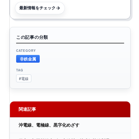
最新情報をチェック
この記事の分類
CATEGORY
非鉄金属
TAG
#電線
関連記事
沖電線、電極線、黒字化めざす