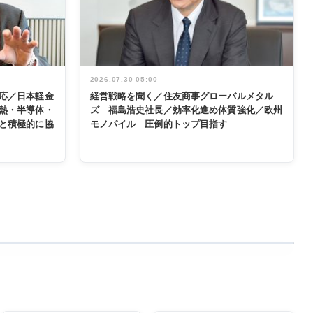
2026.07.30 05:00
応／日本軽金
経営戦略を聞く／住友商事グローバルメタル
熱・半導体・
ズ 福島浩史社長／効率化進め体質強化／欧州
と積極的に協
モノパイル 圧倒的トップ目指す