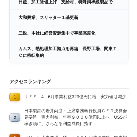
日産、加工賃値上げ 支給材、特殊鋼棒線製品で
大和興業、スリッター１基更新
三悦、本社に経営資源集中で事業高度化
カムス、熱処理加工拠点を再編 長野工場、関東Ｔ
Ｃに移転集約
アクセスランキング
ＪＦＥ 4―6月事業利益323億円に増 実力値は減少
日本製鉄の岩井尚彦・上席常務執行役員ＣＦＯ決算会
見要旨 実力利益、年率９０００億円以上へ USSが
稼ぎ頭に、さらなる利益成長目指す