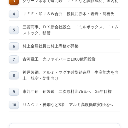
グリーン水素で還元鉄 ＪＦＥなど試作成功、国内初
ＪＦＥ・印ＪＳＷ合弁 役員に赤木・岩野・髙橋氏
三菱商事、ＤＸ新会社設立 「ミルボックス」「エム
ストック」移管
村上金属社長に村上専務が昇格
古河電工 光ファイバーに1000億円投資
神戸製鋼、アルミ・マグネ砂型鋳造品 生産能力を向
上 航空・防衛向け
東邦亜鉛 鉛製錬 二次原料比75％へ 35年目標
ＵＡＣＪ・神鋼など8者 アルミ高度循環実用化へ