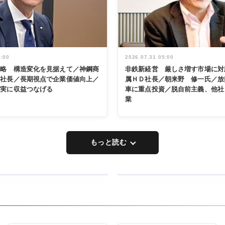
5:00
2026.07.31 05:00
戦略 構造変化を見据えて／神鋼商
非鉄新経営 厳しさ増す市場に対
展社長／長期視点で企業価値向上／
属ＨＤ社長／朝来野 修一氏／放
着実に収益つなげる
車に重点投資／脱自前主義、他社
業
もっと読む
RECYCLING
タックトレー
ディング 創
立30周年記