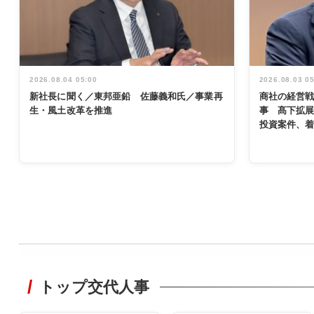
2026.08.04 05:00
2026.08.03 0
新社長に聞く／東邦亜鉛 佐藤義和氏／事業再
商社の経営
生・風土改革を推進
事 髙下拡
投資案件、
WORKING
STYLE
トップ交代人事
非鉄業界で
働く／女性