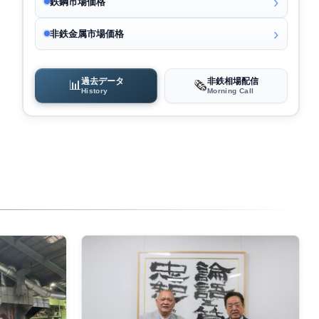
鉄鋼市場価格
非鉄金属市場価格
過去データ
非鉄相場配信
📊
🗞️
History
Morning Call