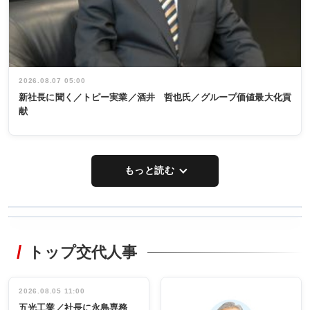
2026.08.07 05:00
新社長に聞く／トピー実業／酒井 哲也氏／グループ価値最大化貢
献
もっと読む
WORKING
RECYCLING
STYLE
トップ交代人事
タックトレー
非鉄業界で
ディング 創
働く／女性
立30周年記念
管理職編
祝う 業界関
インタビュ
2026.08.05 11:00
INTERVIEW
INTERVIEW
係者ら220人
ー／社内ア
五光工業／社長に永島専務