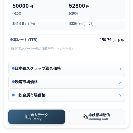
50000
52800
円
円
(-200)
(-200)
$318.9
$336.76
(-1.74)
(-1.77)
156.79
換算レート (TTB)
円 / ドル
* 3地区電炉メーカー購入価格平均（トン当たり）
日本鉄スクラップ総合価格
鉄鋼市場価格
非鉄金属市場価格
過去データ
非鉄相場配信
📊
🗞️
History
Morning Call