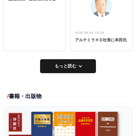
出席
イデア発掘
し形に
2026.08.04 15:14
アルテミラＨＤ社長に本田氏
もっと読む
書籍・出版物