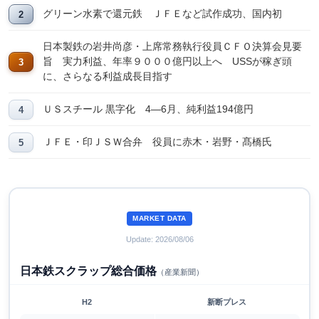
グリーン水素で還元鉄 ＪＦＥなど試作成功、国内初
日本製鉄の岩井尚彦・上席常務執行役員ＣＦＯ決算会見要
旨 実力利益、年率９０００億円以上へ USSが稼ぎ頭
に、さらなる利益成長目指す
ＵＳスチール 黒字化 4―6月、純利益194億円
ＪＦＥ・印ＪＳＷ合弁 役員に赤木・岩野・髙橋氏
MARKET DATA
Update: 2026/08/06
日本鉄スクラップ総合価格
（産業新聞）
H2
新断プレス