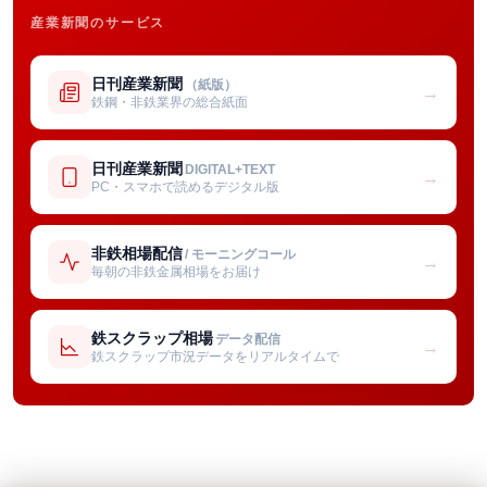
産業新聞のサービス
日刊産業新聞
（紙版）
→
鉄鋼・非鉄業界の総合紙面
日刊産業新聞
DIGITAL+TEXT
→
PC・スマホで読めるデジタル版
非鉄相場配信
/ モーニングコール
→
毎朝の非鉄金属相場をお届け
鉄スクラップ相場
データ配信
→
鉄スクラップ市況データをリアルタイムで