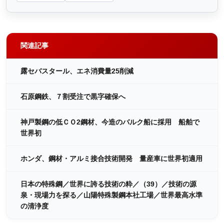
関連記事
露セバスタール、エネ消費量25削減
石原鋼鉄、７割受注で黒字確保へ
神戸製鋼の低ＣＯ2鋼材、今造のバルク船に採用 船舶で
世界初
ホンダ、鋼材・アルミ接合技術開発 量産車に世界初適用
日本の特殊鋼／世界に誇る技術の粋／（39）／技術の源
泉・現場力を探る／山陽特殊製鋼本社工場／世界最高水準
の清浄度