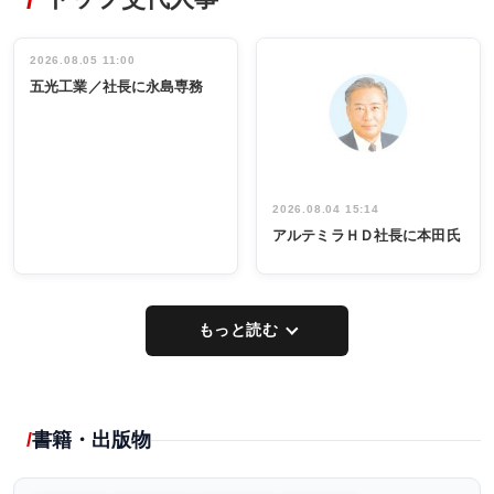
非鉄業界で
ディング 創
働く／女性
立30周年記念
管理職編
祝う 業界関
インタビュ
2026.08.05 11:00
INTERVIEW
INTERVIEW
係者ら220人
ー／社内ア
五光工業／社長に永島専務
出席
イデア発掘
し形に
2026.08.04 15:14
アルテミラＨＤ社長に本田氏
もっと読む
書籍・出版物