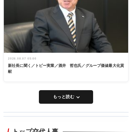
2026.08.07 05:00
新社長に聞く／トピー実業／酒井 哲也氏／グループ価値最大化貢
献
もっと読む
WORKING
RECYCLING
STYLE
トップ交代人事
タックトレー