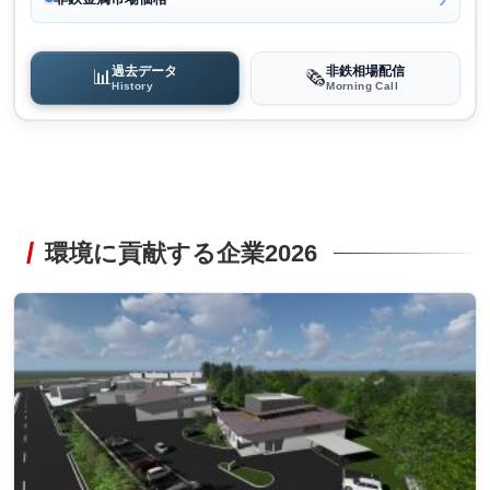
過去データ
非鉄相場配信
📊
🗞️
History
Morning Call
環境に貢献する企業2026