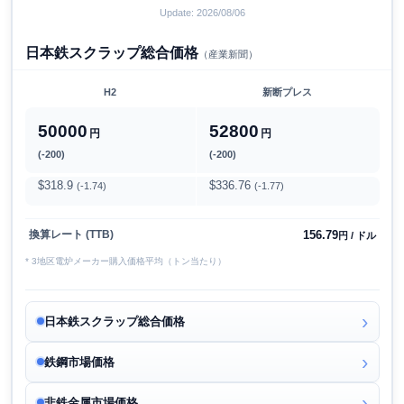
Update: 2026/08/06
日本鉄スクラップ総合価格
（産業新聞）
H2
新断プレス
50000
52800
円
円
(-200)
(-200)
$318.9
$336.76
(-1.74)
(-1.77)
156.79
換算レート (TTB)
円 / ドル
* 3地区電炉メーカー購入価格平均（トン当たり）
日本鉄スクラップ総合価格
鉄鋼市場価格
非鉄金属市場価格