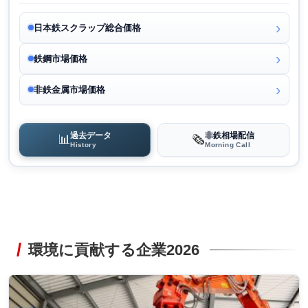
日本鉄スクラップ総合価格
鉄鋼市場価格
非鉄金属市場価格
過去データ
非鉄相場配信
📊
🗞️
History
Morning Call
環境に貢献する企業2026