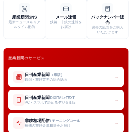
産業新聞SNS
メール速報
バックナンバー販
最新ニュースをリア
鉄鋼・非鉄の速報を
売
ルタイム配信
お届け
過去の紙面をご購入
いただけます
産業新聞のサービス
日刊産業新聞
（紙版）
→
鉄鋼・非鉄業界の総合紙面
日刊産業新聞
DIGITAL+TEXT
→
PC・スマホで読めるデジタル版
非鉄相場配信
/ モーニングコール
→
毎朝の非鉄金属相場をお届け