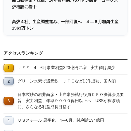
新日鉄住金・鹿島、14年度粗鋼770万トン想定 コークス
炉増設に着手
高炉４社、生産調整進み、一部回復へ ４―６月粗鋼生産
1963万トン
アクセスランキング
ＪＦＥ 4―6月事業利益323億円に増 実力値は減少
グリーン水素で還元鉄 ＪＦＥなど試作成功、国内初
日本製鉄の岩井尚彦・上席常務執行役員ＣＦＯ決算会見要
旨 実力利益、年率９０００億円以上へ USSが稼ぎ頭
に、さらなる利益成長目指す
ＵＳスチール 黒字化 4―6月、純利益194億円