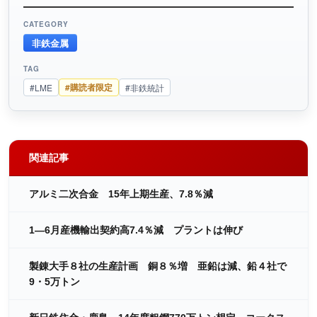
CATEGORY
非鉄金属
TAG
#購読者限定
#LME
#非鉄統計
関連記事
アルミ二次合金 15年上期生産、7.8％減
1―6月産機輸出契約高7.4％減 プラントは伸び
製錬大手８社の生産計画 銅８％増 亜鉛は減、鉛４社で
9・5万トン