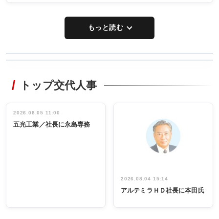
もっと読む
WORKING
RECYCLING
STYLE
トップ交代人事
タックトレー
非鉄業界で
ディング 創
働く／女性
立30周年記念
管理職編
祝う 業界関
インタビュ
2026.08.05 11:00
INTERVIEW
INTERVIEW
係者ら220人
ー／社内ア
五光工業／社長に永島専務
出席
イデア発掘
し形に
2026.08.04 15:14
アルテミラＨＤ社長に本田氏