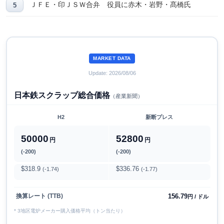
ＪＦＥ・印ＪＳＷ合弁 役員に赤木・岩野・髙橋氏
MARKET DATA
Update: 2026/08/06
日本鉄スクラップ総合価格
（産業新聞）
H2
新断プレス
50000
52800
円
円
(-200)
(-200)
$318.9
$336.76
(-1.74)
(-1.77)
156.79
換算レート (TTB)
円 / ドル
* 3地区電炉メーカー購入価格平均（トン当たり）