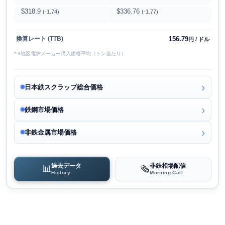
$318.9
$336.76
(-1.74)
(-1.77)
156.79
換算レート (TTB)
円 / ドル
* 3地区電炉メーカー購入価格平均（トン当たり）
日本鉄スクラップ総合価格
鉄鋼市場価格
非鉄金属市場価格
過去データ
非鉄相場配信
📊
🗞️
History
Morning Call