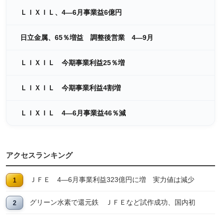
ＬＩＸＩＬ、4―6月事業益6億円
日立金属、65％増益 調整後営業 4―9月
ＬＩＸＩＬ 今期事業利益25％増
ＬＩＸＩＬ 今期事業利益4割増
ＬＩＸＩＬ 4―6月事業益46％減
アクセスランキング
ＪＦＥ 4―6月事業利益323億円に増 実力値は減少
グリーン水素で還元鉄 ＪＦＥなど試作成功、国内初