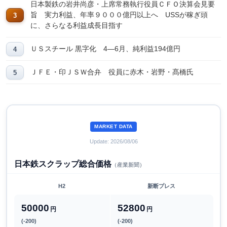
日本製鉄の岩井尚彦・上席常務執行役員ＣＦＯ決算会見要
旨 実力利益、年率９０００億円以上へ USSが稼ぎ頭
に、さらなる利益成長目指す
ＵＳスチール 黒字化 4―6月、純利益194億円
ＪＦＥ・印ＪＳＷ合弁 役員に赤木・岩野・髙橋氏
MARKET DATA
Update: 2026/08/06
日本鉄スクラップ総合価格
（産業新聞）
H2
新断プレス
50000
52800
円
円
(-200)
(-200)