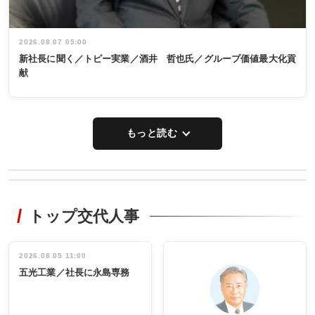
2026.08.07 05:00
新社長に聞く／トピー実業／酒井 哲也氏／グループ価値最大化貢
献
もっと読む
WORKING
RECYCLING
STYLE
トップ交代人事
タックトレー
非鉄業界で
ディング 創
働く／女性
立30周年記念
管理職編
祝う 業界関
インタビュ
2026.08.05 11:00
INTERVIEW
INTERVIEW
係者ら220人
ー／社内ア
五光工業／社長に永島専務
出席
イデア発掘
し形に