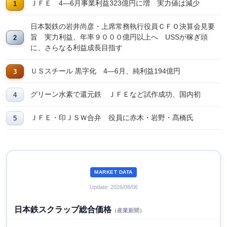
ＪＦＥ 4―6月事業利益323億円に増 実力値は減少
日本製鉄の岩井尚彦・上席常務執行役員ＣＦＯ決算会見要
旨 実力利益、年率９０００億円以上へ USSが稼ぎ頭
に、さらなる利益成長目指す
ＵＳスチール 黒字化 4―6月、純利益194億円
グリーン水素で還元鉄 ＪＦＥなど試作成功、国内初
ＪＦＥ・印ＪＳＷ合弁 役員に赤木・岩野・髙橋氏
MARKET DATA
Update: 2026/08/06
日本鉄スクラップ総合価格
（産業新聞）