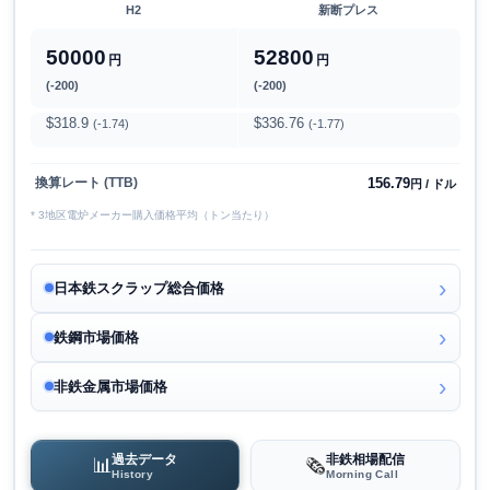
H2
新断プレス
50000
52800
円
円
(-200)
(-200)
$318.9
$336.76
(-1.74)
(-1.77)
156.79
換算レート (TTB)
円 / ドル
* 3地区電炉メーカー購入価格平均（トン当たり）
日本鉄スクラップ総合価格
鉄鋼市場価格
非鉄金属市場価格
過去データ
非鉄相場配信
📊
🗞️
History
Morning Call