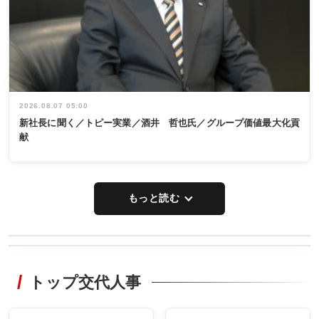
2026.08.07 05:00
新社長に聞く／トピー実業／酒井 哲也氏／グループ価値最大化貢
献
もっと読む
WORKING
RECYCLING
STYLE
トップ交代人事
タックトレー
非鉄業界で
ディング 創
働く／女性
立30周年記念
管理職編