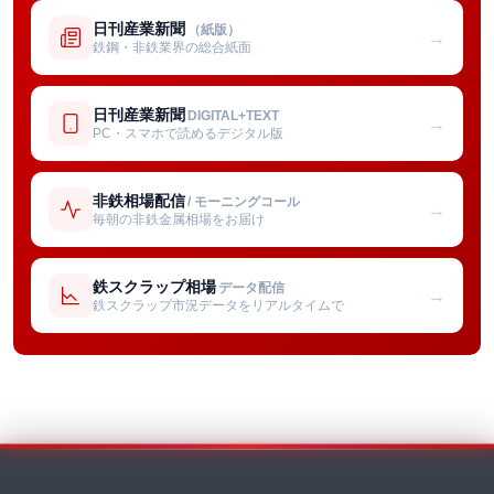
日刊産業新聞
（紙版）
→
鉄鋼・非鉄業界の総合紙面
日刊産業新聞
DIGITAL+TEXT
→
PC・スマホで読めるデジタル版
非鉄相場配信
/ モーニングコール
→
毎朝の非鉄金属相場をお届け
鉄スクラップ相場
データ配信
→
鉄スクラップ市況データをリアルタイムで