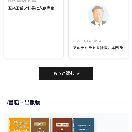
祝う 業界関
インタビュ
2026.08.05 11:00
INTERVIEW
INTERVIEW
係者ら220人
ー／社内ア
五光工業／社長に永島専務
出席
イデア発掘
し形に
2026.08.04 15:14
アルテミラＨＤ社長に本田氏
もっと読む
書籍・出版物