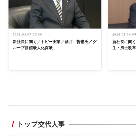
2026.08.07 05:00
2026.08.04 0
新社長に聞く／トピー実業／酒井 哲也氏／グ
新社長に聞
ループ価値最大化貢献
生・風土改
WORKING
STYLE
トップ交代人事
非鉄業界で
働く／女性