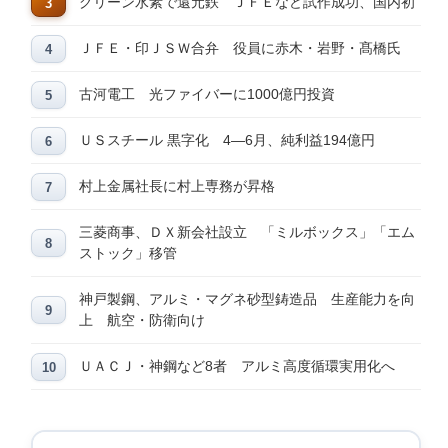
グリーン水素で還元鉄 ＪＦＥなど試作成功、国内初
ＪＦＥ・印ＪＳＷ合弁 役員に赤木・岩野・髙橋氏
古河電工 光ファイバーに1000億円投資
ＵＳスチール 黒字化 4―6月、純利益194億円
村上金属社長に村上専務が昇格
三菱商事、ＤＸ新会社設立 「ミルボックス」「エム
ストック」移管
神戸製鋼、アルミ・マグネ砂型鋳造品 生産能力を向
上 航空・防衛向け
ＵＡＣＪ・神鋼など8者 アルミ高度循環実用化へ