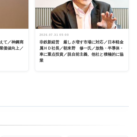
2026.07.31 05:00
えて／神鋼商
非鉄新経営 厳しさ増す市場に対応／日本軽金
業価値向上／
属ＨＤ社長／朝来野 修一氏／放熱・半導体・
車に重点投資／脱自前主義、他社と積極的に協
業