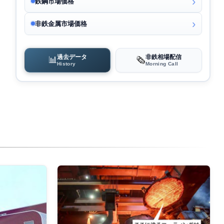
鉄鋼市場価格
非鉄金属市場価格
過去データ
非鉄相場配信
📊
🗞️
History
Morning Call