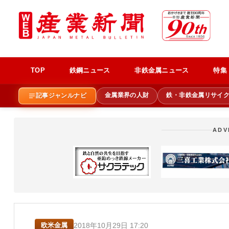
TOP
鉄鋼ニュース
非鉄金属ニュース
特集
金属業界の人財
鉄・非鉄金属リサイ
記事ジャンルナビ
ADV
2018年10月29日 17:20
欧米金属