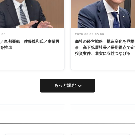
5:00
2026.08.03 05:00
く／東邦亜鉛 佐藤義和氏／事業再
商社の経営戦略 構造変化を見据
革を推進
事 髙下拡展社長／長期視点で企
投資案件、着実に収益つなげる
もっと読む
RECYCLING
タックトレー
ディング 創
立30周年記