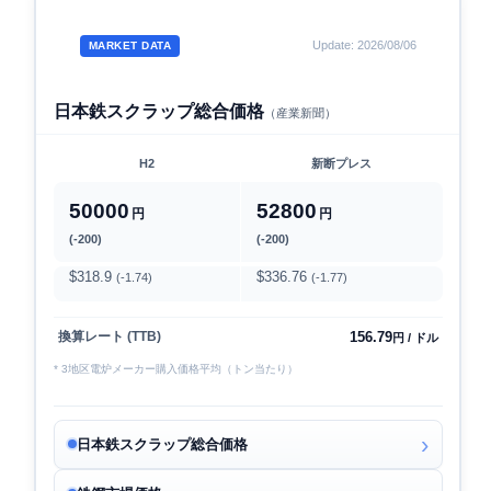
Update: 2026/08/06
MARKET DATA
日本鉄スクラップ総合価格
（産業新聞）
H2
新断プレス
50000
52800
円
円
(-200)
(-200)
$318.9
$336.76
(-1.74)
(-1.77)
156.79
換算レート (TTB)
円 / ドル
* 3地区電炉メーカー購入価格平均（トン当たり）
日本鉄スクラップ総合価格