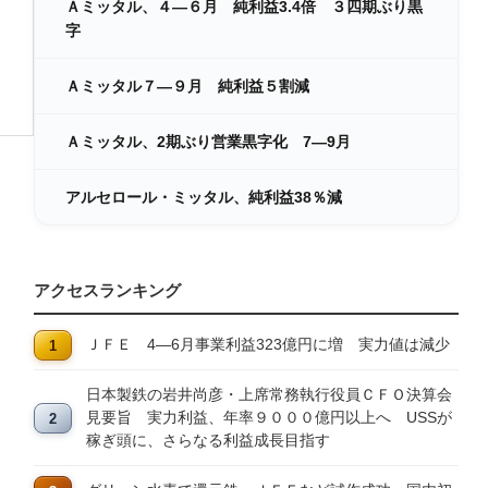
Ａミッタル、４―６月 純利益3.4倍 ３四期ぶり黒
字
Ａミッタル７―９月 純利益５割減
Ａミッタル、2期ぶり営業黒字化 7―9月
アルセロール・ミッタル、純利益38％減
アクセスランキング
ＪＦＥ 4―6月事業利益323億円に増 実力値は減少
日本製鉄の岩井尚彦・上席常務執行役員ＣＦＯ決算会
見要旨 実力利益、年率９０００億円以上へ USSが
稼ぎ頭に、さらなる利益成長目指す