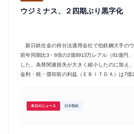
ウジミナス、２四期ぶり黒字化
新日鉄住金の持分法適用会社で伯鉄鋼大手のウジ
前年同期比3・8倍の2億8913万レアル（81億円
した。為替関連損失が大きく縮小したのに加え
金利・税・償却前の利益（ＥＢＩＴＤＡ）は7億27
本日のニュース
日本製鉄