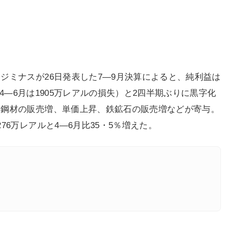
ミナスが26日発表した7―9月決算によると、純利益は
、4―6月は1905万レアルの損失）と2四半期ぶりに黒字化
、鋼材の販売増、単価上昇、鉄鉱石の販売増などが寄与。
6万レアルと4―6月比35・5％増えた。