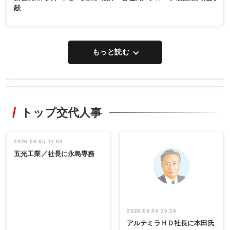
献
もっと読む
WORKING
RECYCLING
STYLE
トップ交代人事
タックトレー
非鉄業界で
ディング 創
働く／女性
立30周年記念
管理職編
祝う 業界関
インタビュ
2026.08.05 11:00
INTERVIEW
INTERVIEW
係者ら220人
ー／社内ア
五光工業／社長に永島専務
出席
イデア発掘
し形に
2026.08.04 15:14
アルテミラＨＤ社長に本田氏