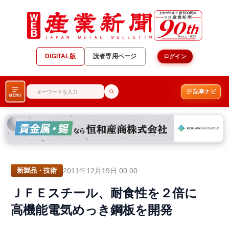
DIGITAL版
読者専用ページ
ログイン
記事ナビ
MENU
2011年12月19日 00:00
新製品・技術
ＪＦＥスチール、耐食性を２倍に
高機能電気めっき鋼板を開発