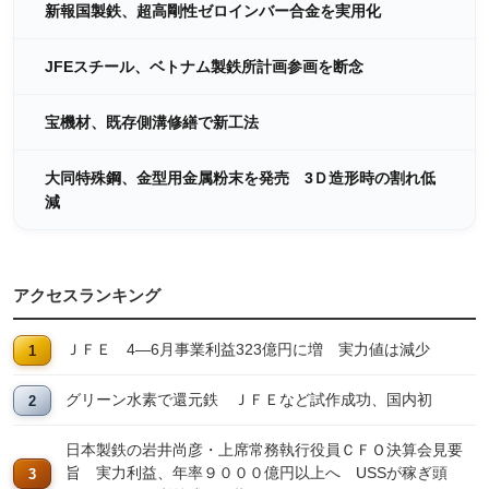
新報国製鉄、超高剛性ゼロインバー合金を実用化
JFEスチール、ベトナム製鉄所計画参画を断念
宝機材、既存側溝修繕で新工法
大同特殊鋼、金型用金属粉末を発売 3Ｄ造形時の割れ低
減
アクセスランキング
ＪＦＥ 4―6月事業利益323億円に増 実力値は減少
グリーン水素で還元鉄 ＪＦＥなど試作成功、国内初
日本製鉄の岩井尚彦・上席常務執行役員ＣＦＯ決算会見要
旨 実力利益、年率９０００億円以上へ USSが稼ぎ頭