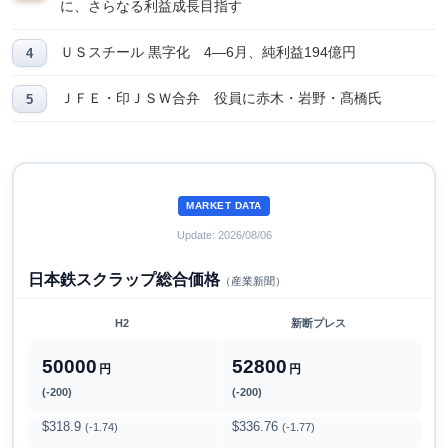
に、さらなる利益成長目指す
ＵＳスチール 黒字化 4―6月、純利益194億円
ＪＦＥ・印ＪＳＷ合弁 役員に赤木・岩野・髙橋氏
MARKET DATA
Update: 2026/08/06
日本鉄スクラップ総合価格
（産業新聞）
H2
新断プレス
50000
52800
円
円
(-200)
(-200)
$318.9
$336.76
(-1.74)
(-1.77)