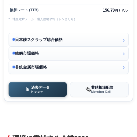
156.79
換算レート (TTB)
円 / ドル
* 3地区電炉メーカー購入価格平均（トン当たり）
日本鉄スクラップ総合価格
鉄鋼市場価格
非鉄金属市場価格
過去データ
非鉄相場配信
📊
🗞️
History
Morning Call