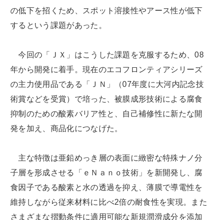
の低下を招くため、スポット溶接性やアース性が低下
するという課題があった。
今回の「ＪＸ」はこうした課題を克服するため、08
年から開発に着手。現在のエコフロンティアシリーズ
の主力使用品である「ＪＮ」（07年度に大河内記念技
術賞などを受賞）で培った、被膜成形技術による腐食
抑制のための酸素バリア性と、自己補修性に新たな開
発を加え、商品化につなげた。
主な特徴は亜鉛めっき層の表面に緻密な特殊ナノ分
子層を形成させる「ｅＮａｎｏ技術」を新開発し、腐
食因子である酸素と水の透過を抑え、薄膜で導電性を
維持しながら従来材料に比べ2倍の耐食性を実現。また
さまざまな摺動条件に適用可能な新規潤滑成分を添加