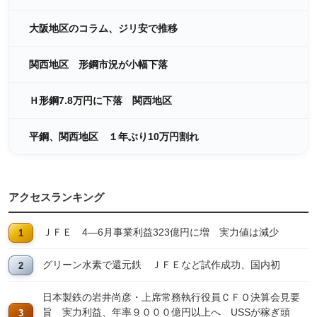
大阪地区のコラム、ジリ安で推移
関西地区 形鋼市況が小幅下落
Ｈ形鋼7.8万円に下落 関西地区
平鋼、関西地区 １年ぶり10万円割れ
アクセスランキング
ＪＦＥ 4―6月事業利益323億円に増 実力値は減少
グリーン水素で還元鉄 ＪＦＥなど試作成功、国内初
日本製鉄の岩井尚彦・上席常務執行役員ＣＦＯ決算会見要
旨 実力利益、年率９０００億円以上へ USSが稼ぎ頭