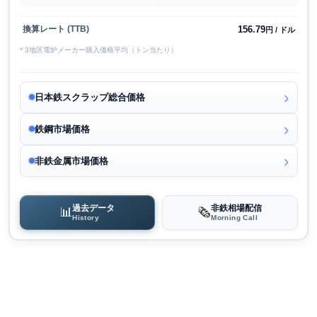
156.79
換算レート (TTB)
円 / ドル
* 3地区電炉メーカー購入価格平均（トン当たり）
日本鉄スクラップ総合価格
鉄鋼市場価格
非鉄金属市場価格
過去データ
非鉄相場配信
📊
🗞️
History
Morning Call