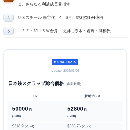
に、さらなる利益成長目指す
ＵＳスチール 黒字化 4―6月、純利益194億円
ＪＦＥ・印ＪＳＷ合弁 役員に赤木・岩野・髙橋氏
MARKET DATA
Update: 2026/08/06
日本鉄スクラップ総合価格
（産業新聞）
H2
新断プレス
50000
52800
円
円
(-200)
(-200)
$318.9
$336.76
(-1.74)
(-1.77)