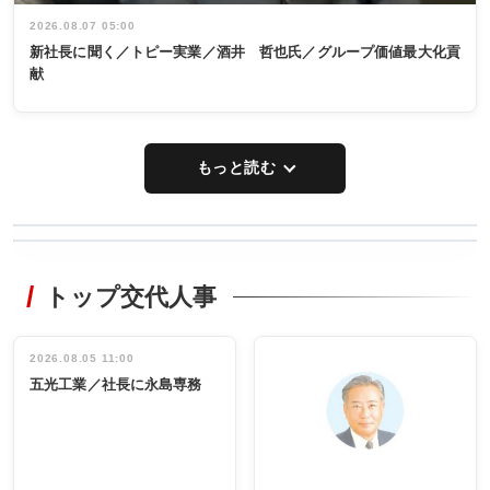
2026.08.07 05:00
新社長に聞く／トピー実業／酒井 哲也氏／グループ価値最大化貢
献
もっと読む
WORKING
RECYCLING
STYLE
トップ交代人事
タックトレー
非鉄業界で
ディング 創
働く／女性
立30周年記念
管理職編
祝う 業界関
インタビュ
2026.08.05 11:00
INTERVIEW
INTERVIEW
係者ら220人
ー／社内ア
五光工業／社長に永島専務
出席
イデア発掘
し形に