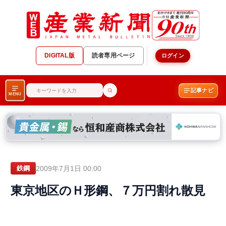
DIGITAL版
読者専用ページ
ログイン
記事ナビ
MENU
2009年7月1日 00:00
鉄鋼
東京地区のＨ形鋼、７万円割れ散見