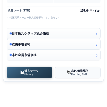
157.64
換算レート (TTB)
円 / ドル
* 3地区電炉メーカー購入価格平均（トン当たり）
日本鉄スクラップ総合価格
鉄鋼市場価格
非鉄金属市場価格
過去データ
非鉄相場配信
📊
🗞️
History
Morning Call