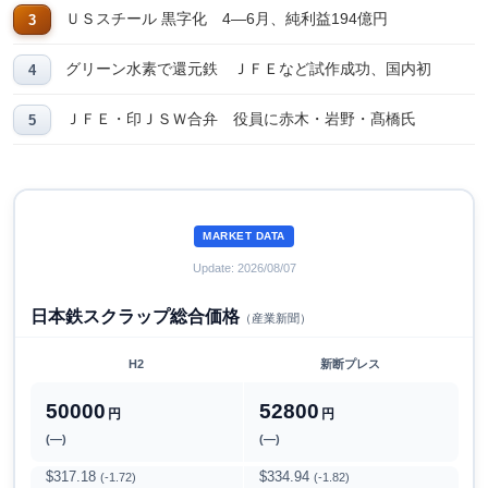
ＵＳスチール 黒字化 4―6月、純利益194億円
グリーン水素で還元鉄 ＪＦＥなど試作成功、国内初
ＪＦＥ・印ＪＳＷ合弁 役員に赤木・岩野・髙橋氏
MARKET DATA
Update: 2026/08/07
日本鉄スクラップ総合価格
（産業新聞）
H2
新断プレス
50000
52800
円
円
(―)
(―)
$317.18
$334.94
(-1.72)
(-1.82)