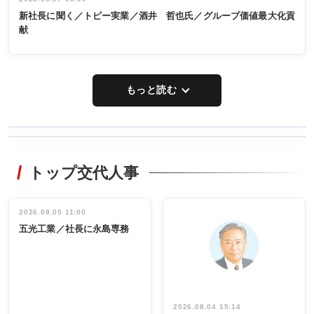
新社長に聞く／トピー実業／酒井 哲也氏／グループ価値最大化貢
献
もっと読む
WORKING
RECYCLING
STYLE
トップ交代人事
タックトレー
非鉄業界で
ディング 創
働く／女性
立30周年記念
管理職編
祝う 業界関
インタビュ
2026.08.05 11:00
INTERVIEW
INTERVIEW
係者ら220人
ー／社内ア
五光工業／社長に永島専務
出席
イデア発掘
し形に
2026.08.04 15:14