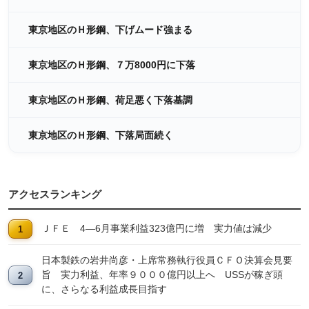
東京地区のＨ形鋼、下げムード強まる
東京地区のＨ形鋼、７万8000円に下落
東京地区のＨ形鋼、荷足悪く下落基調
東京地区のＨ形鋼、下落局面続く
アクセスランキング
ＪＦＥ 4―6月事業利益323億円に増 実力値は減少
日本製鉄の岩井尚彦・上席常務執行役員ＣＦＯ決算会見要
旨 実力利益、年率９０００億円以上へ USSが稼ぎ頭
に、さらなる利益成長目指す