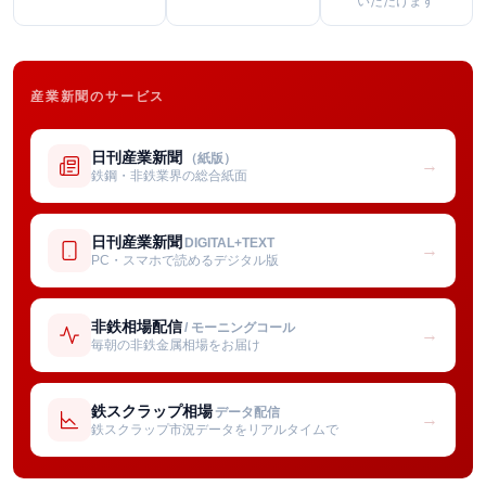
いただけます
産業新聞のサービス
日刊産業新聞
（紙版）
→
鉄鋼・非鉄業界の総合紙面
日刊産業新聞
DIGITAL+TEXT
→
PC・スマホで読めるデジタル版
非鉄相場配信
/ モーニングコール
→
毎朝の非鉄金属相場をお届け
鉄スクラップ相場
データ配信
→
鉄スクラップ市況データをリアルタイムで