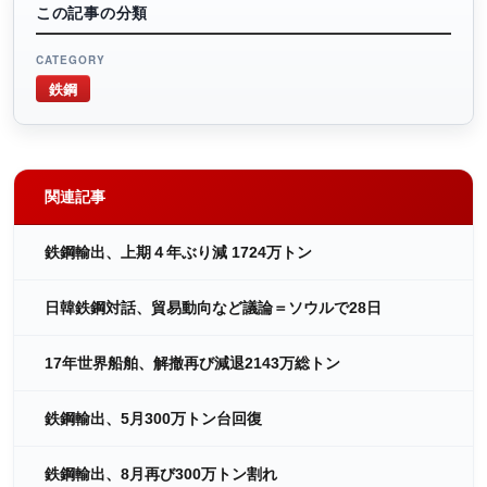
この記事の分類
CATEGORY
鉄鋼
関連記事
鉄鋼輸出、上期４年ぶり減 1724万トン
日韓鉄鋼対話、貿易動向など議論＝ソウルで28日
17年世界船舶、解撤再び減退2143万総トン
鉄鋼輸出、5月300万トン台回復
鉄鋼輸出、8月再び300万トン割れ