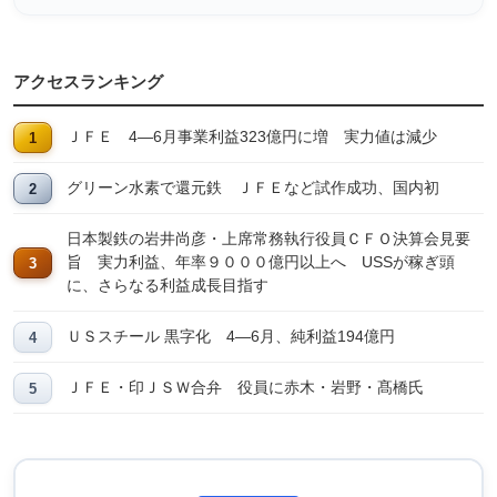
アクセスランキング
ＪＦＥ 4―6月事業利益323億円に増 実力値は減少
グリーン水素で還元鉄 ＪＦＥなど試作成功、国内初
日本製鉄の岩井尚彦・上席常務執行役員ＣＦＯ決算会見要
旨 実力利益、年率９０００億円以上へ USSが稼ぎ頭
に、さらなる利益成長目指す
ＵＳスチール 黒字化 4―6月、純利益194億円
ＪＦＥ・印ＪＳＷ合弁 役員に赤木・岩野・髙橋氏