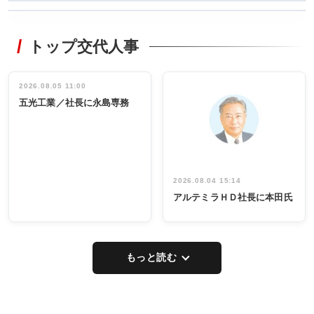
WORKING
RECYCLING
STYLE
トップ交代人事
タックトレー
非鉄業界で
ディング 創
働く／女性
立30周年記念
管理職編
祝う 業界関
インタビュ
2026.08.05 11:00
INTERVIEW
INTERVIEW
係者ら220人
ー／社内ア
五光工業／社長に永島専務
出席
イデア発掘
し形に
2026.08.04 15:14
アルテミラＨＤ社長に本田氏
もっと読む