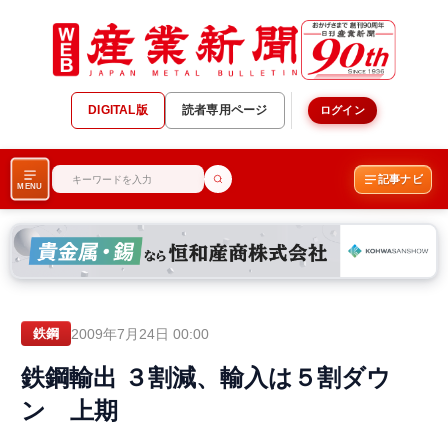
DIGITAL版
読者専用ページ
ログイン
記事ナビ
MENU
2009年7月24日 00:00
鉄鋼
鉄鋼輸出 ３割減、輸入は５割ダウ
ン 上期