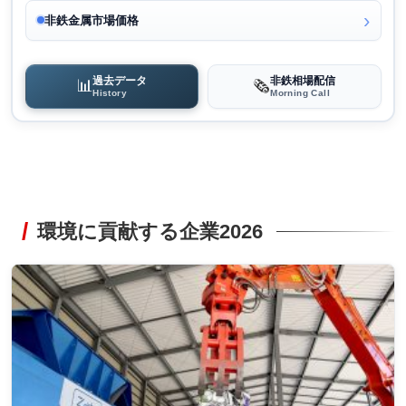
非鉄金属市場価格
過去データ
非鉄相場配信
📊
🗞️
History
Morning Call
環境に貢献する企業2026