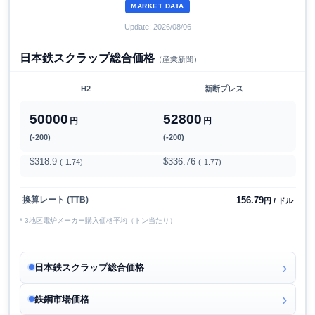
MARKET DATA
Update: 2026/08/06
日本鉄スクラップ総合価格
（産業新聞）
H2
新断プレス
50000
52800
円
円
(-200)
(-200)
$318.9
$336.76
(-1.74)
(-1.77)
156.79
換算レート (TTB)
円 / ドル
* 3地区電炉メーカー購入価格平均（トン当たり）
日本鉄スクラップ総合価格
鉄鋼市場価格