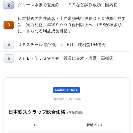
グリーン水素で還元鉄 ＪＦＥなど試作成功、国内初
日本製鉄の岩井尚彦・上席常務執行役員ＣＦＯ決算会見要
旨 実力利益、年率９０００億円以上へ USSが稼ぎ頭
に、さらなる利益成長目指す
ＵＳスチール 黒字化 4―6月、純利益194億円
ＪＦＥ・印ＪＳＷ合弁 役員に赤木・岩野・髙橋氏
MARKET DATA
Update: 2026/08/06
日本鉄スクラップ総合価格
（産業新聞）
H2
新断プレス