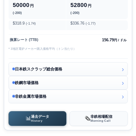
50000
52800
円
円
(-200)
(-200)
$318.9
$336.76
(-1.74)
(-1.77)
156.79
換算レート (TTB)
円 / ドル
* 3地区電炉メーカー購入価格平均（トン当たり）
日本鉄スクラップ総合価格
鉄鋼市場価格
非鉄金属市場価格
過去データ
非鉄相場配信
📊
🗞️
History
Morning Call