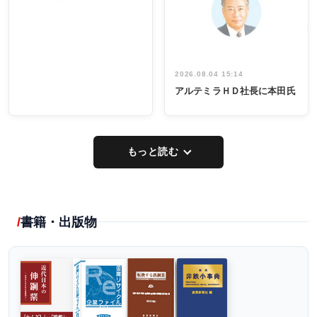
出席
イデア発掘
し形に
2026.08.04 15:14
アルテミラＨＤ社長に本田氏
もっと読む
書籍・出版物