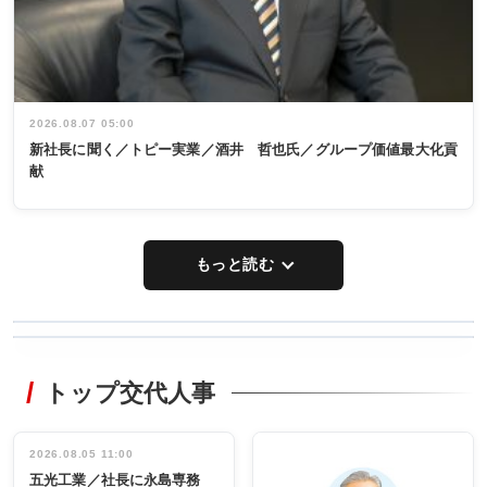
2026.08.07 05:00
新社長に聞く／トピー実業／酒井 哲也氏／グループ価値最大化貢
献
もっと読む
WORKING
RECYCLING
STYLE
トップ交代人事
タックトレー
非鉄業界で
ディング 創
働く／女性
立30周年記念
管理職編
祝う 業界関
インタビュ
2026.08.05 11:00
INTERVIEW
INTERVIEW
係者ら220人
ー／社内ア
五光工業／社長に永島専務