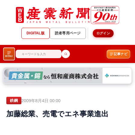
DIGITAL版
読者専用ページ
ログイン
記事ナビ
MENU
2009年8月4日 00:00
鉄鋼
加藤総業、売電でエネ事業進出