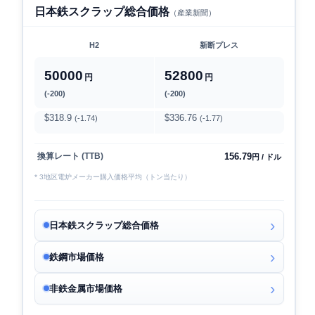
日本鉄スクラップ総合価格
（産業新聞）
H2
新断プレス
50000
52800
円
円
(-200)
(-200)
$318.9
$336.76
(-1.74)
(-1.77)
156.79
換算レート (TTB)
円 / ドル
* 3地区電炉メーカー購入価格平均（トン当たり）
日本鉄スクラップ総合価格
鉄鋼市場価格
非鉄金属市場価格