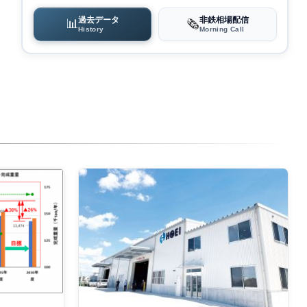
過去データ
非鉄相場配信
📊
🗞️
History
Morning Call