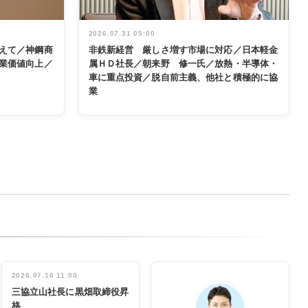
2026.07.31 05:00
えて／神鋼商
非鉄新経営 厳しさ増す市場に対応／日本軽金
業価値向上／
属ＨＤ社長／朝来野 修一氏／放熱・半導体・
車に重点投資／脱自前主義、他社と積極的に協
業
2026.07.10 11:00
三協立山社長に黒畑取締役昇
格