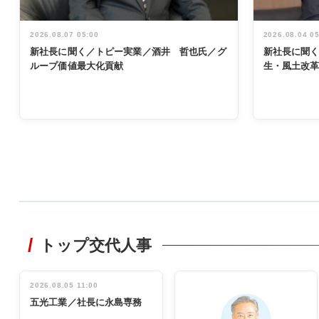
2026.08.07 05:00
2026.08.04 0
新社長に聞く／トピー実業／酒井 哲也氏／グ
新社長に聞
ループ価値最大化貢献
生・風土改
WORKING
STYLE
トップ交代人事
非鉄業界で
働く／女性
管理職編
2026.08.05 11:00
INTERVIEW
インタビュ
五光工業／社長に永島専務
ー／社内ア