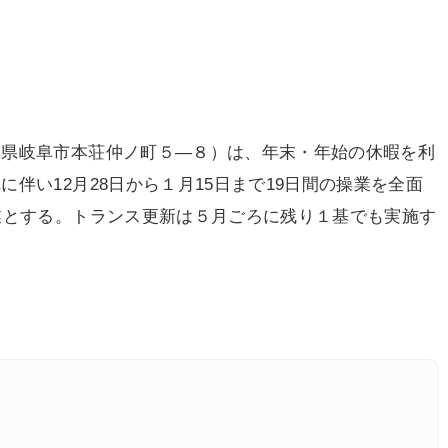
県岐阜市本荘仲ノ町５―８）は、年末・年始の休暇を利
伴い12月28日から１月15日まで19日間の操業を全面
業とする。トランス更新は５月ごろに残り１基でも実施す
。