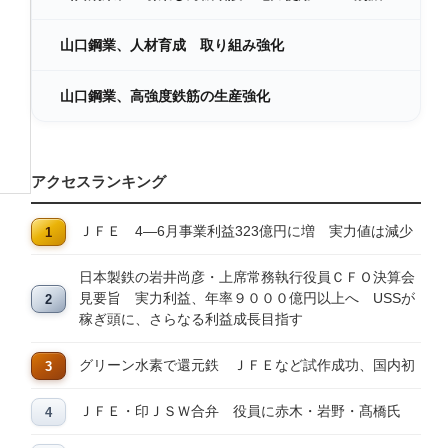
山口鋼業、人材育成 取り組み強化
山口鋼業、高強度鉄筋の生産強化
アクセスランキング
ＪＦＥ 4―6月事業利益323億円に増 実力値は減少
日本製鉄の岩井尚彦・上席常務執行役員ＣＦＯ決算会
見要旨 実力利益、年率９０００億円以上へ USSが
稼ぎ頭に、さらなる利益成長目指す
グリーン水素で還元鉄 ＪＦＥなど試作成功、国内初
ＪＦＥ・印ＪＳＷ合弁 役員に赤木・岩野・髙橋氏