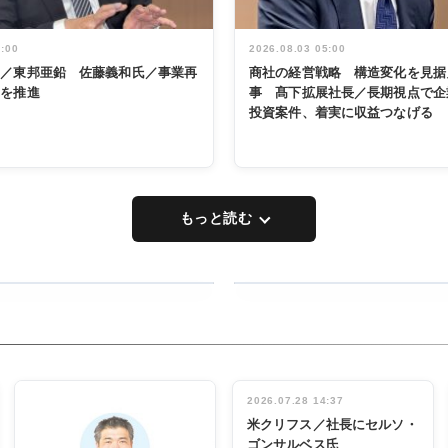
5:00
2026.08.03 05:00
く／東邦亜鉛 佐藤義和氏／事業再
商社の経営戦略 構造変化を見据
革を推進
事 髙下拡展社長／長期視点で企
投資案件、着実に収益つなげる
もっと読む
RECYCLING
タックトレー
ディング 創
立30周年記
INTERVIEW
念祝う 業界
2026.07.28 14:37
関係者ら220
米クリフス／社長にセルソ・
人出席
ゴンサルベス氏