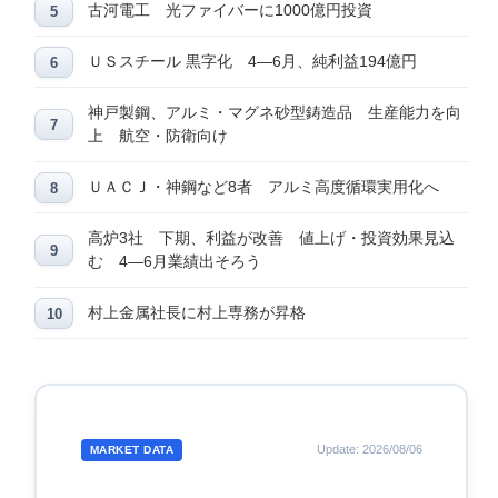
古河電工 光ファイバーに1000億円投資
ＵＳスチール 黒字化 4―6月、純利益194億円
神戸製鋼、アルミ・マグネ砂型鋳造品 生産能力を向
上 航空・防衛向け
ＵＡＣＪ・神鋼など8者 アルミ高度循環実用化へ
高炉3社 下期、利益が改善 値上げ・投資効果見込
む 4―6月業績出そろう
村上金属社長に村上専務が昇格
Update: 2026/08/06
MARKET DATA