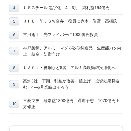
ＵＳスチール 黒字化 4―6月、純利益194億円
ＪＦＥ・印ＪＳＷ合弁 役員に赤木・岩野・髙橋氏
古河電工 光ファイバーに1000億円投資
神戸製鋼、アルミ・マグネ砂型鋳造品 生産能力を向
上 航空・防衛向け
ＵＡＣＪ・神鋼など8者 アルミ高度循環実用化へ
高炉3社 下期、利益が改善 値上げ・投資効果見込
む 4―6月業績出そろう
三菱マテ 経常益1800億円 通期予想、1070億円上
方修正