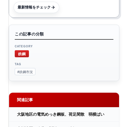
最新情報をチェック
この記事の分類
CATEGORY
鉄鋼
TAG
#鉄鋼市況
関連記事
大阪地区の電気めっき鋼板、荷足閑散 弱横ばい