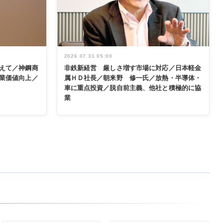
2026.07.31 05:00
えて／神鋼商
非鉄新経営 厳しさ増す市場に対応／日本軽金
業価値向上／
属ＨＤ社長／朝来野 修一氏／放熱・半導体・
車に重点投資／脱自前主義、他社と積極的に協
業