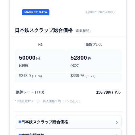
Update: 2026/08/06
MARKET DATA
日本鉄スクラップ総合価格
（産業新聞）
H2
新断プレス
50000
52800
円
円
(-200)
(-200)
$318.9
$336.76
(-1.74)
(-1.77)
156.79
換算レート (TTB)
円 / ドル
* 3地区電炉メーカー購入価格平均（トン当たり）
日本鉄スクラップ総合価格