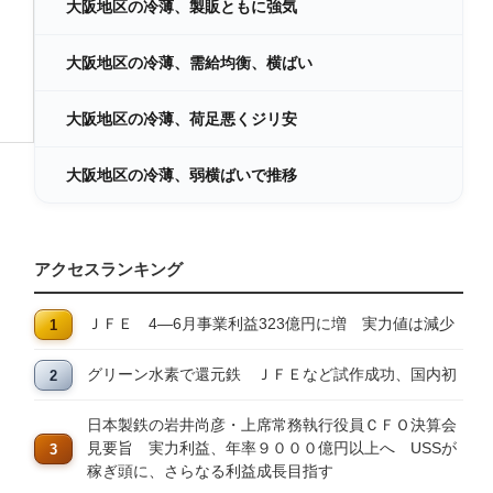
大阪地区の冷薄、製販ともに強気
大阪地区の冷薄、需給均衡、横ばい
大阪地区の冷薄、荷足悪くジリ安
大阪地区の冷薄、弱横ばいで推移
アクセスランキング
ＪＦＥ 4―6月事業利益323億円に増 実力値は減少
グリーン水素で還元鉄 ＪＦＥなど試作成功、国内初
日本製鉄の岩井尚彦・上席常務執行役員ＣＦＯ決算会
見要旨 実力利益、年率９０００億円以上へ USSが
稼ぎ頭に、さらなる利益成長目指す