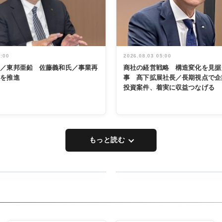
5:00
2026.08.03 05:00
く／東邦亜鉛 佐藤義和氏／事業再
商社の経営戦略 構造変化を見据
革を推進
事 髙下拡展社長／長期視点で企
投資案件、着実に収益つなげる
もっと読む
RECYCLING
タックトレー
ディング 創
立30周年記