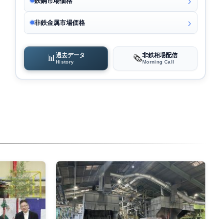
鉄鋼市場価格
非鉄金属市場価格
過去データ
非鉄相場配信
📊
🗞️
History
Morning Call