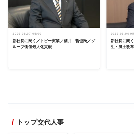
2026.08.07 05:00
2026.08.04 0
新社長に聞く／トピー実業／酒井 哲也氏／グ
新社長に聞
ループ価値最大化貢献
生・風土改
WORKING
STYLE
トップ交代人事
非鉄業界で
働く／女性