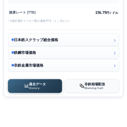
156.79
換算レート (TTB)
円 / ドル
* 3地区電炉メーカー購入価格平均（トン当たり）
日本鉄スクラップ総合価格
鉄鋼市場価格
非鉄金属市場価格
過去データ
非鉄相場配信
📊
🗞️
History
Morning Call