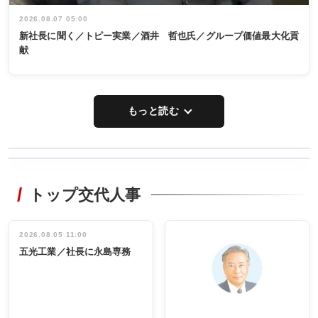
2026.08.07 05:00
新社長に聞く／トピー実業／酒井 哲也氏／グループ価値最大化貢
献
もっと読む
WORKING
RECYCLING
STYLE
トップ交代人事
タックトレー
非鉄業界で
ディング 創
働く／女性
立30周年記念
管理職編
祝う 業界関
インタビュ
2026.08.05 11:00
INTERVIEW
INTERVIEW
係者ら220人
ー／社内ア
五光工業／社長に永島専務
出席
イデア発掘
し形に