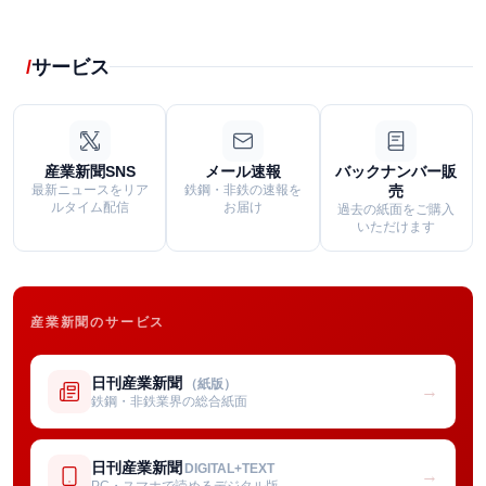
サービス
産業新聞SNS
メール速報
バックナンバー販
最新ニュースをリア
鉄鋼・非鉄の速報を
売
ルタイム配信
お届け
過去の紙面をご購入
いただけます
産業新聞のサービス
日刊産業新聞
（紙版）
→
鉄鋼・非鉄業界の総合紙面
日刊産業新聞
DIGITAL+TEXT
→
PC・スマホで読めるデジタル版