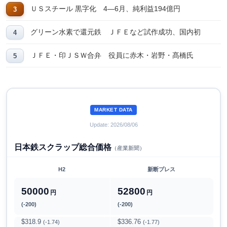
ＵＳスチール 黒字化 4―6月、純利益194億円
グリーン水素で還元鉄 ＪＦＥなど試作成功、国内初
ＪＦＥ・印ＪＳＷ合弁 役員に赤木・岩野・髙橋氏
MARKET DATA
Update: 2026/08/06
日本鉄スクラップ総合価格
（産業新聞）
H2
新断プレス
50000
52800
円
円
(-200)
(-200)
$318.9
$336.76
(-1.74)
(-1.77)