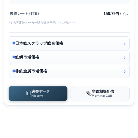
156.79
換算レート (TTB)
円 / ドル
* 3地区電炉メーカー購入価格平均（トン当たり）
日本鉄スクラップ総合価格
鉄鋼市場価格
非鉄金属市場価格
過去データ
非鉄相場配信
📊
🗞️
History
Morning Call