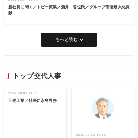
新社長に聞く／トピー実業／酒井 哲也氏／グループ価値最大化貢
献
もっと読む
WORKING
RECYCLING
STYLE
トップ交代人事
タックトレー
非鉄業界で
ディング 創
働く／女性
立30周年記念
管理職編
祝う 業界関
インタビュ
2026.08.05 11:00
INTERVIEW
INTERVIEW
係者ら220人
ー／社内ア
五光工業／社長に永島専務
出席
イデア発掘
し形に
2026.08.04 15:14