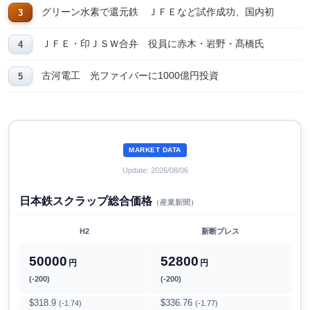
グリーン水素で還元鉄 ＪＦＥなど試作成功、国内初
ＪＦＥ・印ＪＳＷ合弁 役員に赤木・岩野・髙橋氏
古河電工 光ファイバーに1000億円投資
MARKET DATA
Update: 2026/08/06
日本鉄スクラップ総合価格
（産業新聞）
H2
新断プレス
50000
52800
円
円
(-200)
(-200)
$318.9
$336.76
(-1.74)
(-1.77)