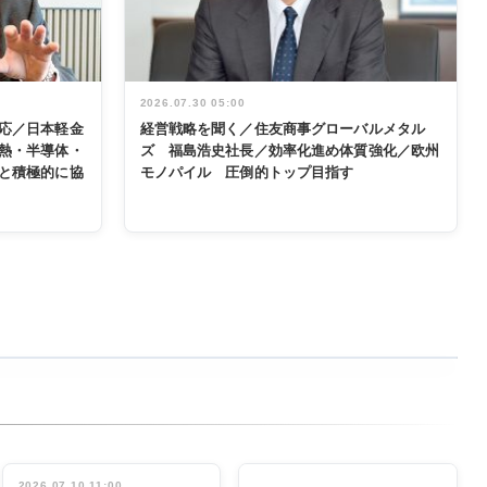
2026.07.30 05:00
応／日本軽金
経営戦略を聞く／住友商事グローバルメタル
熱・半導体・
ズ 福島浩史社長／効率化進め体質強化／欧州
と積極的に協
モノパイル 圧倒的トップ目指す
2026.07.10 11:00