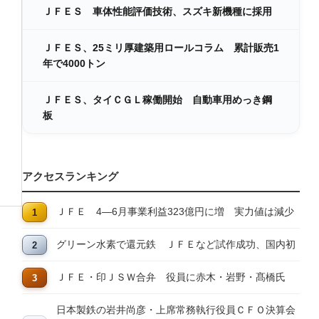
ＪＦＥＳ 車体性能評価技術、スズキ新機種に採用
ＪＦＥＳ、25ミリ厚建築用ロールコラム 累計販売1
年で4000トン
ＪＦＥＳ、タイＣＧＬ稼働開始 自動車用めっき鋼
板
アクセスランキング
ＪＦＥ 4―6月事業利益323億円に増 実力値は減少
グリーン水素で還元鉄 ＪＦＥなど試作成功、国内初
ＪＦＥ・印ＪＳＷ合弁 役員に赤木・岩野・髙橋氏
日本製鉄の岩井尚彦・上席常務執行役員ＣＦＯ決算会