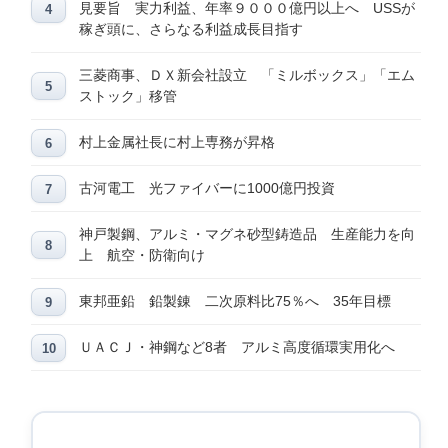
見要旨 実力利益、年率９０００億円以上へ USSが
稼ぎ頭に、さらなる利益成長目指す
三菱商事、ＤＸ新会社設立 「ミルボックス」「エム
ストック」移管
村上金属社長に村上専務が昇格
古河電工 光ファイバーに1000億円投資
神戸製鋼、アルミ・マグネ砂型鋳造品 生産能力を向
上 航空・防衛向け
東邦亜鉛 鉛製錬 二次原料比75％へ 35年目標
ＵＡＣＪ・神鋼など8者 アルミ高度循環実用化へ