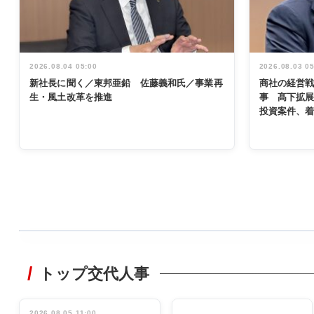
2026.08.04 05:00
2026.08.03 0
新社長に聞く／東邦亜鉛 佐藤義和氏／事業再
商社の経営
生・風土改革を推進
事 髙下拡
投資案件、
WORKING
STYLE
トップ交代人事
非鉄業界で
働く／女性
管理職編
2026.08.05 11:00