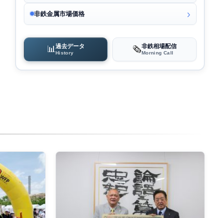
非鉄金属市場価格
過去データ
非鉄相場配信
📊
🗞️
History
Morning Call