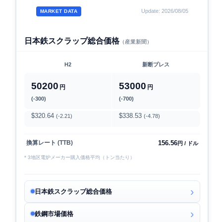
Update: 2026/08/05
MARKET DATA
日本鉄スクラップ総合価格
（産業新聞）
H2
新断プレス
50200
53000
円
円
(-300)
(-700)
$320.64
$338.53
(-2.21)
(-4.78)
156.56
換算レート (TTB)
円 / ドル
* 3地区電炉メーカー購入価格平均（トン当たり）
日本鉄スクラップ総合価格
鉄鋼市場価格