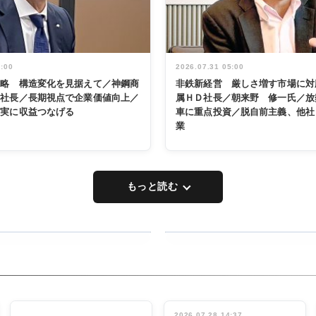
5:00
2026.07.31 05:00
戦略 構造変化を見据えて／神鋼商
非鉄新経営 厳しさ増す市場に対
展社長／長期視点で企業価値向上／
属ＨＤ社長／朝来野 修一氏／放
着実に収益つなげる
車に重点投資／脱自前主義、他社
業
もっと読む
RECYCLING
タックトレー
ディング 創
立30周年記
INTERVIEW
念祝う 業界
2026.07.28 14:37