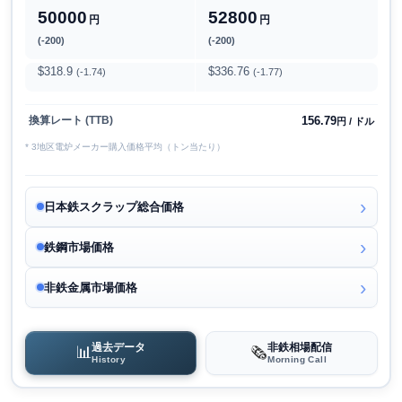
50000
52800
円
円
(-200)
(-200)
$318.9
$336.76
(-1.74)
(-1.77)
156.79
換算レート (TTB)
円 / ドル
* 3地区電炉メーカー購入価格平均（トン当たり）
日本鉄スクラップ総合価格
鉄鋼市場価格
非鉄金属市場価格
過去データ
非鉄相場配信
📊
🗞️
History
Morning Call