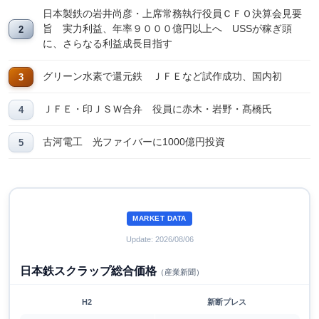
日本製鉄の岩井尚彦・上席常務執行役員ＣＦＯ決算会見要
旨 実力利益、年率９０００億円以上へ USSが稼ぎ頭
に、さらなる利益成長目指す
グリーン水素で還元鉄 ＪＦＥなど試作成功、国内初
ＪＦＥ・印ＪＳＷ合弁 役員に赤木・岩野・髙橋氏
古河電工 光ファイバーに1000億円投資
MARKET DATA
Update: 2026/08/06
日本鉄スクラップ総合価格
（産業新聞）
H2
新断プレス