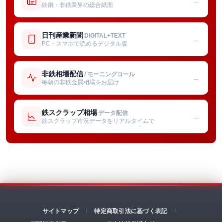
→
鉄鋼・非鉄業界の総合紙面
日刊産業新聞
DIGITAL+TEXT
→
PC・スマホで読めるデジタル版
非鉄相場配信
/ モーニングコール
→
毎朝の非鉄金属相場をお届け
鉄スクラップ相場
データ配信
→
鉄スクラップ市況データをリアルタイムで
サイトマップ
特定商取引法に基づく表記