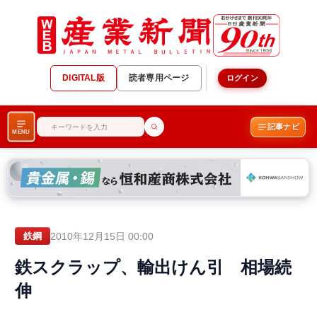
DIGITAL版
読者専用ページ
ログイン
記事ナビ
MENU
2010年12月15日 00:00
鉄鋼
鉄スクラップ、輸出けん引 相場続
伸