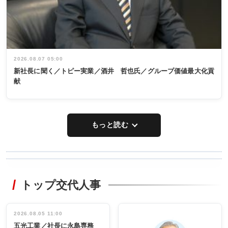
2026.08.07 05:00
新社長に聞く／トピー実業／酒井 哲也氏／グループ価値最大化貢
献
もっと読む
WORKING
RECYCLING
STYLE
トップ交代人事
タックトレー
非鉄業界で
ディング 創
働く／女性
立30周年記念
管理職編
祝う 業界関
インタビュ
2026.08.05 11:00
INTERVIEW
INTERVIEW
係者ら220人
ー／社内ア
五光工業／社長に永島専務