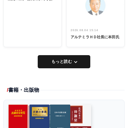
出席
イデア発掘
し形に
2026.08.04 15:14
アルテミラＨＤ社長に本田氏
もっと読む
書籍・出版物