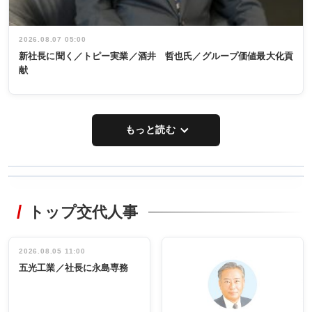
2026.08.07 05:00
新社長に聞く／トピー実業／酒井 哲也氏／グループ価値最大化貢
献
もっと読む
WORKING
RECYCLING
STYLE
トップ交代人事
タックトレー
非鉄業界で
ディング 創
働く／女性
立30周年記念
管理職編
祝う 業界関
インタビュ
2026.08.05 11:00
INTERVIEW
INTERVIEW
係者ら220人
ー／社内ア
五光工業／社長に永島専務
出席
イデア発掘
し形に