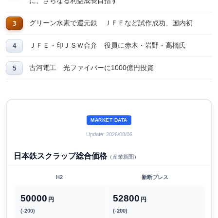
に、さらなる利益成長目指す
グリーン水素で還元鉄 ＪＦＥなど試作成功、国内初
ＪＦＥ・印ＪＳＷ合弁 役員に赤木・岩野・髙橋氏
古河電工 光ファイバーに1000億円投資
MARKET DATA
Update: 2026/08/06
日本鉄スクラップ総合価格
（産業新聞）
H2
新断プレス
50000
52800
円
円
(-200)
(-200)