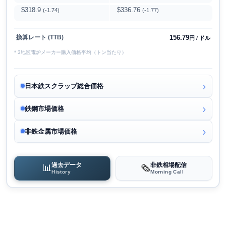
$318.9
$336.76
(-1.74)
(-1.77)
156.79
換算レート (TTB)
円 / ドル
* 3地区電炉メーカー購入価格平均（トン当たり）
日本鉄スクラップ総合価格
鉄鋼市場価格
非鉄金属市場価格
過去データ
非鉄相場配信
📊
🗞️
History
Morning Call