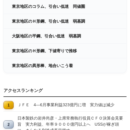
東京地区のコラム、引合い低迷 同値圏
東京地区のＨ形鋼、引合い低迷 弱基調
大阪地区の平鋼、引合い低迷 弱基調
東京地区のＨ形鋼、下値寄りで推移
東京地区の異形棒、地合いこう着
アクセスランキング
ＪＦＥ 4―6月事業利益323億円に増 実力値は減少
日本製鉄の岩井尚彦・上席常務執行役員ＣＦＯ決算会見要
旨 実力利益、年率９０００億円以上へ USSが稼ぎ頭