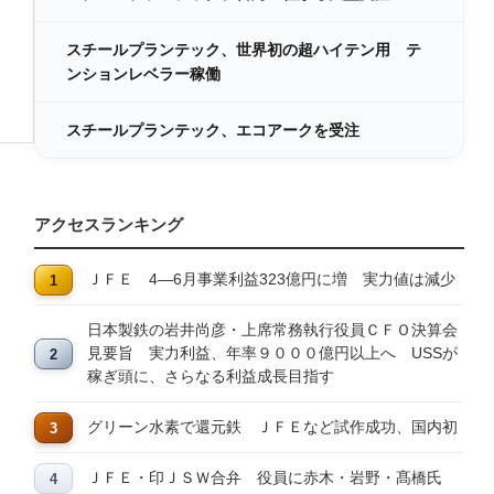
スチールプランテック、世界初の超ハイテン用 テ
ンションレベラー稼働
スチールプランテック、エコアークを受注
アクセスランキング
ＪＦＥ 4―6月事業利益323億円に増 実力値は減少
日本製鉄の岩井尚彦・上席常務執行役員ＣＦＯ決算会
見要旨 実力利益、年率９０００億円以上へ USSが
稼ぎ頭に、さらなる利益成長目指す
グリーン水素で還元鉄 ＪＦＥなど試作成功、国内初
ＪＦＥ・印ＪＳＷ合弁 役員に赤木・岩野・髙橋氏