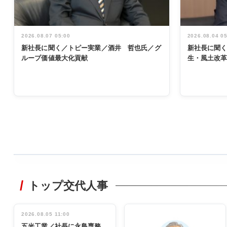
2026.08.07 05:00
2026.08.04 0
新社長に聞く／トピー実業／酒井 哲也氏／グ
新社長に聞
ループ価値最大化貢献
生・風土改
WORKING
STYLE
トップ交代人事
非鉄業界で
働く／女性
管理職編
2026.08.05 11:00
INTERVIEW
インタビュ
五光工業／社長に永島専務