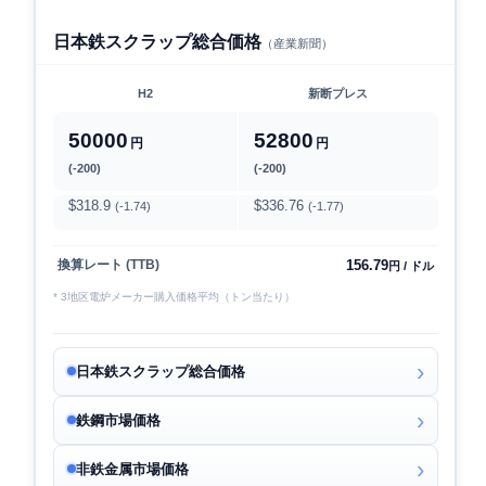
日本鉄スクラップ総合価格
（産業新聞）
H2
新断プレス
50000
52800
円
円
(-200)
(-200)
$318.9
$336.76
(-1.74)
(-1.77)
156.79
換算レート (TTB)
円 / ドル
* 3地区電炉メーカー購入価格平均（トン当たり）
日本鉄スクラップ総合価格
鉄鋼市場価格
非鉄金属市場価格