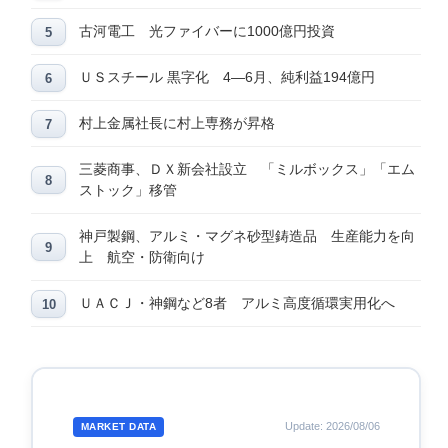
古河電工 光ファイバーに1000億円投資
ＵＳスチール 黒字化 4―6月、純利益194億円
村上金属社長に村上専務が昇格
三菱商事、ＤＸ新会社設立 「ミルボックス」「エム
ストック」移管
神戸製鋼、アルミ・マグネ砂型鋳造品 生産能力を向
上 航空・防衛向け
ＵＡＣＪ・神鋼など8者 アルミ高度循環実用化へ
Update: 2026/08/06
MARKET DATA