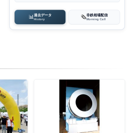
過去データ
非鉄相場配信
📊
🗞️
History
Morning Call