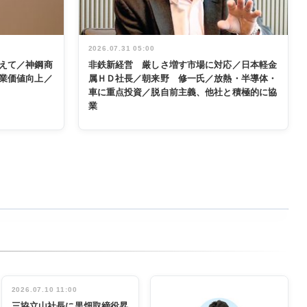
2026.07.31 05:00
えて／神鋼商
非鉄新経営 厳しさ増す市場に対応／日本軽金
業価値向上／
属ＨＤ社長／朝来野 修一氏／放熱・半導体・
車に重点投資／脱自前主義、他社と積極的に協
業
2026.07.10 11:00
三協立山社長に黒畑取締役昇