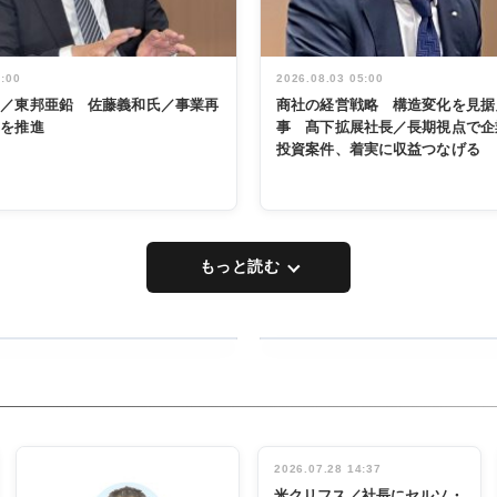
5:00
2026.08.03 05:00
く／東邦亜鉛 佐藤義和氏／事業再
商社の経営戦略 構造変化を見据
革を推進
事 髙下拡展社長／長期視点で企
投資案件、着実に収益つなげる
もっと読む
RECYCLING
タックトレー
ディング 創
立30周年記
INTERVIEW
念祝う 業界
2026.07.28 14:37
関係者ら220
米クリフス／社長にセルソ・