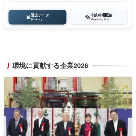
過去データ
非鉄相場配信
📊
🗞️
History
Morning Call
環境に貢献する企業2026