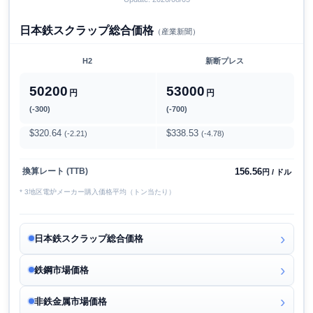
日本鉄スクラップ総合価格
（産業新聞）
H2
新断プレス
50200
53000
円
円
(-300)
(-700)
$320.64
$338.53
(-2.21)
(-4.78)
156.56
換算レート (TTB)
円 / ドル
* 3地区電炉メーカー購入価格平均（トン当たり）
日本鉄スクラップ総合価格
鉄鋼市場価格
非鉄金属市場価格