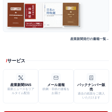
産業新聞発行の書籍一覧
サービス
産業新聞SNS
メール速報
バックナンバー販
最新ニュースをリア
鉄鋼・非鉄の速報を
売
ルタイム配信
お届け
過去の紙面をご購入
いただけます