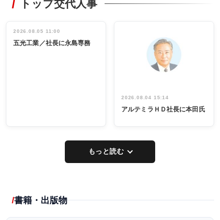
トップ交代人事
タックトレー
非鉄業界で
ディング 創
働く／女性
立30周年記念
管理職編
祝う 業界関
インタビュ
2026.08.05 11:00
INTERVIEW
INTERVIEW
係者ら220人
ー／社内ア
五光工業／社長に永島専務
出席
イデア発掘
し形に
2026.08.04 15:14
アルテミラＨＤ社長に本田氏
もっと読む
書籍・出版物