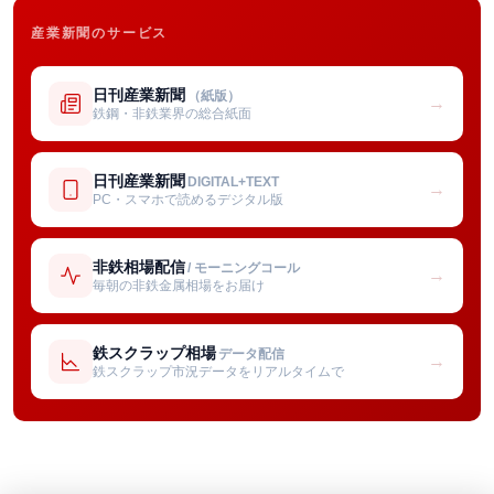
産業新聞のサービス
日刊産業新聞
（紙版）
→
鉄鋼・非鉄業界の総合紙面
日刊産業新聞
DIGITAL+TEXT
→
PC・スマホで読めるデジタル版
非鉄相場配信
/ モーニングコール
→
毎朝の非鉄金属相場をお届け
鉄スクラップ相場
データ配信
→
鉄スクラップ市況データをリアルタイムで