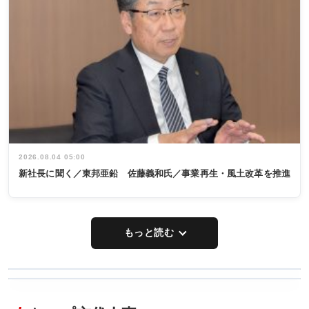
2026.08.04 05:00
新社長に聞く／東邦亜鉛 佐藤義和氏／事業再生・風土改革を推進
もっと読む
WORKING
RECYCLING
STYLE