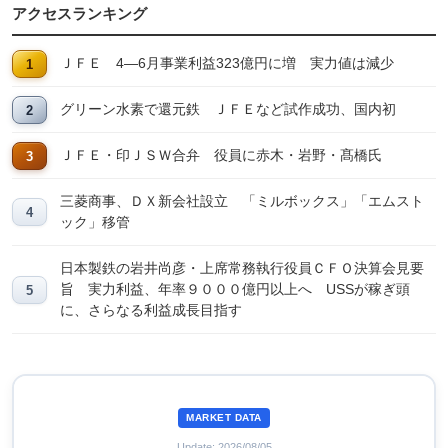
アクセスランキング
ＪＦＥ 4―6月事業利益323億円に増 実力値は減少
グリーン水素で還元鉄 ＪＦＥなど試作成功、国内初
ＪＦＥ・印ＪＳＷ合弁 役員に赤木・岩野・髙橋氏
三菱商事、ＤＸ新会社設立 「ミルボックス」「エムスト
ック」移管
日本製鉄の岩井尚彦・上席常務執行役員ＣＦＯ決算会見要
旨 実力利益、年率９０００億円以上へ USSが稼ぎ頭
に、さらなる利益成長目指す
MARKET DATA
Update: 2026/08/05