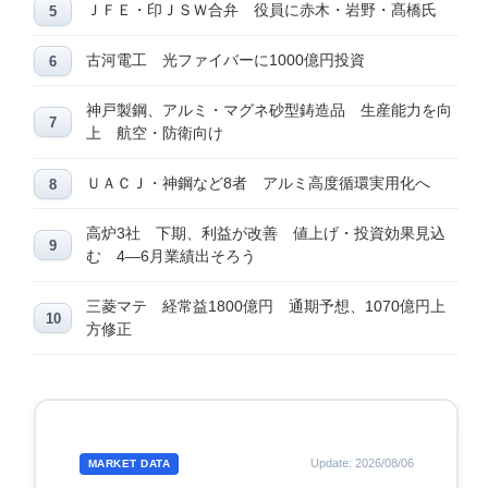
ＪＦＥ・印ＪＳＷ合弁 役員に赤木・岩野・髙橋氏
古河電工 光ファイバーに1000億円投資
神戸製鋼、アルミ・マグネ砂型鋳造品 生産能力を向
上 航空・防衛向け
ＵＡＣＪ・神鋼など8者 アルミ高度循環実用化へ
高炉3社 下期、利益が改善 値上げ・投資効果見込
む 4―6月業績出そろう
三菱マテ 経常益1800億円 通期予想、1070億円上
方修正
Update: 2026/08/06
MARKET DATA