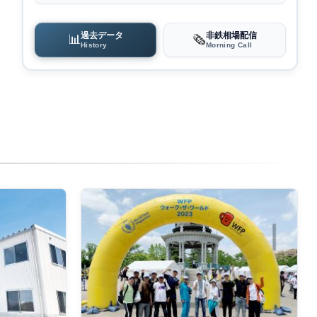
過去データ
非鉄相場配信
📊
🗞️
History
Morning Call