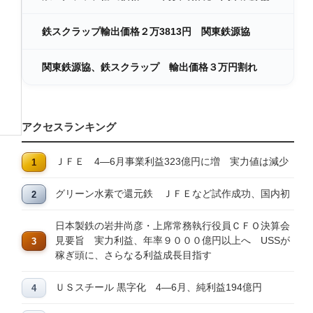
鉄スクラップ輸出価格２万3813円 関東鉄源協
関東鉄源協、鉄スクラップ 輸出価格３万円割れ
アクセスランキング
ＪＦＥ 4―6月事業利益323億円に増 実力値は減少
グリーン水素で還元鉄 ＪＦＥなど試作成功、国内初
日本製鉄の岩井尚彦・上席常務執行役員ＣＦＯ決算会
見要旨 実力利益、年率９０００億円以上へ USSが
稼ぎ頭に、さらなる利益成長目指す
ＵＳスチール 黒字化 4―6月、純利益194億円