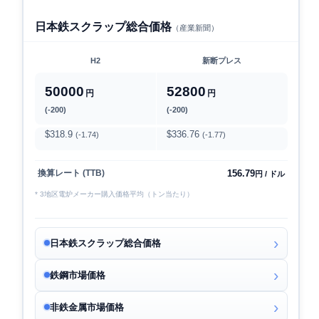
日本鉄スクラップ総合価格
（産業新聞）
H2
新断プレス
50000
52800
円
円
(-200)
(-200)
$318.9
$336.76
(-1.74)
(-1.77)
156.79
換算レート (TTB)
円 / ドル
* 3地区電炉メーカー購入価格平均（トン当たり）
日本鉄スクラップ総合価格
鉄鋼市場価格
非鉄金属市場価格