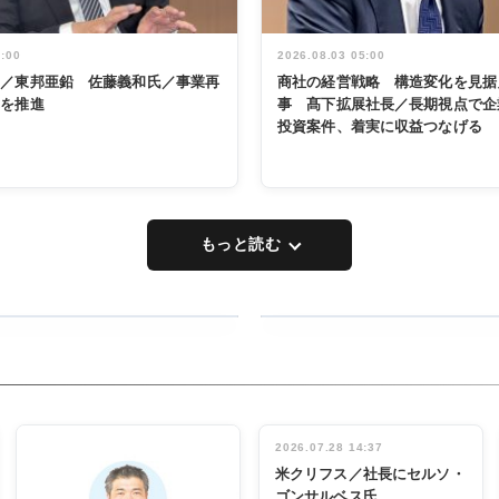
5:00
2026.08.03 05:00
く／東邦亜鉛 佐藤義和氏／事業再
商社の経営戦略 構造変化を見据
革を推進
事 髙下拡展社長／長期視点で企
投資案件、着実に収益つなげる
もっと読む
RECYCLING
タックトレー
ディング 創
立30周年記
INTERVIEW
念祝う 業界
2026.07.28 14:37
関係者ら220
米クリフス／社長にセルソ・
人出席
ゴンサルベス氏