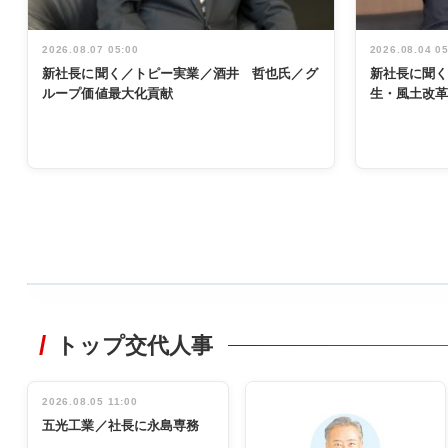
2026.08.07 05:00
2026.08.04 0
新社長に聞く／トピー実業／酒井 哲也氏／グ
新社長に聞
ループ価値最大化貢献
生・風土改
WORKING
STYLE
トップ交代人事
非鉄業界で
働く／女性
管理職編
2026.08.05 11:00
INTERVIEW
インタビュ
五光工業／社長に永島専務
ー／社内ア