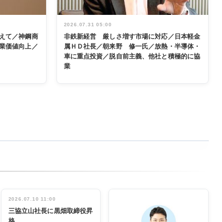
2026.07.31 05:00
えて／神鋼商
非鉄新経営 厳しさ増す市場に対応／日本軽金
業価値向上／
属ＨＤ社長／朝来野 修一氏／放熱・半導体・
車に重点投資／脱自前主義、他社と積極的に協
業
2026.07.10 11:00
三協立山社長に黒畑取締役昇
格