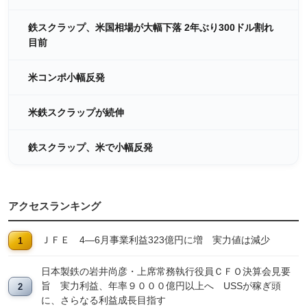
鉄スクラップ、米国相場が大幅下落 2年ぶり300ドル割れ
目前
米コンポ小幅反発
米鉄スクラップが続伸
鉄スクラップ、米で小幅反発
アクセスランキング
ＪＦＥ 4―6月事業利益323億円に増 実力値は減少
日本製鉄の岩井尚彦・上席常務執行役員ＣＦＯ決算会見要
旨 実力利益、年率９０００億円以上へ USSが稼ぎ頭
に、さらなる利益成長目指す