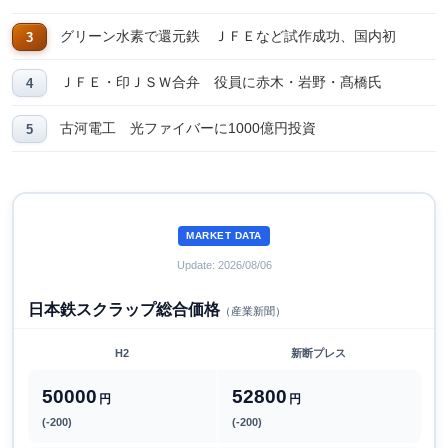
グリーン水素で還元鉄 ＪＦＥなど試作成功、国内初
ＪＦＥ・印ＪＳＷ合弁 役員に赤木・岩野・髙橋氏
古河電工 光ファイバーに1000億円投資
MARKET DATA
Update: 2026/08/06
日本鉄スクラップ総合価格
（産業新聞）
H2
新断プレス
50000
52800
円
円
(-200)
(-200)