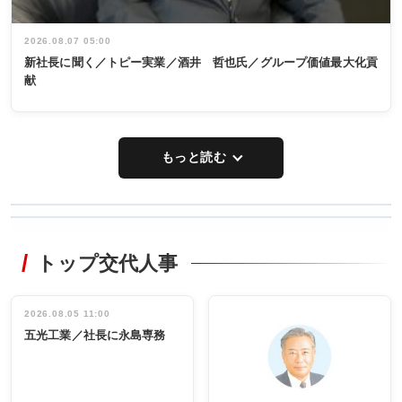
2026.08.07 05:00
新社長に聞く／トピー実業／酒井 哲也氏／グループ価値最大化貢
献
もっと読む
WORKING
RECYCLING
STYLE
トップ交代人事
タックトレー
非鉄業界で
ディング 創
働く／女性
立30周年記念
管理職編
祝う 業界関
インタビュ
2026.08.05 11:00
INTERVIEW
INTERVIEW
係者ら220人
ー／社内ア
五光工業／社長に永島専務
出席
イデア発掘
し形に