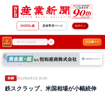
DIGITAL版
読者専用ページ
ログイン
記事ナビ
MENU
2012年8月1日 00:00
鉄鋼
鉄スクラップ、米国相場が小幅続伸