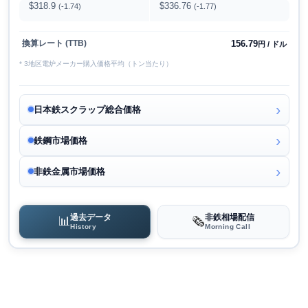
$318.9
$336.76
(-1.74)
(-1.77)
156.79
換算レート (TTB)
円 / ドル
* 3地区電炉メーカー購入価格平均（トン当たり）
日本鉄スクラップ総合価格
鉄鋼市場価格
非鉄金属市場価格
過去データ
非鉄相場配信
📊
🗞️
History
Morning Call