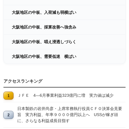
大阪地区の中板、入荷減も弱横ばい
大阪地区の中板、採算改善へ強含み
大阪地区の中板、唱え浸透しづらく
大阪地区の中板、需要低迷 横ばい
アクセスランキング
ＪＦＥ 4―6月事業利益323億円に増 実力値は減少
日本製鉄の岩井尚彦・上席常務執行役員ＣＦＯ決算会見要
旨 実力利益、年率９０００億円以上へ USSが稼ぎ頭
に、さらなる利益成長目指す