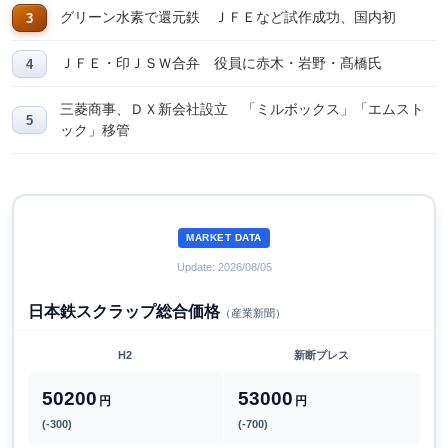
グリーン水素で還元鉄 ＪＦＥなど試作成功、国内初
ＪＦＥ・印ＪＳＷ合弁 役員に赤木・岩野・髙橋氏
三菱商事、ＤＸ新会社設立 「ミルボックス」「エムスト
ック」移管
MARKET DATA
Update: 2026/08/05
日本鉄スクラップ総合価格
（産業新聞）
H2
新断プレス
50200
53000
円
円
(-300)
(-700)