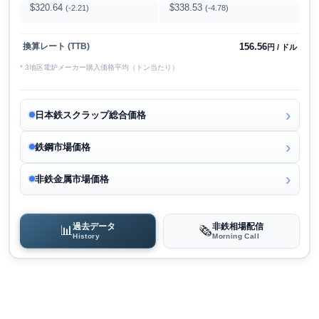
$320.64
$338.53
(-2.21)
(-4.78)
156.56
換算レート (TTB)
円 / ドル
* 3地区電炉メーカー購入価格平均（トン当たり）
日本鉄スクラップ総合価格
鉄鋼市場価格
非鉄金属市場価格
過去データ
非鉄相場配信
📊
🗞️
History
Morning Call