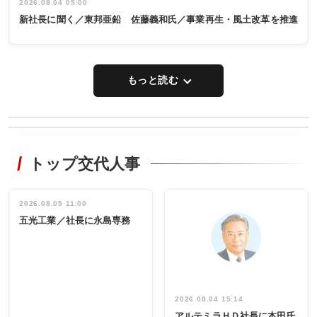
2026.08.04 05:00
新社長に聞く／東邦亜鉛 佐藤義和氏／事業再生・風土改革を推進
もっと読む
WORKING
RECYCLING
STYLE
トップ交代人事
タックトレー
非鉄業界で
ディング 創
働く／女性
立30周年記念
管理職編
祝う 業界関
インタビュ
2026.08.05 11:00
INTERVIEW
INTERVIEW
係者ら220人
ー／社内ア
五光工業／社長に永島専務
出席
イデア発掘
し形に
2026.08.04 15:14
アルテミラＨＤ社長に本田氏