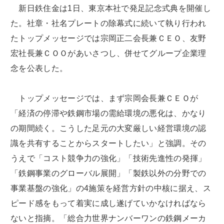
新日鉄住金は1日、東京本社で発足記念式典を開催し
た。社章・社名プレートの除幕式に続いて執り行われ
たトップメッセージでは宗岡正二会長兼ＣＥＯ、友野
宏社長兼ＣＯＯがあいさつし、併せてグループ企業理
念を公表した。
トップメッセージでは、まず宗岡会長兼ＣＥＯが
「経済の停滞や鉄鋼市場の需給環境の悪化は、かなり
の期間続く。こうした足元の大変厳しい経営環境の認
識を共有することからスタートしたい」と強調。その
うえで「コスト競争力の強化」「技術先進性の発揮」
「鉄鋼事業のグローバル展開」「製鉄以外の分野での
事業基盤の強化」の4施策を経営方針の中核に据え、ス
ピード感をもって着実に成し遂げていかなければなら
ないと指摘。「総合力世界ナンバーワンの鉄鋼メーカ