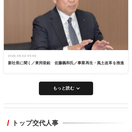
2026.08.04 05:00
新社長に聞く／東邦亜鉛 佐藤義和氏／事業再生・風土改革を推進
もっと読む
WORKING
RECYCLING
STYLE
トップ交代人事
タックトレー
非鉄業界で
ディング 創
働く／女性