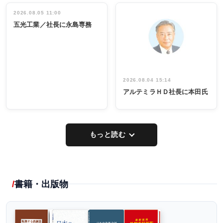
立30周年記念
管理職編
祝う 業界関
インタビュ
2026.08.05 11:00
INTERVIEW
INTERVIEW
係者ら220人
ー／社内ア
五光工業／社長に永島専務
出席
イデア発掘
し形に
2026.08.04 15:14
アルテミラＨＤ社長に本田氏
もっと読む
書籍・出版物