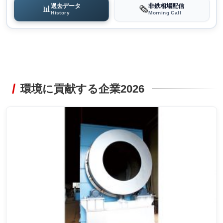
過去データ
非鉄相場配信
📊
🗞️
History
Morning Call
環境に貢献する企業2026