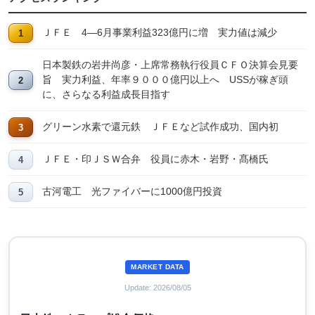
ＪＦＥ 4―6月事業利益323億円に増 実力値は減少
日本製鉄の岩井尚彦・上席常務執行役員ＣＦＯ決算会見要
旨 実力利益、年率９０００億円以上へ USSが稼ぎ頭
に、さらなる利益成長目指す
グリーン水素で還元鉄 ＪＦＥなど試作成功、国内初
ＪＦＥ・印ＪＳＷ合弁 役員に赤木・岩野・髙橋氏
古河電工 光ファイバーに1000億円投資
MARKET DATA
Update: 2026/08/05