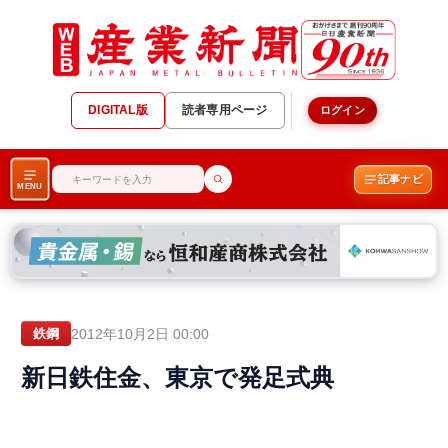
DIGITAL版
読者専用ページ
ログイン
記事ナビ
MENU
2012年10月2日 00:00
鉄鋼
新日鉄住金、東京で発足式典