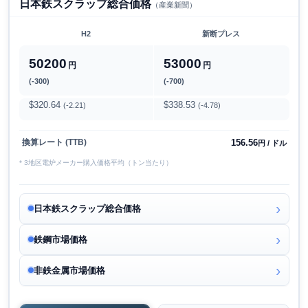
日本鉄スクラップ総合価格
（産業新聞）
H2
新断プレス
50200
53000
円
円
(-300)
(-700)
$320.64
$338.53
(-2.21)
(-4.78)
156.56
換算レート (TTB)
円 / ドル
* 3地区電炉メーカー購入価格平均（トン当たり）
日本鉄スクラップ総合価格
鉄鋼市場価格
非鉄金属市場価格