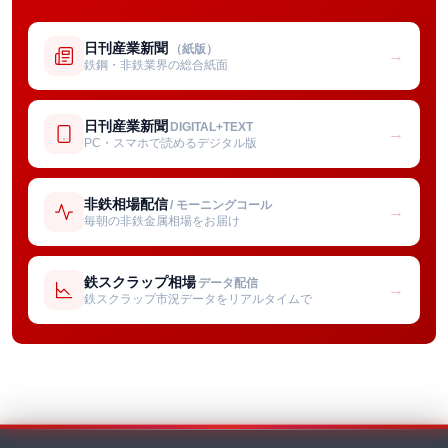
日刊産業新聞
（紙版）
→
鉄鋼・非鉄業界の総合紙面
日刊産業新聞
DIGITAL+TEXT
→
PC・スマホで読めるデジタル版
非鉄相場配信
/ モーニングコール
→
毎朝の非鉄金属相場をお届け
鉄スクラップ相場
データ配信
→
鉄スクラップ市況データをリアルタイムで