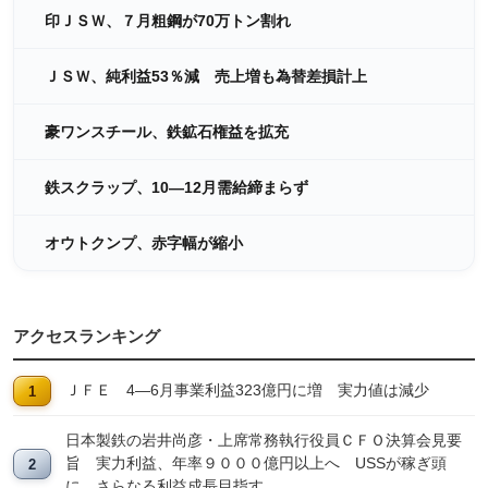
印ＪＳＷ、７月粗鋼が70万トン割れ
ＪＳＷ、純利益53％減 売上増も為替差損計上
豪ワンスチール、鉄鉱石権益を拡充
鉄スクラップ、10―12月需給締まらず
オウトクンプ、赤字幅が縮小
アクセスランキング
ＪＦＥ 4―6月事業利益323億円に増 実力値は減少
日本製鉄の岩井尚彦・上席常務執行役員ＣＦＯ決算会見要
旨 実力利益、年率９０００億円以上へ USSが稼ぎ頭
に、さらなる利益成長目指す