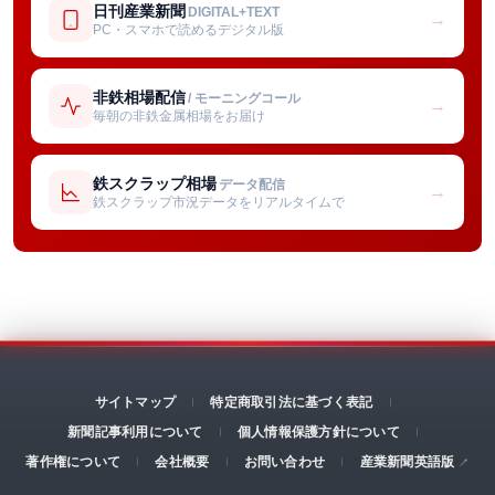
日刊産業新聞
DIGITAL+TEXT
→
PC・スマホで読めるデジタル版
非鉄相場配信
/ モーニングコール
→
毎朝の非鉄金属相場をお届け
鉄スクラップ相場
データ配信
→
鉄スクラップ市況データをリアルタイムで
サイトマップ
特定商取引法に基づく表記
新聞記事利用について
個人情報保護方針について
著作権について
会社概要
お問い合わせ
産業新聞英語版