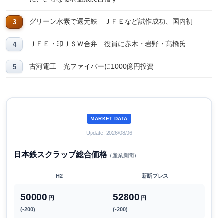
グリーン水素で還元鉄 ＪＦＥなど試作成功、国内初
ＪＦＥ・印ＪＳＷ合弁 役員に赤木・岩野・髙橋氏
古河電工 光ファイバーに1000億円投資
MARKET DATA
Update: 2026/08/06
日本鉄スクラップ総合価格
（産業新聞）
H2
新断プレス
50000
52800
円
円
(-200)
(-200)