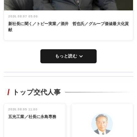
2026.08.07 05:00
新社長に聞く／トピー実業／酒井 哲也氏／グループ価値最大化貢
献
もっと読む
WORKING
RECYCLING
STYLE
トップ交代人事
タックトレー
非鉄業界で
ディング 創
働く／女性
立30周年記念
管理職編
祝う 業界関
インタビュ
2026.08.05 11:00
INTERVIEW
INTERVIEW
係者ら220人
ー／社内ア
五光工業／社長に永島専務
出席
イデア発掘
し形に