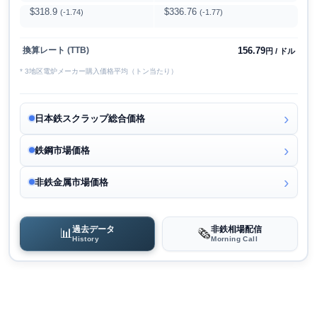
$318.9
$336.76
(-1.74)
(-1.77)
156.79
換算レート (TTB)
円 / ドル
* 3地区電炉メーカー購入価格平均（トン当たり）
日本鉄スクラップ総合価格
鉄鋼市場価格
非鉄金属市場価格
過去データ
非鉄相場配信
📊
🗞️
History
Morning Call