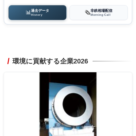
過去データ
非鉄相場配信
📊
🗞️
History
Morning Call
環境に貢献する企業2026