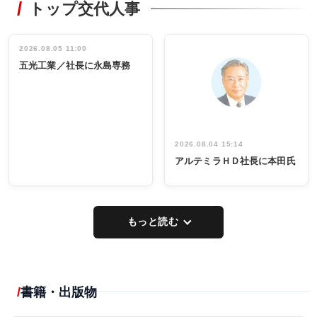
トップ交代人事
タックトレー
非鉄業界で
ディング 創
働く／女性
立30周年記念
管理職編
祝う 業界関
インタビュ
2026.08.05 11:00
INTERVIEW
INTERVIEW
係者ら220人
ー／社内ア
五光工業／社長に永島専務
出席
イデア発掘
し形に
2026.08.04 15:14
アルテミラＨＤ社長に本田氏
もっと読む
書籍・出版物