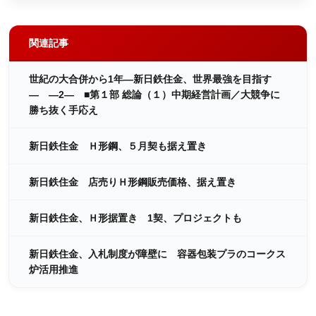
関連記事
世紀の大合併から1年―新日鉄住金、世界最強を目指す
― ―2― ■第１部 総論（１）中期経営計画／大競争に
勝ち抜く手応え
新日鉄住金 Ｈ形鋼、５月契も据え置き
新日鉄住金 店売りＨ形鋼販売価格、据え置き
新日鉄住金、Ｈ形据置き 1契、プロジェクトも
新日鉄住金、入札制度が障壁に 容器包装プラのコークス
炉活用推進