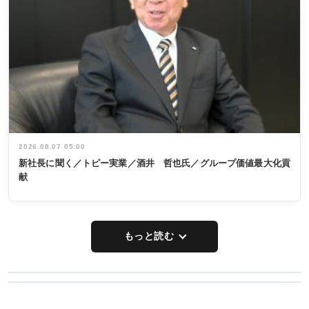
2026.08.07 05:00
新社長に聞く／トピー実業／酒井 哲也氏／グループ価値最大化貢
献
もっと読む
WORKING
RECYCLING
STYLE