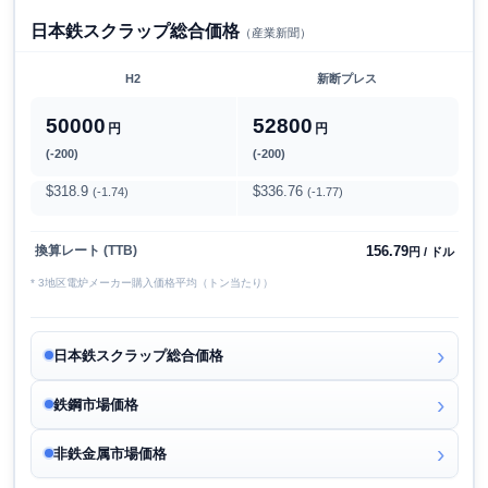
日本鉄スクラップ総合価格
（産業新聞）
H2
新断プレス
50000
52800
円
円
(-200)
(-200)
$318.9
$336.76
(-1.74)
(-1.77)
156.79
換算レート (TTB)
円 / ドル
* 3地区電炉メーカー購入価格平均（トン当たり）
日本鉄スクラップ総合価格
鉄鋼市場価格
非鉄金属市場価格