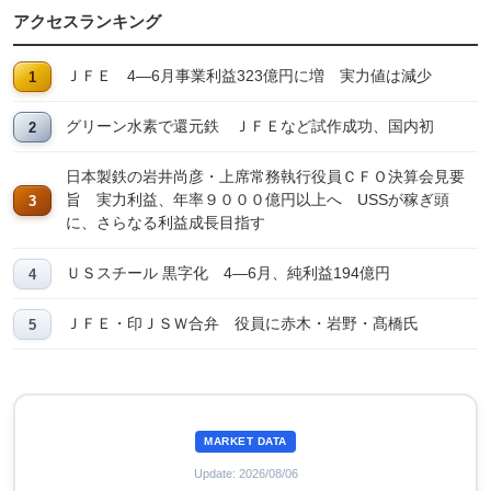
アクセスランキング
ＪＦＥ 4―6月事業利益323億円に増 実力値は減少
グリーン水素で還元鉄 ＪＦＥなど試作成功、国内初
日本製鉄の岩井尚彦・上席常務執行役員ＣＦＯ決算会見要
旨 実力利益、年率９０００億円以上へ USSが稼ぎ頭
に、さらなる利益成長目指す
ＵＳスチール 黒字化 4―6月、純利益194億円
ＪＦＥ・印ＪＳＷ合弁 役員に赤木・岩野・髙橋氏
MARKET DATA
Update: 2026/08/06