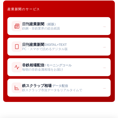
産業新聞のサービス
日刊産業新聞
（紙版）
→
鉄鋼・非鉄業界の総合紙面
日刊産業新聞
DIGITAL+TEXT
→
PC・スマホで読めるデジタル版
非鉄相場配信
/ モーニングコール
→
毎朝の非鉄金属相場をお届け
鉄スクラップ相場
データ配信
→
鉄スクラップ市況データをリアルタイムで