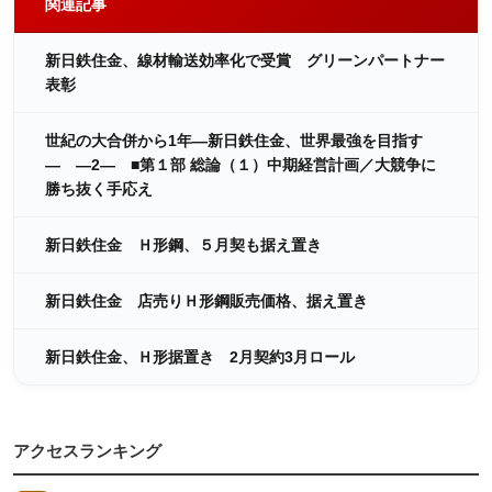
関連記事
新日鉄住金、線材輸送効率化で受賞 グリーンパートナー
表彰
世紀の大合併から1年―新日鉄住金、世界最強を目指す
― ―2― ■第１部 総論（１）中期経営計画／大競争に
勝ち抜く手応え
新日鉄住金 Ｈ形鋼、５月契も据え置き
新日鉄住金 店売りＨ形鋼販売価格、据え置き
新日鉄住金、Ｈ形据置き 2月契約3月ロール
アクセスランキング