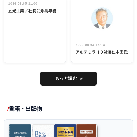
祝う 業界関
インタビュ
2026.08.05 11:00
INTERVIEW
INTERVIEW
係者ら220人
ー／社内ア
五光工業／社長に永島専務
出席
イデア発掘
し形に
2026.08.04 15:14
アルテミラＨＤ社長に本田氏
もっと読む
書籍・出版物