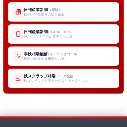
日刊産業新聞
（紙版）
→
鉄鋼・非鉄業界の総合紙面
日刊産業新聞
DIGITAL+TEXT
→
PC・スマホで読めるデジタル版
非鉄相場配信
/ モーニングコール
→
毎朝の非鉄金属相場をお届け
鉄スクラップ相場
データ配信
→
鉄スクラップ市況データをリアルタイムで