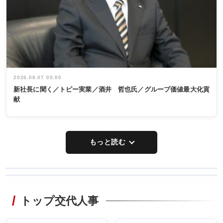
2026.08.07 05:00
新社長に聞く／トピー実業／酒井 哲也氏／グループ価値最大化貢
献
もっと読む
WORKING
RECYCLING
STYLE
トップ交代人事
タックトレー
非鉄業界で
ディング 創
働く／女性
立30周年記念
管理職編