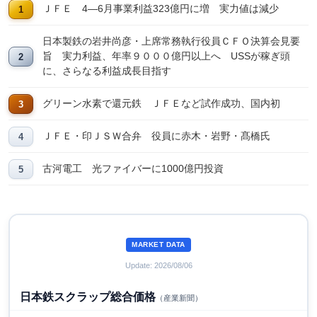
ＪＦＥ 4―6月事業利益323億円に増 実力値は減少
日本製鉄の岩井尚彦・上席常務執行役員ＣＦＯ決算会見要
旨 実力利益、年率９０００億円以上へ USSが稼ぎ頭
に、さらなる利益成長目指す
グリーン水素で還元鉄 ＪＦＥなど試作成功、国内初
ＪＦＥ・印ＪＳＷ合弁 役員に赤木・岩野・髙橋氏
古河電工 光ファイバーに1000億円投資
MARKET DATA
Update: 2026/08/06
日本鉄スクラップ総合価格
（産業新聞）