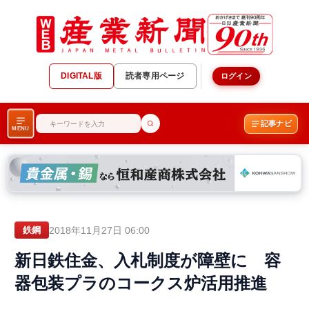
DIGITAL版
読者専用ページ
ログイン
記事ナビ
MENU
2018年11月27日 06:00
鉄鋼
新日鉄住金、入札制度が障壁に 容
器包装プラのコークス炉活用推進