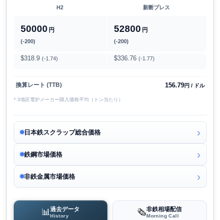
H2
新断プレス
50000
52800
円
円
(-200)
(-200)
$318.9
$336.76
(-1.74)
(-1.77)
156.79
換算レート (TTB)
円 / ドル
* 3地区電炉メーカー購入価格平均（トン当たり）
日本鉄スクラップ総合価格
鉄鋼市場価格
非鉄金属市場価格
過去データ
非鉄相場配信
📊
🗞️
History
Morning Call