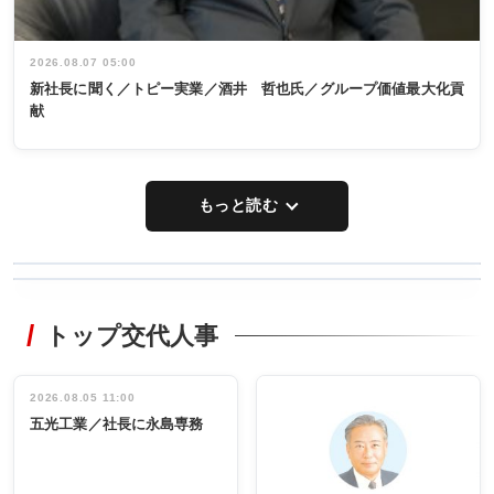
2026.08.07 05:00
新社長に聞く／トピー実業／酒井 哲也氏／グループ価値最大化貢
献
もっと読む
WORKING
RECYCLING
STYLE
トップ交代人事
タックトレー
非鉄業界で
ディング 創
働く／女性
立30周年記念
管理職編
祝う 業界関
インタビュ
2026.08.05 11:00
INTERVIEW
INTERVIEW
係者ら220人
ー／社内ア
五光工業／社長に永島専務
出席
イデア発掘
し形に