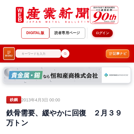
DIGITAL版
読者専用ページ
ログイン
記事ナビ
MENU
2013年4月3日 00:00
鉄鋼
鉄骨需要、緩やかに回復 ２月３９
万トン