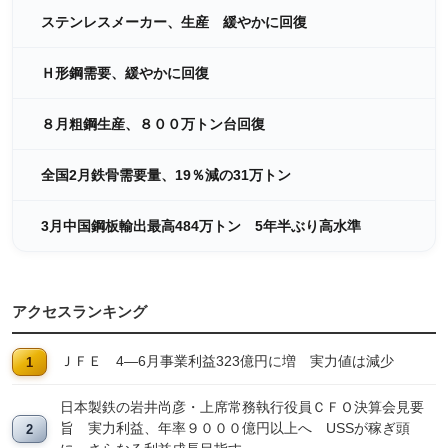
ステンレスメーカー、生産 緩やかに回復
Ｈ形鋼需要、緩やかに回復
８月粗鋼生産、８００万トン台回復
全国2月鉄骨需要量、19％減の31万トン
3月中国鋼板輸出最高484万トン 5年半ぶり高水準
アクセスランキング
ＪＦＥ 4―6月事業利益323億円に増 実力値は減少
日本製鉄の岩井尚彦・上席常務執行役員ＣＦＯ決算会見要
旨 実力利益、年率９０００億円以上へ USSが稼ぎ頭