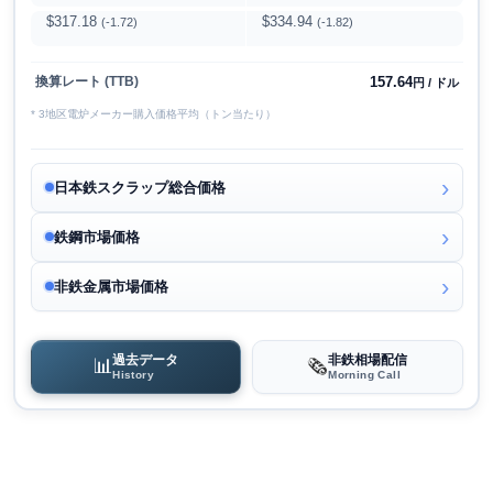
$317.18
$334.94
(-1.72)
(-1.82)
157.64
換算レート (TTB)
円 / ドル
* 3地区電炉メーカー購入価格平均（トン当たり）
日本鉄スクラップ総合価格
鉄鋼市場価格
非鉄金属市場価格
過去データ
非鉄相場配信
📊
🗞️
History
Morning Call