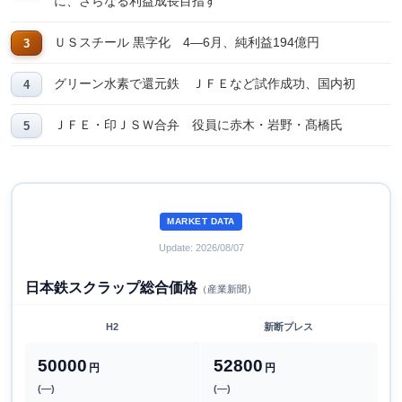
に、さらなる利益成長目指す
ＵＳスチール 黒字化 4―6月、純利益194億円
グリーン水素で還元鉄 ＪＦＥなど試作成功、国内初
ＪＦＥ・印ＪＳＷ合弁 役員に赤木・岩野・髙橋氏
MARKET DATA
Update: 2026/08/07
日本鉄スクラップ総合価格
（産業新聞）
H2
新断プレス
50000
52800
円
円
(―)
(―)