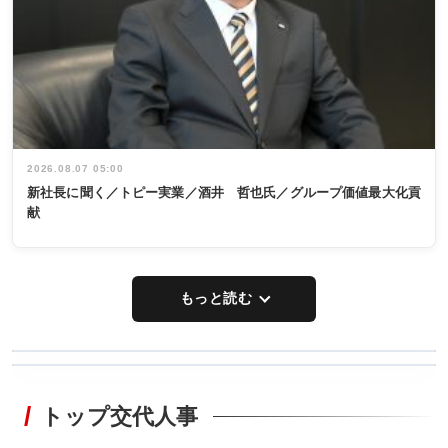
2026.08.07 05:00
新社長に聞く／トピー実業／酒井 哲也氏／グループ価値最大化貢
献
もっと読む
WORKING
RECYCLING
STYLE
トップ交代人事
タックトレー
非鉄業界で
ディング 創
働く／女性