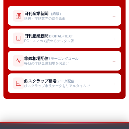
日刊産業新聞
（紙版）
→
鉄鋼・非鉄業界の総合紙面
日刊産業新聞
DIGITAL+TEXT
→
PC・スマホで読めるデジタル版
非鉄相場配信
/ モーニングコール
→
毎朝の非鉄金属相場をお届け
鉄スクラップ相場
データ配信
→
鉄スクラップ市況データをリアルタイムで