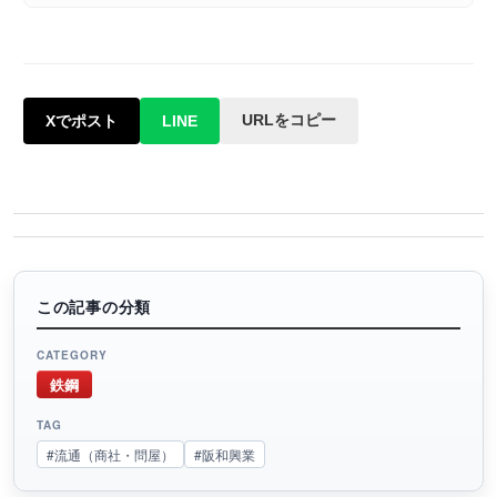
URLをコピー
Xでポスト
LINE
この記事の分類
CATEGORY
鉄鋼
TAG
#流通（商社・問屋）
#阪和興業