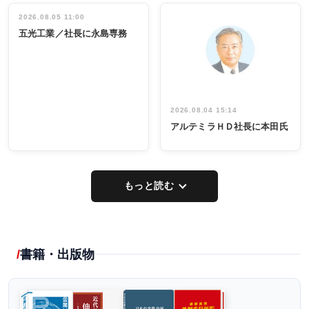
立30周年記念
管理職編
祝う 業界関
インタビュ
2026.08.05 11:00
INTERVIEW
INTERVIEW
係者ら220人
ー／社内ア
五光工業／社長に永島専務
出席
イデア発掘
し形に
2026.08.04 15:14
アルテミラＨＤ社長に本田氏
もっと読む
書籍・出版物