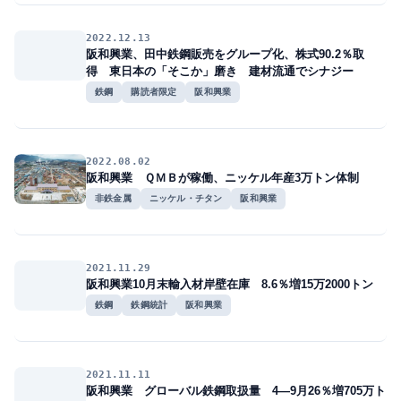
2022.12.13
阪和興業、田中鉄鋼販売をグループ化、株式90.2％取
得 東日本の「そこか」磨き 建材流通でシナジー
鉄鋼
購読者限定
阪和興業
2022.08.02
阪和興業 ＱＭＢが稼働、ニッケル年産3万トン体制
非鉄金属
ニッケル・チタン
阪和興業
2021.11.29
阪和興業10月末輸入材岸壁在庫 8.6％増15万2000トン
鉄鋼
鉄鋼統計
阪和興業
2021.11.11
阪和興業 グローバル鉄鋼取扱量 4―9月26％増705万ト