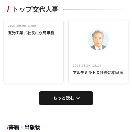
RECYCLING
STYLE
トップ交代人事
タックトレー
非鉄業界で
ディング 創
働く／女性
立30周年記念
管理職編
祝う 業界関
インタビュ
2026.08.05 11:00
INTERVIEW
INTERVIEW
係者ら220人
ー／社内ア
五光工業／社長に永島専務
出席
イデア発掘
し形に
2026.08.04 15:14
アルテミラＨＤ社長に本田氏
もっと読む
書籍・出版物