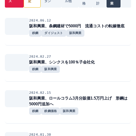
ス
定
タン
ル他
格
計
業
2024.06.12
阪和興業、条鋼建材で5000円 流通コストの転嫁徹底
鉄鋼
ダイジェスト
阪和興業
2024.02.27
阪和興業、シンクスを100％子会社化
鉄鋼
阪和興業
2024.02.15
阪和興業、ロールコラム3月分販価1.5万円上げ 形鋼は
5000円追加へ
鉄鋼
鉄鋼価格
阪和興業
2024.01.30