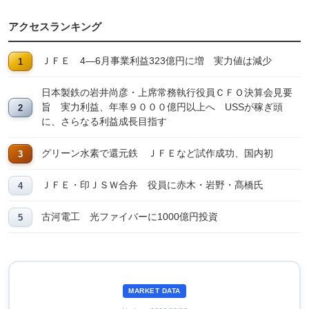
アクセスランキング
ＪＦＥ 4―6月事業利益323億円に増 実力値は減少
日本製鉄の岩井尚彦・上席常務執行役員ＣＦＯ決算会見要
旨 実力利益、年率９０００億円以上へ USSが稼ぎ頭
に、さらなる利益成長目指す
グリーン水素で還元鉄 ＪＦＥなど試作成功、国内初
ＪＦＥ・印ＪＳＷ合弁 役員に赤木・岩野・髙橋氏
古河電工 光ファイバーに1000億円投資
MARKET DATA