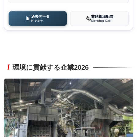
過去データ
非鉄相場配信
📊
🗞️
History
Morning Call
環境に貢献する企業2026