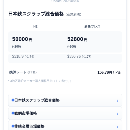
Update: 2026/08/06
日本鉄スクラップ総合価格
（産業新聞）
H2
新断プレス
50000
52800
円
円
(-200)
(-200)
$318.9
$336.76
(-1.74)
(-1.77)
156.79
換算レート (TTB)
円 / ドル
* 3地区電炉メーカー購入価格平均（トン当たり）
日本鉄スクラップ総合価格
鉄鋼市場価格
非鉄金属市場価格