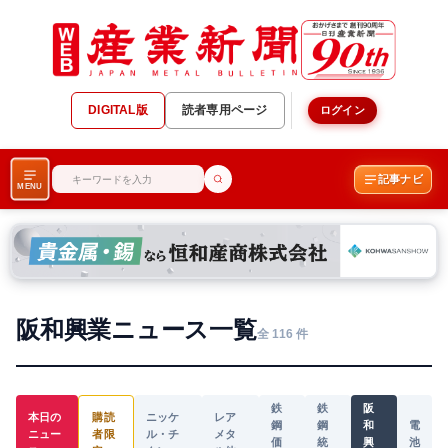
DIGITAL版
読者専用ページ
ログイン
記事ナビ
MENU
阪和興業ニュース一覧
全 116 件
鉄
鉄
阪
本日の
購読
ニッケ
レア
鋼
鋼
和
電
ニュー
者限
ル・チ
メタ
価
統
興
池