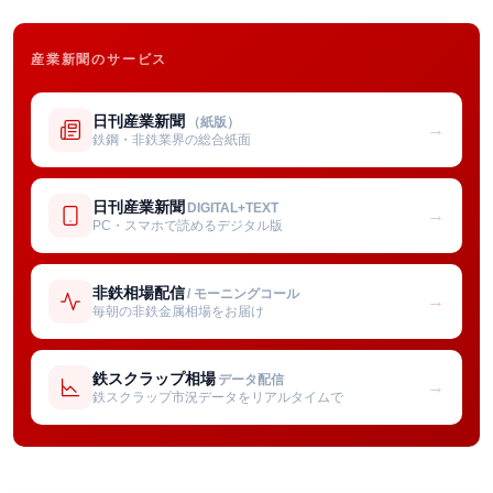
産業新聞のサービス
日刊産業新聞
（紙版）
→
鉄鋼・非鉄業界の総合紙面
日刊産業新聞
DIGITAL+TEXT
→
PC・スマホで読めるデジタル版
非鉄相場配信
/ モーニングコール
→
毎朝の非鉄金属相場をお届け
鉄スクラップ相場
データ配信
→
鉄スクラップ市況データをリアルタイムで