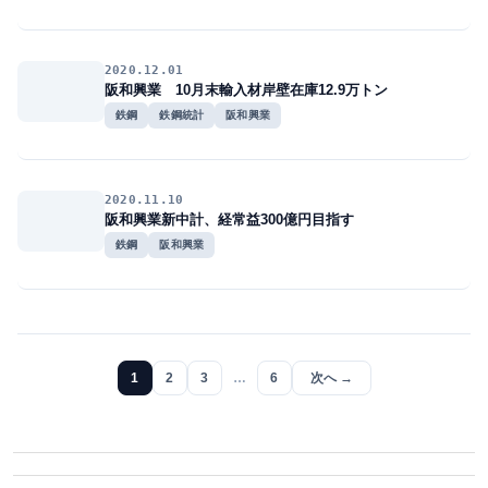
2020.12.01
阪和興業 10月末輸入材岸壁在庫12.9万トン
鉄鋼
鉄鋼統計
阪和興業
2020.11.10
阪和興業新中計、経常益300億円目指す
鉄鋼
阪和興業
1
2
3
…
6
次へ →