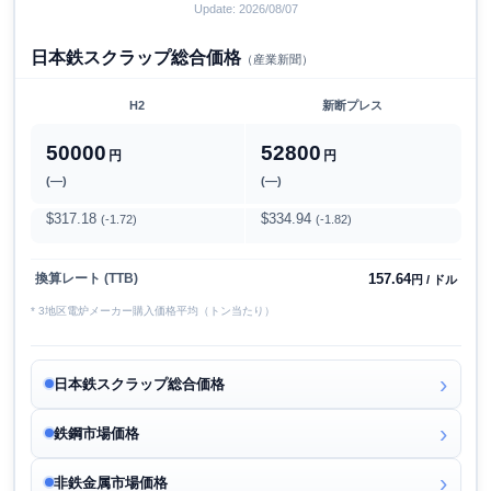
Update: 2026/08/07
日本鉄スクラップ総合価格
（産業新聞）
H2
新断プレス
50000
52800
円
円
(―)
(―)
$317.18
$334.94
(-1.72)
(-1.82)
157.64
換算レート (TTB)
円 / ドル
* 3地区電炉メーカー購入価格平均（トン当たり）
日本鉄スクラップ総合価格
鉄鋼市場価格
非鉄金属市場価格