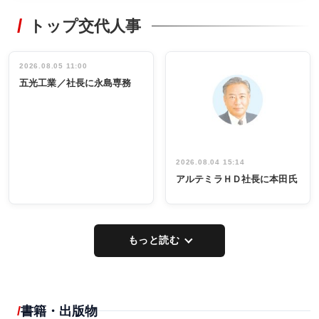
RECYCLING
STYLE
トップ交代人事
タックトレー
非鉄業界で
ディング 創
働く／女性
立30周年記念
管理職編
祝う 業界関
インタビュ
2026.08.05 11:00
INTERVIEW
INTERVIEW
係者ら220人
ー／社内ア
五光工業／社長に永島専務
出席
イデア発掘
し形に
2026.08.04 15:14
アルテミラＨＤ社長に本田氏
もっと読む
書籍・出版物