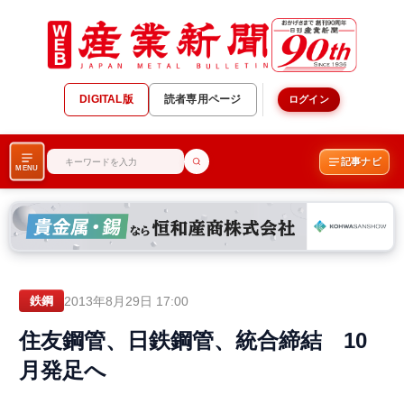
DIGITAL版
読者専用ページ
ログイン
記事ナビ
MENU
2013年8月29日 17:00
鉄鋼
住友鋼管、日鉄鋼管、統合締結 10
月発足へ