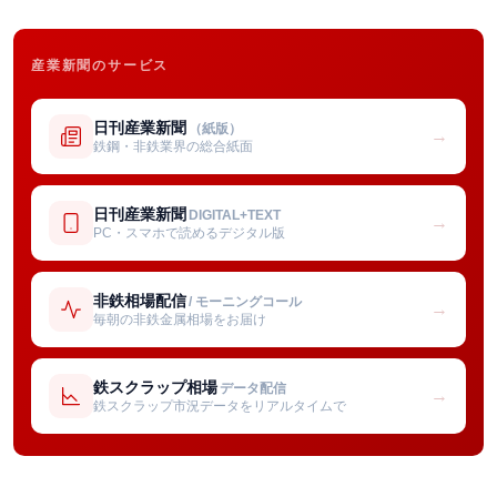
産業新聞のサービス
日刊産業新聞
（紙版）
→
鉄鋼・非鉄業界の総合紙面
日刊産業新聞
DIGITAL+TEXT
→
PC・スマホで読めるデジタル版
非鉄相場配信
/ モーニングコール
→
毎朝の非鉄金属相場をお届け
鉄スクラップ相場
データ配信
→
鉄スクラップ市況データをリアルタイムで