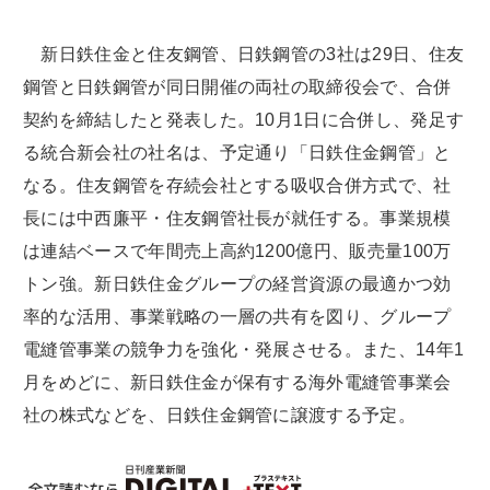
新日鉄住金と住友鋼管、日鉄鋼管の3社は29日、住友
鋼管と日鉄鋼管が同日開催の両社の取締役会で、合併
契約を締結したと発表した。10月1日に合併し、発足す
る統合新会社の社名は、予定通り「日鉄住金鋼管」と
なる。住友鋼管を存続会社とする吸収合併方式で、社
長には中西廉平・住友鋼管社長が就任する。事業規模
は連結ベースで年間売上高約1200億円、販売量100万
トン強。新日鉄住金グループの経営資源の最適かつ効
率的な活用、事業戦略の一層の共有を図り、グループ
電縫管事業の競争力を強化・発展させる。また、14年1
月をめどに、新日鉄住金が保有する海外電縫管事業会
社の株式などを、日鉄住金鋼管に譲渡する予定。