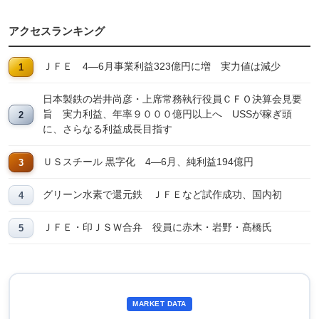
アクセスランキング
ＪＦＥ 4―6月事業利益323億円に増 実力値は減少
日本製鉄の岩井尚彦・上席常務執行役員ＣＦＯ決算会見要
旨 実力利益、年率９０００億円以上へ USSが稼ぎ頭
に、さらなる利益成長目指す
ＵＳスチール 黒字化 4―6月、純利益194億円
グリーン水素で還元鉄 ＪＦＥなど試作成功、国内初
ＪＦＥ・印ＪＳＷ合弁 役員に赤木・岩野・髙橋氏
MARKET DATA