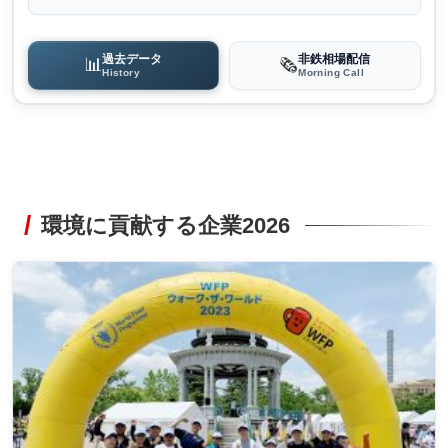
過去データ
非鉄相場配信
📊
🗞️
History
Morning Call
環境に貢献する企業2026