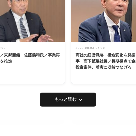
5:00
2026.08.03 05:00
く／東邦亜鉛 佐藤義和氏／事業再
商社の経営戦略 構造変化を見据
革を推進
事 髙下拡展社長／長期視点で企
投資案件、着実に収益つなげる
もっと読む
RECYCLING