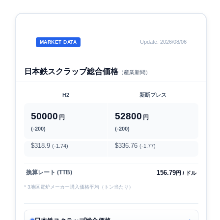
Update: 2026/08/06
MARKET DATA
日本鉄スクラップ総合価格
（産業新聞）
H2
新断プレス
50000
52800
円
円
(-200)
(-200)
$318.9
$336.76
(-1.74)
(-1.77)
156.79
換算レート (TTB)
円 / ドル
* 3地区電炉メーカー購入価格平均（トン当たり）