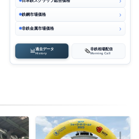
日本鉄スクラップ総合価格
鉄鋼市場価格
非鉄金属市場価格
過去データ
非鉄相場配信
📊
🗞️
History
Morning Call