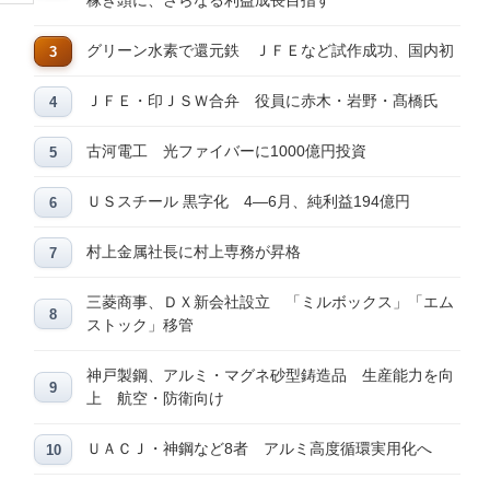
稼ぎ頭に、さらなる利益成長目指す
グリーン水素で還元鉄 ＪＦＥなど試作成功、国内初
ＪＦＥ・印ＪＳＷ合弁 役員に赤木・岩野・髙橋氏
古河電工 光ファイバーに1000億円投資
ＵＳスチール 黒字化 4―6月、純利益194億円
村上金属社長に村上専務が昇格
三菱商事、ＤＸ新会社設立 「ミルボックス」「エム
ストック」移管
神戸製鋼、アルミ・マグネ砂型鋳造品 生産能力を向
上 航空・防衛向け
ＵＡＣＪ・神鋼など8者 アルミ高度循環実用化へ