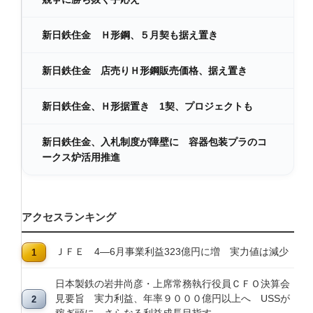
新日鉄住金 Ｈ形鋼、５月契も据え置き
新日鉄住金 店売りＨ形鋼販売価格、据え置き
新日鉄住金、Ｈ形据置き 1契、プロジェクトも
新日鉄住金、入札制度が障壁に 容器包装プラのコ
ークス炉活用推進
アクセスランキング
ＪＦＥ 4―6月事業利益323億円に増 実力値は減少
日本製鉄の岩井尚彦・上席常務執行役員ＣＦＯ決算会
見要旨 実力利益、年率９０００億円以上へ USSが