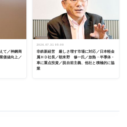
2026.07.31 05:00
えて／神鋼商
非鉄新経営 厳しさ増す市場に対応／日本軽金
業価値向上／
属ＨＤ社長／朝来野 修一氏／放熱・半導体・
車に重点投資／脱自前主義、他社と積極的に協
業