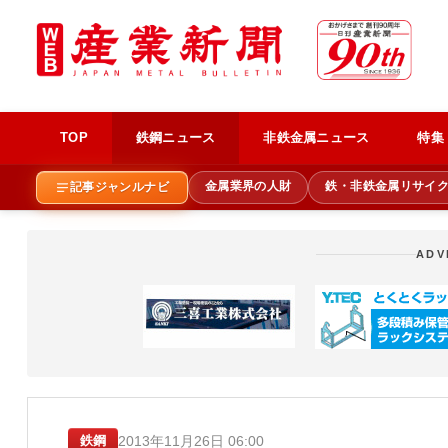
TOP
鉄鋼ニュース
非鉄金属ニュース
特集
金属業界の人財
鉄・非鉄金属リサイ
記事ジャンルナビ
ADV
2013年11月26日 06:00
鉄鋼