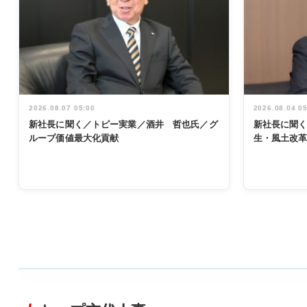
2026.08.07 05:00
2026.08.04 0
新社長に聞く／トピー実業／酒井 哲也氏／グ
新社長に聞
ループ価値最大化貢献
生・風土改
WORKING
STYLE