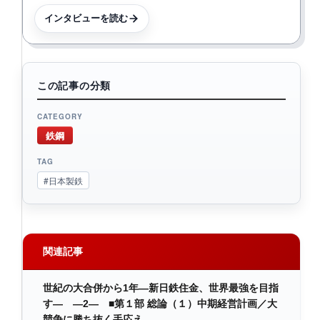
インタビューを読む
この記事の分類
CATEGORY
鉄鋼
TAG
#日本製鉄
関連記事
世紀の大合併から1年―新日鉄住金、世界最強を目指
す― ―2― ■第１部 総論（１）中期経営計画／大
競争に勝ち抜く手応え