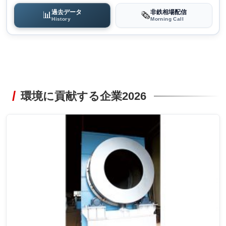
過去データ
非鉄相場配信
📊
🗞️
History
Morning Call
環境に貢献する企業2026