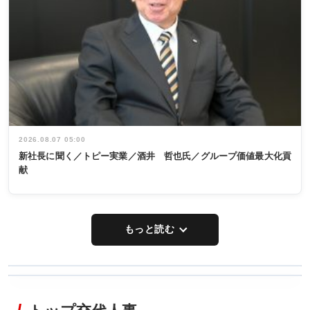
2026.08.07 05:00
新社長に聞く／トピー実業／酒井 哲也氏／グループ価値最大化貢
献
もっと読む
WORKING
RECYCLING
STYLE