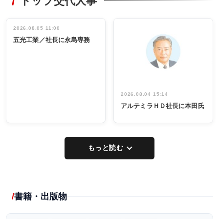
トップ交代人事
タックトレー
非鉄業界で
ディング 創
働く／女性
立30周年記念
管理職編
祝う 業界関
インタビュ
2026.08.05 11:00
INTERVIEW
INTERVIEW
係者ら220人
ー／社内ア
五光工業／社長に永島専務
出席
イデア発掘
し形に
2026.08.04 15:14
アルテミラＨＤ社長に本田氏
もっと読む
書籍・出版物