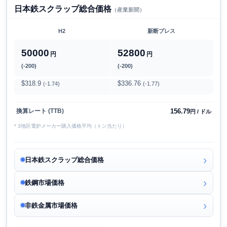
日本鉄スクラップ総合価格
（産業新聞）
H2
新断プレス
50000
52800
円
円
(-200)
(-200)
$318.9
$336.76
(-1.74)
(-1.77)
156.79
換算レート (TTB)
円 / ドル
* 3地区電炉メーカー購入価格平均（トン当たり）
日本鉄スクラップ総合価格
鉄鋼市場価格
非鉄金属市場価格