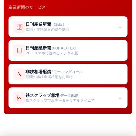
産業新聞のサービス
日刊産業新聞
（紙版）
→
鉄鋼・非鉄業界の総合紙面
日刊産業新聞
DIGITAL+TEXT
→
PC・スマホで読めるデジタル版
非鉄相場配信
/ モーニングコール
→
毎朝の非鉄金属相場をお届け
鉄スクラップ相場
データ配信
→
鉄スクラップ市況データをリアルタイムで