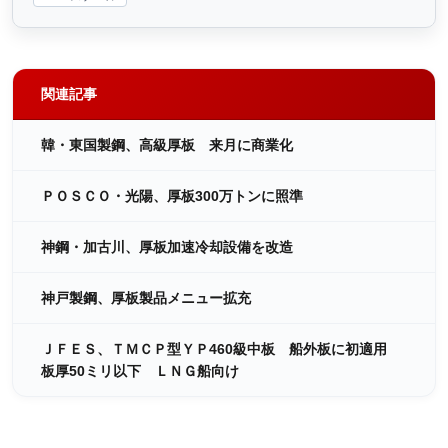
関連記事
韓・東国製鋼、高級厚板 来月に商業化
ＰＯＳＣＯ・光陽、厚板300万トンに照準
神鋼・加古川、厚板加速冷却設備を改造
神戸製鋼、厚板製品メニュー拡充
ＪＦＥＳ、ＴＭＣＰ型ＹＰ460級中板 船外板に初適用
板厚50ミリ以下 ＬＮＧ船向け