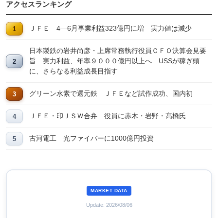
アクセスランキング
ＪＦＥ 4―6月事業利益323億円に増 実力値は減少
日本製鉄の岩井尚彦・上席常務執行役員ＣＦＯ決算会見要
旨 実力利益、年率９０００億円以上へ USSが稼ぎ頭
に、さらなる利益成長目指す
グリーン水素で還元鉄 ＪＦＥなど試作成功、国内初
ＪＦＥ・印ＪＳＷ合弁 役員に赤木・岩野・髙橋氏
古河電工 光ファイバーに1000億円投資
MARKET DATA
Update: 2026/08/06