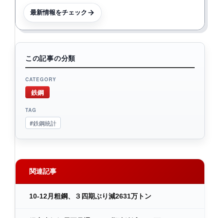
最新情報をチェック
この記事の分類
CATEGORY
鉄鋼
TAG
#鉄鋼統計
関連記事
10-12月粗鋼、３四期ぶり減2631万トン