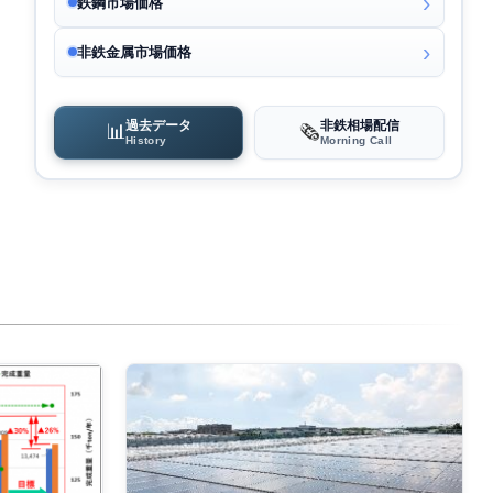
鉄鋼市場価格
非鉄金属市場価格
過去データ
非鉄相場配信
📊
🗞️
History
Morning Call