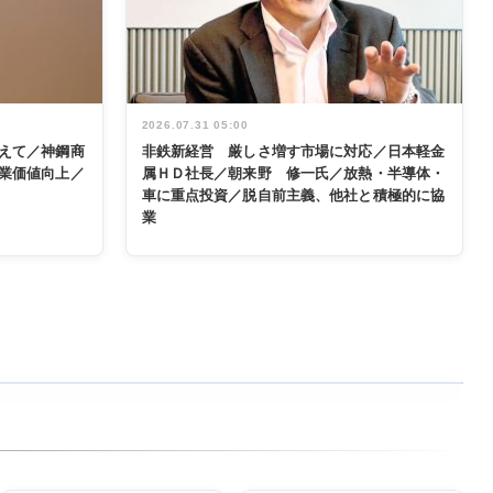
2026.07.31 05:00
えて／神鋼商
非鉄新経営 厳しさ増す市場に対応／日本軽金
業価値向上／
属ＨＤ社長／朝来野 修一氏／放熱・半導体・
車に重点投資／脱自前主義、他社と積極的に協
業