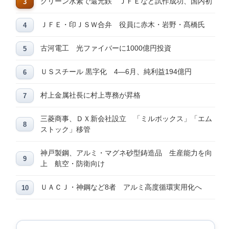
グリーン水素で還元鉄 ＪＦＥなど試作成功、国内初
ＪＦＥ・印ＪＳＷ合弁 役員に赤木・岩野・髙橋氏
古河電工 光ファイバーに1000億円投資
ＵＳスチール 黒字化 4―6月、純利益194億円
村上金属社長に村上専務が昇格
三菱商事、ＤＸ新会社設立 「ミルボックス」「エム
ストック」移管
神戸製鋼、アルミ・マグネ砂型鋳造品 生産能力を向
上 航空・防衛向け
ＵＡＣＪ・神鋼など8者 アルミ高度循環実用化へ