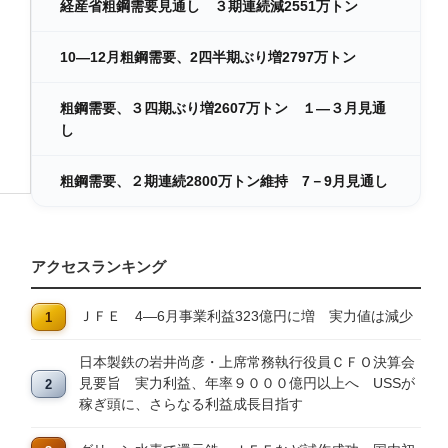
経産省粗鋼需要見通し ３期連続減2551万トン
10―12月粗鋼需要、2四半期ぶり増2797万トン
粗鋼需要、３四期ぶり増2607万トン １―３月見通
し
粗鋼需要、２期連続2800万トン維持 7－9月見通し
アクセスランキング
ＪＦＥ 4―6月事業利益323億円に増 実力値は減少
日本製鉄の岩井尚彦・上席常務執行役員ＣＦＯ決算会
見要旨 実力利益、年率９０００億円以上へ USSが
稼ぎ頭に、さらなる利益成長目指す