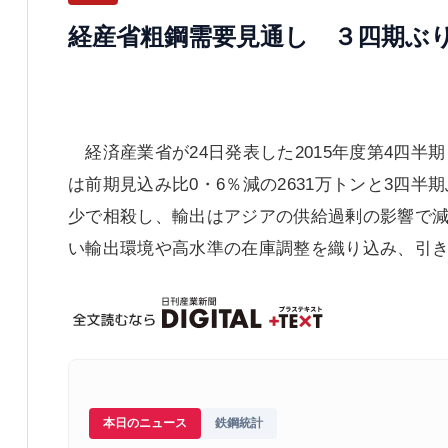
経産省粗鋼需要見通し ３四期ぶり
経済産業省が24日発表した2015年度第4四半
は前期見込み比0・6％減の2631万トンと3四
少で相殺し、輸出はアジアの供給過剰の影響で減
い輸出環境や高水準の在庫調整を織り込み、引
本日のニュース
鉄鋼統計