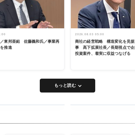
5:00
2026.08.03 05:00
く／東邦亜鉛 佐藤義和氏／事業再
商社の経営戦略 構造変化を見据
革を推進
事 髙下拡展社長／長期視点で企
投資案件、着実に収益つなげる
もっと読む
RECYCLING
タックトレー
ディング 創
立30周年記