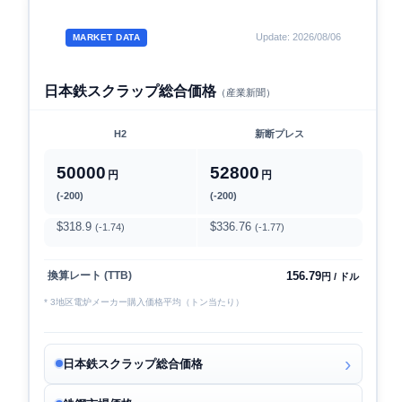
Update: 2026/08/06
MARKET DATA
日本鉄スクラップ総合価格
（産業新聞）
H2
新断プレス
50000
52800
円
円
(-200)
(-200)
$318.9
$336.76
(-1.74)
(-1.77)
156.79
換算レート (TTB)
円 / ドル
* 3地区電炉メーカー購入価格平均（トン当たり）
日本鉄スクラップ総合価格