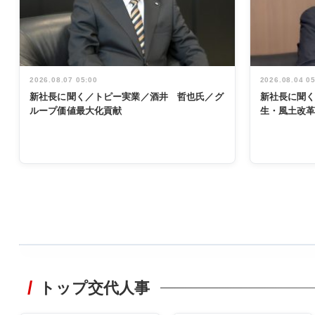
2026.08.07 05:00
2026.08.04 0
新社長に聞く／トピー実業／酒井 哲也氏／グ
新社長に聞
ループ価値最大化貢献
生・風土改
WORKING
STYLE
トップ交代人事
非鉄業界で
働く／女性