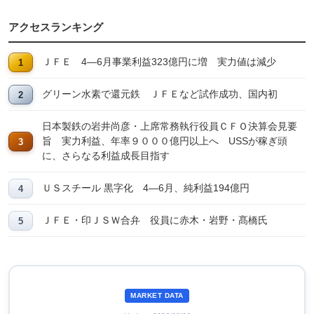
アクセスランキング
ＪＦＥ 4―6月事業利益323億円に増 実力値は減少
グリーン水素で還元鉄 ＪＦＥなど試作成功、国内初
日本製鉄の岩井尚彦・上席常務執行役員ＣＦＯ決算会見要
旨 実力利益、年率９０００億円以上へ USSが稼ぎ頭
に、さらなる利益成長目指す
ＵＳスチール 黒字化 4―6月、純利益194億円
ＪＦＥ・印ＪＳＷ合弁 役員に赤木・岩野・髙橋氏
MARKET DATA