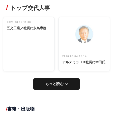
RECYCLING
STYLE
トップ交代人事
タックトレー
非鉄業界で
ディング 創
働く／女性
立30周年記念
管理職編
祝う 業界関
インタビュ
2026.08.05 11:00
INTERVIEW
INTERVIEW
係者ら220人
ー／社内ア
五光工業／社長に永島専務
出席
イデア発掘
し形に
2026.08.04 15:14
アルテミラＨＤ社長に本田氏
もっと読む
書籍・出版物