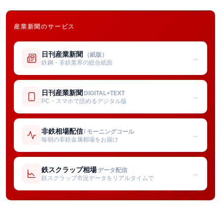
産業新聞のサービス
日刊産業新聞
（紙版）
→
鉄鋼・非鉄業界の総合紙面
日刊産業新聞
DIGITAL+TEXT
→
PC・スマホで読めるデジタル版
非鉄相場配信
/ モーニングコール
→
毎朝の非鉄金属相場をお届け
鉄スクラップ相場
データ配信
→
鉄スクラップ市況データをリアルタイムで