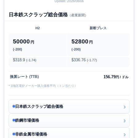
Update: 2026/08/06
日本鉄スクラップ総合価格
（産業新聞）
H2
新断プレス
50000
52800
円
円
(-200)
(-200)
$318.9
$336.76
(-1.74)
(-1.77)
156.79
換算レート (TTB)
円 / ドル
* 3地区電炉メーカー購入価格平均（トン当たり）
日本鉄スクラップ総合価格
鉄鋼市場価格
非鉄金属市場価格