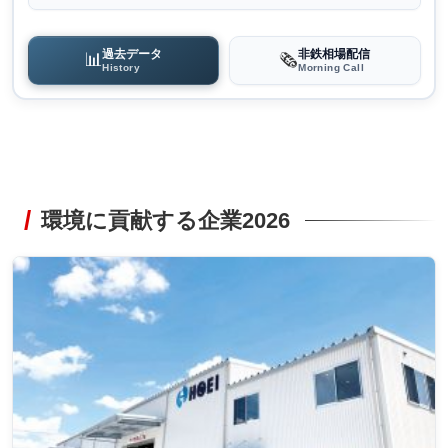
過去データ
非鉄相場配信
📊
🗞️
History
Morning Call
環境に貢献する企業2026