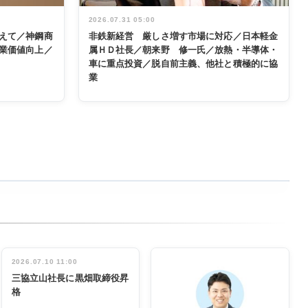
2026.07.31 05:00
えて／神鋼商
非鉄新経営 厳しさ増す市場に対応／日本軽金
業価値向上／
属ＨＤ社長／朝来野 修一氏／放熱・半導体・
車に重点投資／脱自前主義、他社と積極的に協
業
2026.07.10 11:00
三協立山社長に黒畑取締役昇
格