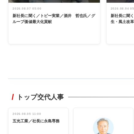
2026.08.07 05:00
2026.08.04 0
新社長に聞く／トピー実業／酒井 哲也氏／グ
新社長に聞
ループ価値最大化貢献
生・風土改
WORKING
STYLE
トップ交代人事
非鉄業界で
働く／女性
管理職編
2026.08.05 11:00
INTERVIEW
インタビュ
五光工業／社長に永島専務
ー／社内ア
イデア発掘