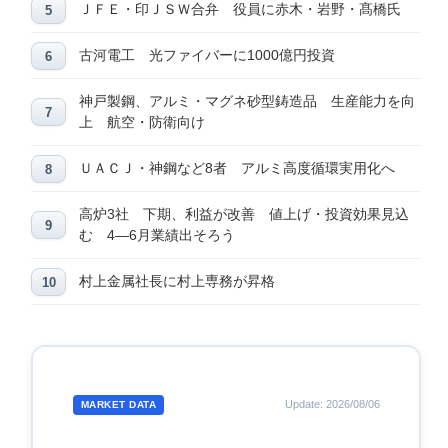
ＪＦＥ・印ＪＳＷ合弁 役員に赤木・岩野・髙橋氏
古河電工 光ファイバーに1000億円投資
神戸製鋼、アルミ・マグネ砂型鋳造品 生産能力を向
上 航空・防衛向け
ＵＡＣＪ・神鋼など8者 アルミ高度循環実用化へ
高炉3社 下期、利益が改善 値上げ・投資効果見込
む 4―6月業績出そろう
村上金属社長に村上専務が昇格
Update: 2026/08/06
MARKET DATA