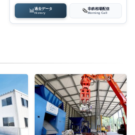
過去データ
非鉄相場配信
📊
🗞️
History
Morning Call