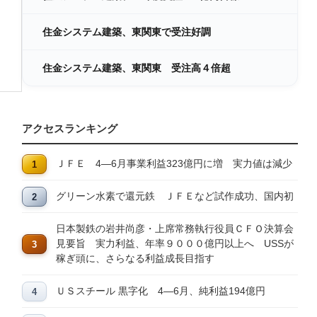
住金システム建築、東関東で受注好調
住金システム建築、東関東 受注高４倍超
アクセスランキング
ＪＦＥ 4―6月事業利益323億円に増 実力値は減少
グリーン水素で還元鉄 ＪＦＥなど試作成功、国内初
日本製鉄の岩井尚彦・上席常務執行役員ＣＦＯ決算会
見要旨 実力利益、年率９０００億円以上へ USSが
稼ぎ頭に、さらなる利益成長目指す
ＵＳスチール 黒字化 4―6月、純利益194億円