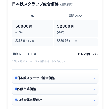
日本鉄スクラップ総合価格
（産業新聞）
H2
新断プレス
50000
52800
円
円
(-200)
(-200)
$318.9
$336.76
(-1.74)
(-1.77)
156.79
換算レート (TTB)
円 / ドル
* 3地区電炉メーカー購入価格平均（トン当たり）
日本鉄スクラップ総合価格
鉄鋼市場価格
非鉄金属市場価格