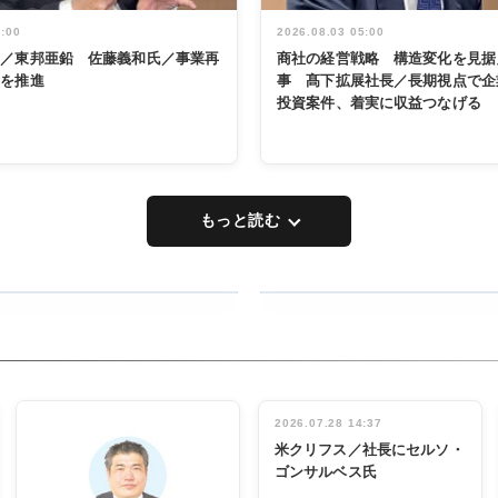
5:00
2026.08.03 05:00
く／東邦亜鉛 佐藤義和氏／事業再
商社の経営戦略 構造変化を見据
革を推進
事 髙下拡展社長／長期視点で企
投資案件、着実に収益つなげる
もっと読む
RECYCLING
タックトレー
ディング 創
立30周年記
INTERVIEW
念祝う 業界
2026.07.28 14:37
関係者ら220
米クリフス／社長にセルソ・
人出席
ゴンサルベス氏